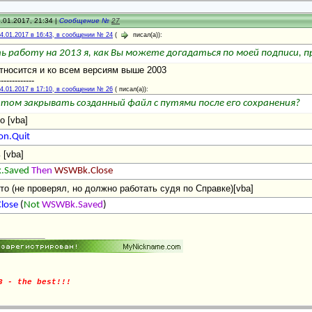
.01.2017, 21:34 |
Сообщение №
27
4.01.2017 в 16:43, в сообщении № 24
(
писал(а)):
ь работу на 2013 я, как Вы можете догадаться по моей подписи, пр
тносится и ко всем версиям выше 2003
-------------
4.01.2017 в 17:10, в сообщении № 26
(
писал(а)):
том закрывать созданный файл с путями после его сохранения?
о [vba]
ion.Quit
 [vba]
.Saved
Then
WSWBk.Close
сто (не проверял, но должно работать судя по Справке)[vba]
lose
(
Not
WSWBk.Saved
)
3 - the best!!!