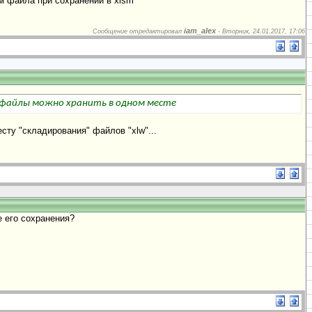
м файла при сохранении в xlsm
iam_alex
Сообщение отредактировал
-
Вторник, 24.01.2017, 17:06
е файлы можно хранить в одном месте
сту "складирования" файлов "xlw"...
 его сохранения?