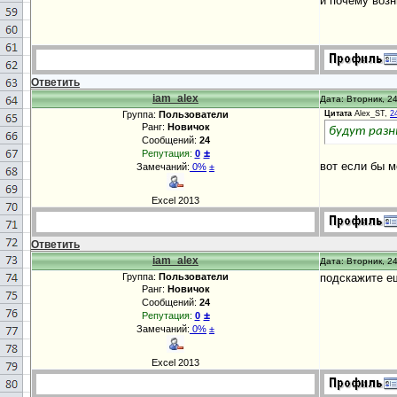
и почему возн
Ответить
iam_alex
Дата: Вторник, 24
Группа:
Пользователи
Цитата
Alex_ST,
2
Ранг:
Новичок
будут разн
Сообщений:
24
±
Репутация:
0
вот если бы м
Замечаний:
0%
±
Excel 2013
Ответить
iam_alex
Дата: Вторник, 24
Группа:
Пользователи
подскажите е
Ранг:
Новичок
Сообщений:
24
±
Репутация:
0
Замечаний:
0%
±
Excel 2013