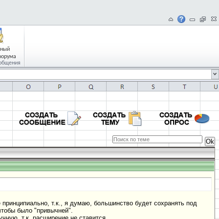
чный
форума
общения
е принципиально, т.к., я думаю, большинство будет сохранять под
чтобы было "привычней".
чную, т.к. расширение не ставится.