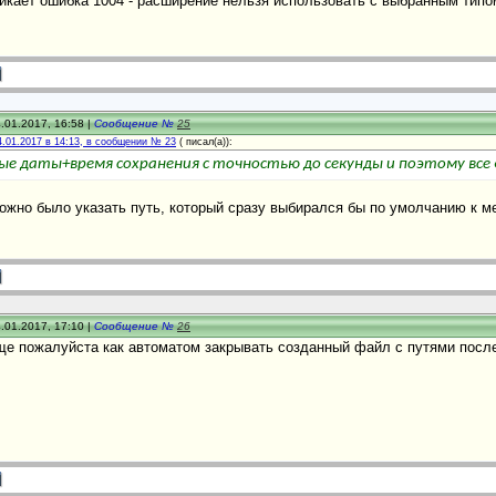
икает ошибка 1004 - расширение нельзя использовать с выбранным типо
.01.2017, 16:58 |
Сообщение №
25
4.01.2017 в 14:13, в сообщении № 23
(
писал(а)):
ые даты+время сохранения с точностью до секунды и поэтому вс
ожно было указать путь, который сразу выбирался бы по умолчанию к ме
.01.2017, 17:10 |
Сообщение №
26
ще пожалуйста как автоматом закрывать созданный файл с путями после