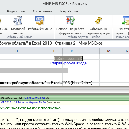
МИР MS EXCEL - Гость.xls
Видеосалон
Справочники
Разработчик
льное
Мозговой
Работа/Фриланс
Вопросы по работе
Объявления
Ленто
ие
штурм
форума и сайта
администрации
вариант 
Работа и общение
Работа форума и сайта
Новые со
очую область" в Excel-2013 - Страница 2 - Мир MS Excel
Войти через uID
Старая форма входа
анить рабочую область" в Excel-2013
(Иное/Other)
.01.2017, 13:42 |
Сообщение №
21
4.01.2017 в 13:16, в сообщении № 20
(
писал(а)):
х установках не так прописано
ках "слэш", но для меня это "так")) пользуюсь им. в любом случае это н
менем, или просто оставить только WorkSpace. я оставил только XLW, 
ть формат в окошке "с поддержкой макросов" все равно необходимо вру