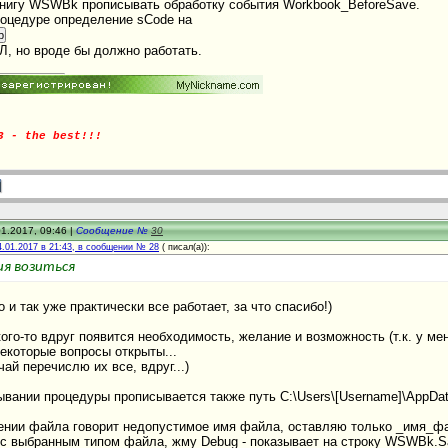
книгу WSWBk прописывать обработку события Workbook_BeforeSave.
роцедуре определение sCode на
 но вроде бы должно работать.
3 - the best!!!
1.2017, 09:46 |
Сообщение №
30
4.01.2017 в 21:43, в сообщении № 28
(
писал(а)):
я возиться
о и так уже практически все работает, за что спасибо!)
кого-то вдруг появится необходимость, желание и возможность (т.к. у м
 некоторые вопросы открыты...
чай перечислю их все, вдруг...)
тывании процедуры прописывается также путь C:\Users\[Username]\App
нении файла говорит недопустимое имя файла, оставляю только _имя_фа
с выбранным типом файла, жму Debug - показывает на строку WSWBk.Sav