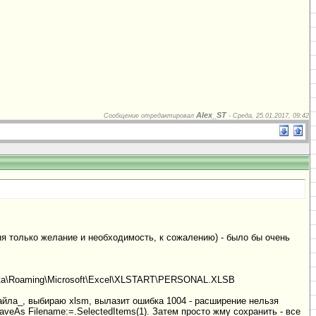
Alex_ST
Сообщение отредактировал
-
Среда, 25.01.2017, 09:42
еня только желание и необходимость, к сожалению) - было бы очень
Data\Roaming\Microsoft\Excel\XLSTART\PERSONAL.XLSB
йла_, выбираю xlsm, вылазит ошибка 1004 - расширение нельзя
eAs Filename:=.SelectedItems(1). Затем просто жму сохранить - все