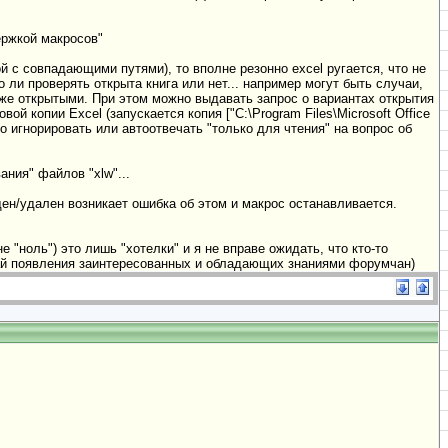
ержкой макросов"
ой с совпадающими путями), то вполне резонно excel ругается, что не
 ли проверять открыта книга или нет... например могут быть случаи,
уже открытыми. При этом можно выдавать запрос о вариантах открытия
й копии Excel (запускается копия ["C:\Program Files\Microsoft Office
о игнорировать или автоотвечать "только для чтения" на вопрос об
ния" файлов "xlw"...
щен/удален возникает ошибка об этом и макрос останавливается.
"ноль") это лишь "хотелки" и я не вправе ожидать, что кто-то
чай появления заинтересованных и обладающих знаниями форумчан)