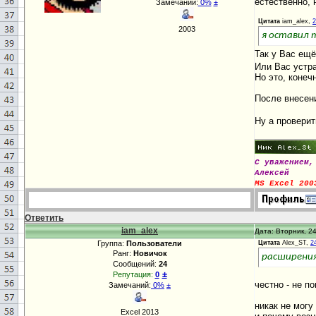
естественно, 
Замечаний:
0%
±
Цитата
iam_alex,
2
2003
я оставил 
Так у Вас ещё
Или Вас устр
Но это, конеч
После внесен
Ну а проверит
С уважением,
Алексей
MS Excel 200
Ответить
iam_alex
Дата: Вторник, 24
Группа:
Пользователи
Цитата
Alex_ST,
2
Ранг:
Новичок
расширения
Сообщений:
24
±
Репутация:
0
честно - не по
Замечаний:
0%
±
никак не могу
Excel 2013