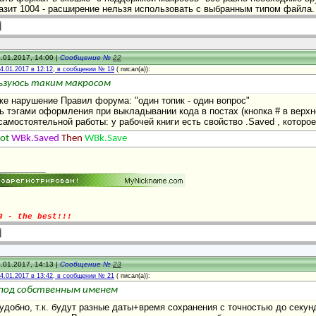
азит 1004 - расширение нельзя использовать с выбранным типом файла.
.01.2017, 14:00 |
Сообщение №
22
4.01.2017 в 12:12, в сообщении № 19
(
писал(а)):
льзуюсь таким макросом
уже нарушение Правил форума: "один топик - один вопрос"
ь тэгами оформления при выкладывании кода в постах (кнопка # в верхн
самостоятельной работы: у рабочей книги есть свойство .Saved , которо
ot
WBk.Saved
Then
WBk.Save
3 - the best!!!
.01.2017, 14:13 |
Сообщение №
23
4.01.2017 в 13:42, в сообщении № 21
(
писал(а)):
под собственным именем
 удобно, т.к. будут разные даты+время сохранения с точностью до секу