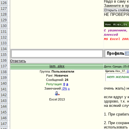
Надо в саму 
Замените в п
НЕ ПРОВЕРЯЛ,
С уважением,
Алексей
MS Excel 200
Ответить
iam_alex
Дата: Среда, 25.0
Группа:
Пользователи
Цитата
Alex_ST,
2
Ранг:
Новичок
нет желани
Сообщений:
24
±
Репутация:
0
очень жаль) н
Замечаний:
0%
±
если вдруг у 
Excel 2013
здорово, т.к.
на всякий слу
1. При сраба
2. При сохра
использовать 