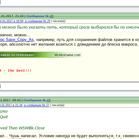
.01.2017, 21:43 |
Сообщение №
28
4.01.2017 в 16:58, в сообщении № 25
(
писал(а)):
ы можно было указать путь, который сразу выбирался бы по умолч
онечно, можно...
ос Save_Copy_As
, например, путь для сохранения файлов хранится в к
воря, абсолютно нет желания возиться с доведением до блеска макроса,
3 - the best!!!
1.2017, 09:42 |
Сообщение №
29
4.01.2017 в 21:34, в сообщении № 27
(
писал(а)):
есто
.Quit
aved Then WSWBk.Close
л... Чушь написал. Условие никогда не будет выполняться, т.к. свежес