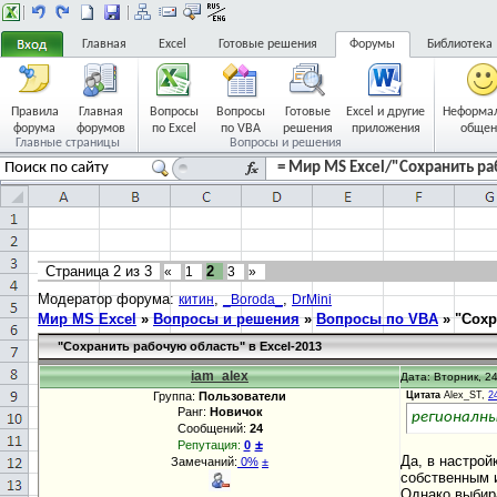
Главная
Excel
Готовые решения
Форумы
Библиотека
Правила
Главная
Вопросы
Вопросы
Готовые
Excel и другие
Неформа
форума
форумов
по Excel
по VBA
решения
приложения
общен
Главные страницы
Вопросы и решения
= Мир MS Excel/"Сохранить раб
Страница
2
из
3
2
«
1
3
»
Модератор форума:
,
,
китин
_Boroda_
DrMini
Мир MS Excel
»
Вопросы и решения
»
Вопросы по VBA
»
"Сохр
"Сохранить рабочую область" в Excel-2013
iam_alex
Дата: Вторник, 24
Группа:
Пользователи
Цитата
Alex_ST,
2
Ранг:
Новичок
регионалны
Сообщений:
24
±
Репутация:
0
Да, в настрой
Замечаний:
0%
±
собственным и
Однако выбира