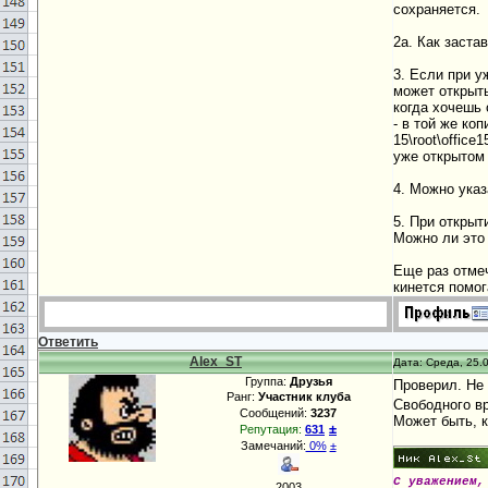
сохраняется.
2а. Как заста
3. Если при у
может открыть
когда хочешь 
- в той же ко
15\root\offic
уже открыто
4. Можно указ
5. При открыт
Можно ли это
Еще раз отмеч
кинется помо
Ответить
Alex_ST
Дата: Среда, 25.0
Группа:
Друзья
Проверил. Не
Ранг:
Участник клуба
Свободного вр
Сообщений:
3237
Может быть, к
±
Репутация:
631
Замечаний:
0%
±
С уважением,
2003