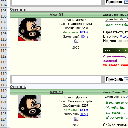
Ответить
Alex_ST
Дата: Вторник, 24
Группа:
Друзья
Цитата
iam_alex,
2
Ранг:
Участник клуба
вот если б
Сообщений:
3237
±
Сделать-то, к
Репутация:
631
В топике
Макр
Замечаний:
0%
±
Но, честно го
2003
С уважением,
Алексей
MS Excel 200
Ответить
Alex_ST
Дата: Среда, 25.0
Группа:
Друзья
Цитата
Alex_ST,
2
Ранг:
Участник клуба
В конце вм
Сообщений:
3237
'Application
±
Репутация:
631
написать
Замечаний:
0%
±
If WSWBk.S
Сейчас подума
2003