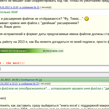
никто не мешает Вам скорректировать код так, чтобы по умолчанию пре
4.01.2017 в 13:42, в сообщении № 21
(
писал(а)):
только XLW
 и расширения файлов не отображаются? "Фу, Томас..."
аивает кривое имя файла с "двойным" расширением?
но, Ваше дело.
ия исправлений в формат даты предлагаемые имена файлов должны ст
ь работу на 2013 я, как Вы можете догадаться по моей подписи, просто
3 - the best!!!
.01.2017, 16:43 |
Сообщение №
24
4.01.2017 в 14:13, в сообщении № 23
(
писал(а)):
 файлов не отображаются? ... устраивает кривое имя файла с "
нял)
 понять как заставить сразу выбираться "книга excel с поддержкой макро