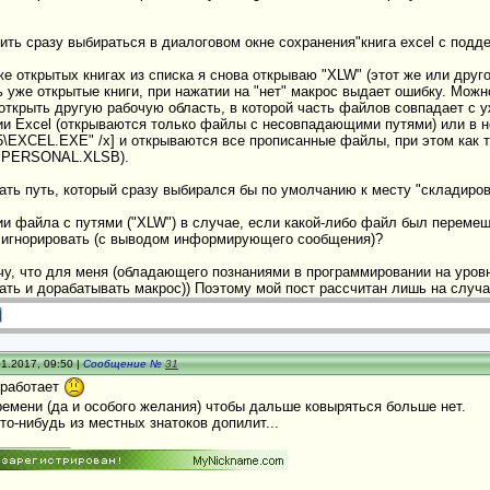
вить сразу выбираться в диалоговом окне сохранения"книга excel с подд
же открытых книгах из списка я снова открываю "XLW" (этот же или друг
 уже открытые книги, при нажатии на "нет" макрос выдает ошибку. Можно
открыть другую рабочую область, в которой часть файлов совпадает с 
пии Excel (открываются только файлы с несовпадающими путями) или в ново
e15\EXCEL.EXE" /x] и открываются все прописанные файлы, при этом как т
м PERSONAL.XLSB).
ать путь, который сразу выбирался бы по умолчанию к месту "складирова
ии файла с путями ("XLW") в случае, если какой-либо файл был переме
 игнорировать (с выводом информирующего сообщения)?
у, что для меня (обладающего познаниями в программировании на уровне 
гать и дорабатывать макрос)) Поэтому мой пост рассчитан лишь на слу
1.2017, 09:50 |
Сообщение №
31
 работает
емени (да и особого желания) чтобы дальше ковыряться больше нет.
то-нибудь из местных знатоков допилит...