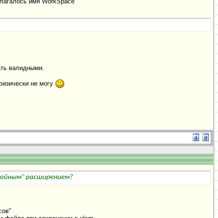
длагалось имя WorkSpace
ать валидными.
 физически не могу
двойным" расширением?
сов"