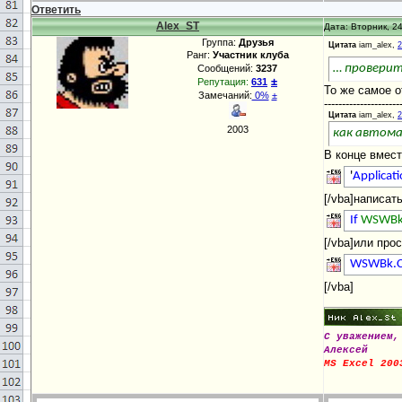
Ответить
Alex_ST
Дата: Вторник, 24
Группа:
Друзья
Цитата
iam_alex,
2
Ранг:
Участник клуба
… проверит
Сообщений:
3237
±
Репутация:
631
То же самое о
Замечаний:
0%
±
---------------------
Цитата
iam_alex,
2
2003
как автома
В конце вмест
'
Applicat
[/vba]написать
If
WSWBk
[/vba]или про
WSWBk.C
[/vba]
С уважением,
Алексей
MS Excel 200