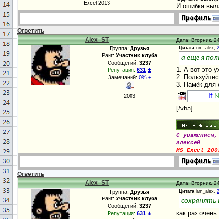
Excel 2013
И ошибка выл
Ответить
Alex_ST
Дата: Вторник, 24
Группа:
Друзья
Цитата
iam_alex,
2
Ранг:
Участник клуба
а еще я по
Сообщений:
3237
±
1. А вот это 
Репутация:
631
2. Пользуйтес
Замечаний:
0%
±
3. Намёк для 
If
N
2003
[/vba]
С уважением,
Алексей
MS Excel 200
Ответить
Alex_ST
Дата: Вторник, 24
Группа:
Друзья
Цитата
iam_alex,
2
Ранг:
Участник клуба
сохранять 
Сообщений:
3237
±
как раз очень
Репутация:
631