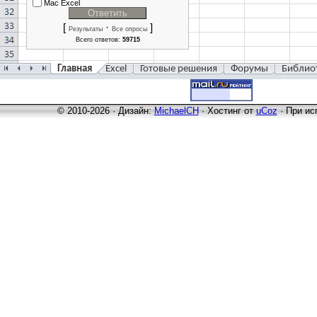
Mac Excel
[
·
]
Результаты
Все опросы
Всего ответов:
59715
Главная
Excel
Готовые решения
Форумы
Библио
© 2010-2026 · Дизайн:
MichaelCH
·
Хостинг от
uCoz
· При ис