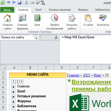
МИР 
Главная
Excel
Готовые решения
Форумы
Библиотека
Главная
Главная
Блог
Пройти
Заказать
О сайте
Контакты
сайта
форумов
тестирование
работу
Главные страницы
Инф
= Мир MS Excel/Блог
Друзья
Реклама
Часто задаваемые
вопросы
Ссылки
FAQ
МЕНЮ САЙТА
Главная
»
2023
»
Март
»
23
Возрождение
1
2
3
Главная
приемы работ
Excel
Готовые решения
Форумы
Библиотека