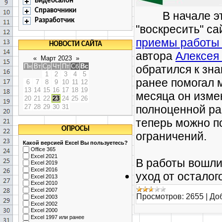
Видеосалон
Справочники
В начале этог
Разработчик
"воскресить" с
приемы работы в
НОВОСТИ САЙТА
автора
Алексея
«
Март 2023
»
Пн
Вт
Ср
Чт
Пт
Сб
Вс
обратился к зн
1
2
3
4
5
ранее помогал м
6
7
8
9
10
11
12
13
14
15
16
17
18
19
месяца он изме
20
21
22
23
24
25
26
27
28
29
30
31
полноценной ра
теперь можно п
ОПРОСЫ
ограничений.
Какой версией Excel Вы пользуетесь?
Office 365
Excel 2021
В работы вошли
Excel 2019
Excel 2016
уход от осталог
Excel 2013
Excel 2010
Excel 2007
Просмотров:
2655
|
До
Excel 2003
Excel 2002
Excel 2000
Excel 1997 или ранее