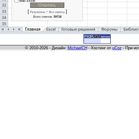
Mac Excel
[
·
]
Результаты
Все опросы
Всего ответов:
59718
Главная
Excel
Готовые решения
Форумы
Библио
© 2010-2026 · Дизайн:
MichaelCH
·
Хостинг от
uCoz
· При ис