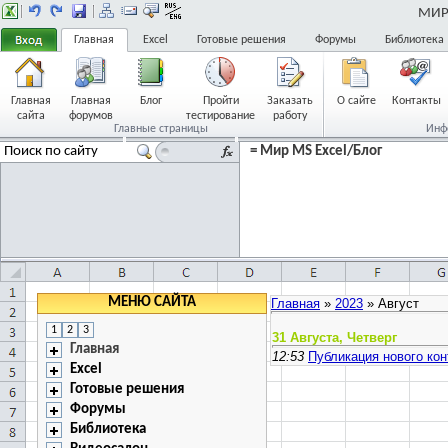
МИР 
Главная
Excel
Готовые решения
Форумы
Библиотека
Главная
Главная
Блог
Пройти
Заказать
О сайте
Контакты
сайта
форумов
тестирование
работу
Главные страницы
Инф
= Мир MS Excel/Блог
Друзья
Реклама
Часто задаваемые
вопросы
Ссылки
FAQ
МЕНЮ САЙТА
Главная
»
2023
»
Август
1
2
3
31 Августа, Четверг
Главная
12:53
Публикация нового кон
Excel
Готовые решения
Форумы
Библиотека