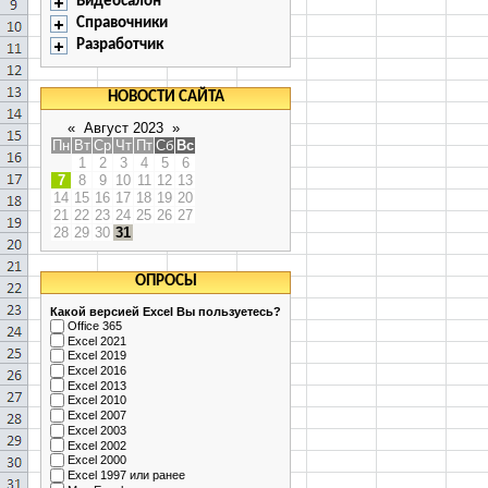
Видеосалон
Справочники
Разработчик
НОВОСТИ САЙТА
«
Август 2023
»
Пн
Вт
Ср
Чт
Пт
Сб
Вс
1
2
3
4
5
6
7
8
9
10
11
12
13
14
15
16
17
18
19
20
21
22
23
24
25
26
27
28
29
30
31
ОПРОСЫ
Какой версией Excel Вы пользуетесь?
Office 365
Excel 2021
Excel 2019
Excel 2016
Excel 2013
Excel 2010
Excel 2007
Excel 2003
Excel 2002
Excel 2000
Excel 1997 или ранее