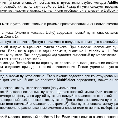
ения пунктов в список программным путем используйте методы
AddIt
мя разработки, используя свойство
List
. Каждый пункт следует вводит
 пунктов, нажмите клавишу
Enter
, и они отобразятся в элементе ListBox
x
можно установить только в режиме проектирования и их нельзя изменя
 списка. Элемент массива List(0) содержит первый пункт списка, элеме
ListCount-1).
ло пунктов списка. Доступ к ним можно получить с помощью значений инд
собой индекс выбранного пункта списка. При выборке нескольких пу
нкта. Если не выбран ни один элемент, значение
ListIndex
= -1. Это
етных пунктов. Так, следующий код удаляет выбранный пункт элемента
Item List1.ListIndex
е метода RemoveItem ни один пункт списка не выбран, значение свойс
ым индексом приводят к ошибке исполнения. После удаления пункт
я.
од выборки пунктов списка. Его значение задается при конструировани
о для чтения. Значение свойства
MultiSelect
определяет, может ли по
ор нескольких пунктов запрещен (по умолчанию)
ростой выбор нескольких пунктов. Щелчок кнопкой мыши (или нажатие
ремещения фокуса на другой пункт используйте клавиши со стрелкой
 Расширенный выбор нескольких пунктов. Для выбора нескольких пунктов
ью (или нажимайте клавиши со стрелкой). Все пункты списка между р
произвольно расположенные элементы списка (или отменить выбор), наж
бой массив, подобный свойству List. Если пункт списка выбран, значени