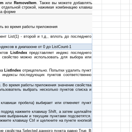
em
или
RemoveItem
. Также вы можете добавлять
ь отдельной строкой, нажимая комбинацию клавиш
 на форме
ть во время работы приложения
нт List(1) - второй и т.д., вплоть до последнего
ексов в диапазоне от 0 до ListCount-1
нктов
ListIndex
представляет индекс последнего
 свойство можно использовать для выбора или
тва
ListIndex
отрицательно. Попытки удалить пункт
а индексы последующих пунктов соответственно
и. Во время работы приложения значение свойства
льзователь выбрать несколько пунктов списка и
 клавиши пробела) выбирает или отменяет пункт
 подряд нажмите клавишу Shift, а затем щелкайте
анее выбранным и текущим пунктами подсветятся.
мите клавишу Ctrl и щелкните на пункте кнопкой
е свойства Selected данного пункта равно True. В