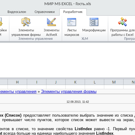
МИР MS EXCEL - Гость.xls
Видеосалон
Справочники
Разработчик
ойки
Элементы
Элементы
Листы
Макрофункции
Программы для
M
управления формы
ActiveX
макросов
работы с Excel
Элементы управления
XLM
Прогр
ементы управления
»
Элементы управления формы
12.09.2013, 11:42
ox (Список)
предоставляет пользователю выбрать значение из списка 
 превышает число пунктов, которое список может вывести на экран,
нтов в списке, то значение свойства
ListIndex
равно -1. Первый пун
nt
всегда больше на единицу наибольшего значения
ListIndex
.