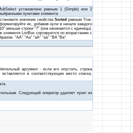
ultSelect установлено равным 1 (Simple) или 2
с выбранными пунктами элемента
установите значение свойства
Sorted
равным True.
форматируйте их, добавив нули в начале каждого
10" меньше строки "7" (она начинается с единицы).
 в элементе ListBox сортируются по возрастанию с
разом. "AA" "Aa" "aA" "aa" "BA "Ba".
бятельный аргумент - если его опустить, строка
т вставляется в соответствующее место списка,
кта
зательным. Следующий оператор удаляет пункт из