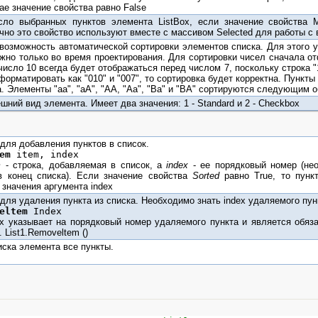
ае значение свойства равно False
сло выбранных пунктов элемента ListBox, если значение свойства M
ычно это свойство используют вместе с массивом Selected для работы 
возможность автоматической сортировки элементов списка. Для этого 
жно только во время проектирования. Для сортировки чисел сначала от
 число 10 всегда будет отображаться перед числом 7, поскольку строка "
орматировать как "010" и "007", то сортировка будет корректна. Пункты
. Элементы "aa", "aA", "AA, "Aa", "Ba" и "BA" сортируются следующим об
ний вид элемента. Имеет два значения: 1 - Standard и 2 - Checkbox
для добавления пунктов в список.
em
item, index
m
- строка, добавляемая в список, a
index
- ее порядковый номер (нео
в конец списка). Если значение свойства
Sorted
равно True, то пунк
 значения аргумента index
для удаления пункта из списка. Необходимо знать index удаляемого пун
eltem
Index
ex указывает на порядковый номер удаляемого пункта и является обя
 List1.Removeltem ()
иска элемента все пункты.