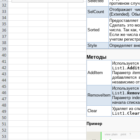
Selected
противном случ
Отображает чи
SelCount
(Extended). Об
Предоставляет 
Сделать это мо
Sorted
числа. Так как,
Если же числа ф
учетом регистра
Style
Определяет внеш
Методы
Используется 
List1.
Addit
AddItem
Параметр
ite
добавляется 
независимо от
Используется 
List1.
Remov
RemoveItem
Параметр ind
начала списка.
Удаляет из сп
Clear
List1.
Clear
Пример
view plain
print
?