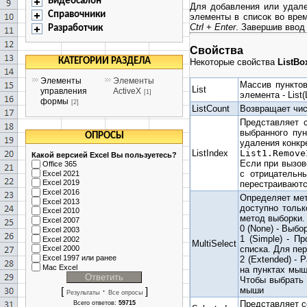
Видеосалон
Для добавления или удал
Справочники
элементы в список во вре
Ctrl
+
Enter
. Завершив ввод
Разработчик
Свойства
КАТЕГОРИИ РАЗДЕЛА
Некоторые свойства
ListBo
Элементы
Элементы
Массив пунктов
List
управления
ActiveX
[1]
элемента - List(
формы
[2]
ListCount
Возвращает чис
Представляет 
выбранного пу
ОПРОСЫ
удаления конкр
ListIndex
List1.Remove
Какой версией Excel Вы пользуетесь?
Если при вызов
Office 365
с отрицательн
Excel 2021
Excel 2019
перестраиваютс
Excel 2016
Определяет мет
Excel 2013
доступно тольк
Excel 2010
метод выборки.
Excel 2007
0 (None) - Выб
Excel 2003
1 (Simple) - П
Excel 2002
MultiSelect
списка. Для пе
Excel 2000
Excel 1997 или ранее
2 (Extended) -
Mac Excel
на пунктах мыш
Чтобы выбрать 
мыши
[
·
]
Результаты
Все опросы
Представляет со
Всего ответов:
59715