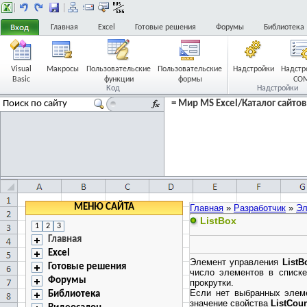
Главная
Excel
Готовые решения
Форумы
Библиотека
Visual
Макросы
Пользовательские
Пользовательские
Надстройки
Надстр
Basic
функции
формы
CO
Код
Надстройки
= Мир MS Excel/Каталог сайтов
МЕНЮ САЙТА
Главная
»
Разработчик
»
Эл
ListBox
1
2
3
Главная
Excel
Элемент управления
ListB
Готовые решения
число элементов в списке
Форумы
прокрутки.
Если нет выбранных элеме
Библиотека
значение свойства
ListCou