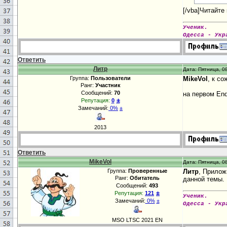
[/vba]Читайте
Ученик.
Одесса - Укр
Ответить
Литр
Дата: Пятница, 08
Группа:
Пользователи
MikeVol
, к с
Ранг:
Участник
Сообщений:
70
на первом End
±
Репутация:
0
Замечаний:
0%
±
2013
Ответить
MikeVol
Дата: Пятница, 08
Группа:
Проверенные
Литр
, Прилож
Ранг:
Обитатель
данной темы.
Сообщений:
493
±
Репутация:
121
Ученик.
Замечаний:
0%
±
Одесса - Укр
MSO LTSC 2021 EN