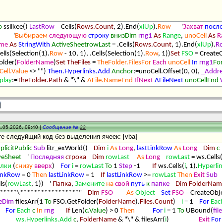
b
ssilkee()
LastRow
= Cells(
Rows.Count
, 2).End(
xlUp
).
Row
'
Захват
посл
'
Выбираем
следующую
строку
внизDim
rng1
As
Range
,
unoCell
As
R
ame
As
StringWith
ActiveSheetrowLast
= .Cells(
Rows.Count
, 1).End(
xlUp
).
R
ells(Selection(1).
Row
- 10, 1), .Cells(Selection(1).
Row
, 1))
Set
FSO
= CreateO
older(
FolderName
)
Set
TheFiles
=
TheFolder.FilesFor
Each
unoCell
In
rng1
Fo
ell.Value
<> "")
Then.Hyperlinks.Add
Anchor
:=unoCell.Offset(0, 0),
_Addre
play
:=
TheFolder.Path
& "\" &
AFile.NameEnd
IfNext
AFileNext
unoCellEnd
.05.2026, 09:40 |
Сообщение №
22
те следуйщий код без выделения ячеек: [vba]
plicitPublic
Sub
litr_exWorld()
Dim
i
As
Long
,
lastLinkRow
As
Long
Dim
c
veSheet
'
Последняя
строка
Dim
rowLast
As
Long
rowLast
= ws.Cells
ылки
(
снизу
вверх
)
For
i
=
rowLast
To
1
Step
-1
If
ws.Cells(
i
, 1).
Hyperli
LinkRow
= 0
Then
lastLinkRow
= 1
If
lastLinkRow
>=
rowLast
Then
Exit
Sub
ls(
rowLast
, 1)) '
Папка
,
Замените
на
свой
путь
к
папке
Dim
FolderNam
******\*****************"
Dim
FSO
As
Object
Set
FSO
= CreateObje
eDim
filesArr(1
To
FSO.GetFolder(
FolderName
).
Files.Count
)
i
= 1
For
Eac
For
Each
c
In
rng
If
Len(
c.Value
) > 0
Then
For
i
= 1
To
UBound(
fil
ws.Hyperlinks.Add
c
,
FolderName
& "\" & filesArr(
i
)
Exit
For