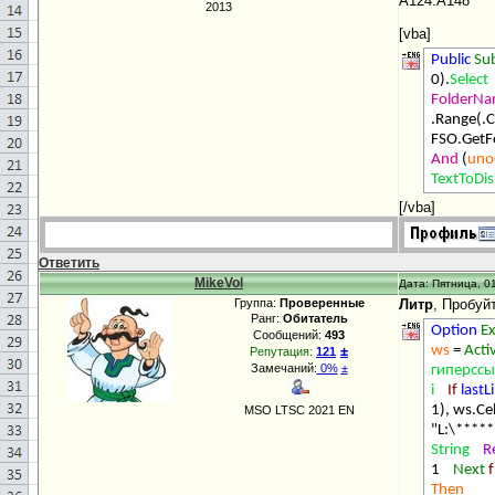
А124:А148
2013
[vba]
Public
Su
0).
Select
FolderN
.Range(.C
FSO.GetF
And
(
unoC
TextToDis
[/vba]
Ответить
MikeVol
Дата: Пятница, 01
Группа:
Проверенные
Литр
, Пробуй
Ранг:
Обитатель
Option
Ex
Сообщений:
493
±
ws
=
Acti
Репутация:
121
Замечаний:
0%
±
гиперсс
i
If
last
1), ws.Cel
MSO LTSC 2021 EN
"L:\****
String
R
1
Next
f
Then