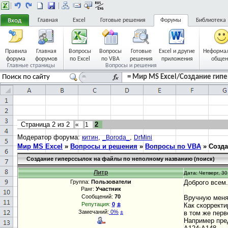
Главная
Excel
Готовые решения
Форумы
Библиотека
Правила
Главная
Вопросы
Вопросы
Готовые
Excel и другие
Неформа
форума
форумов
по Excel
по VBA
решения
приложения
общен
Главные страницы
Вопросы и решения
= Мир MS Excel/Создание гипе
Страница
2
из
2
2
«
1
Модератор форума:
,
,
китин
_Boroda_
DrMini
Мир MS Excel
»
Вопросы и решения
»
Вопросы по VBA
»
Созда
Создание гиперссылок на файлы по неполному названию (поиск)
Литр
Дата: Четверг, 30
Группа:
Пользователи
Доброго всем.
Ранг:
Участник
Сообщений:
70
Вручную меняю
±
Репутация:
0
Как скорректи
Замечаний:
0%
±
в том же перв
Например пред