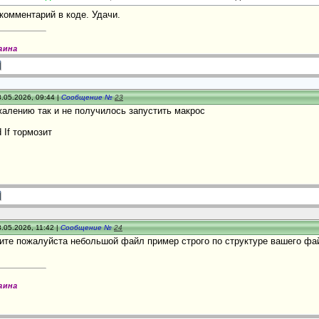
 комментарий в коде. Удачи.
аина
.05.2026, 09:44 |
Сообщение №
23
ожалению так и не получилось запустить макрос
 If тормозит
.05.2026, 11:42 |
Сообщение №
24
ите пожалуйста небольшой файл пример строго по структуре вашего файл
аина