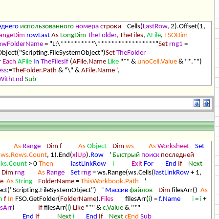
еднего
использованного
номера
строки
Cells(
LastRow
, 2).Offset(1,
angeDim
rowLast
As
LongDim
TheFolder
,
TheFiles
,
AFile
,
FSODim
owFolderName
= "L:\**********\*****************"
Set
rng1
=
bject("Scripting.FileSystemObject")
Set
TheFolder
=
r
Each
AFile
In
TheFilesIf
(
AFile.Name
Like
"*" &
unoCell.Value
& "*.*")
ss
:=
TheFolder.Path
& "\" &
AFile.Name
',
WithEnd
Sub
As
Range
Dim
f
As
Object
Dim
ws
As
Worksheet
Set
(
ws.Rows.Count
, 1).End(
xlUp
).
Row
'
Быстрый
поиск
последней
nks.Count
> 0
Then
lastLinkRow
=
i
Exit
For
End
If
Next
Dim
rng
As
Range
Set
rng
= ws.Range(ws.Cells(
lastLinkRow
+ 1,
e
As
String
FolderName
=
ThisWorkbook.Path
'
ct("Scripting.FileSystemObject") '
Массив
файлов
Dim
filesArr()
As
h
f
In
FSO.GetFolder(
FolderName
).
Files
filesArr(
i
) =
f.Name
i
=
i
+
esArr
)
If
filesArr(
i
)
Like
"*" &
c.Value
& "*"
End
If
Next
i
End
If
Next
cEnd
Sub