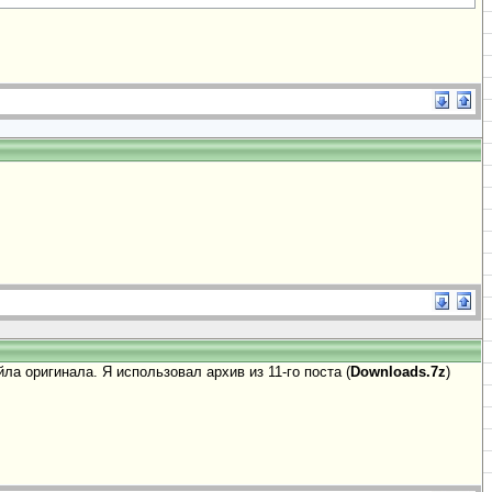
а оригинала. Я использовал архив из 11-го поста (
Downloads.7z
)