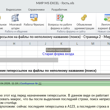
МИР MS EXCEL - Гость.xls
Видеосалон
Справочники
Разработчик
льное
Мозговой
Работа/Фриланс
Вопросы по работе
Объявления
Ленто
ие
штурм
форума и сайта
администрации
вариант 
Работа и общение
Работа форума и сайта
Новые со
рссылок на файлы по неполному названию (поиск) - Страница 2 - Мир
Войти через uID
Старая форма входа
ние гиперссылок на файлы по неполному названию (поиск)
.04.2026, 11:18 |
Сообщение №
21
 этот код перед назначением гиперссылок. В данном виде он работает н
ровать макрос, что бы после выделения последней строки, поиск непри
ом столбце.
положим: сейчас последняя гиперссылка в А123, а последняя строка в 