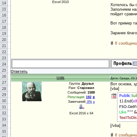
Excel 2010
Хотелось бы 
Заполняем наз
пойдет сравни
Вот пример та
Заранее благ
К сообщени
Ответить
Udik
Дата: Среда, 23.1
Группа:
Друзья
Вот основа, з
Ранг:
Старожил
[vba]
Сообщений:
1588
Public
Su
±
Репутация:
192
1).End(
x
Замечаний:
0%
±
FSO.GetF
Like
"*" 
Excel 2016 х 64
TextToDis
[/vba]
К сообщени