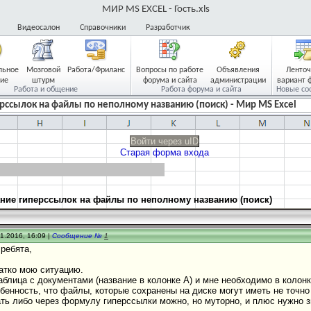
МИР MS EXCEL - Гость.xls
Видеосалон
Справочники
Разработчик
льное
Мозговой
Работа/Фриланс
Вопросы по работе
Объявления
Ленто
ие
штурм
форума и сайта
администрации
вариант 
Работа и общение
Работа форума и сайта
Новые со
рссылок на файлы по неполному названию (поиск) - Мир MS Excel
Войти через uID
Старая форма входа
ние гиперссылок на файлы по неполному названию (поиск)
1.2016, 16:09 |
Сообщение №
1
ребята,
атко мою ситуацию.
аблица с документами (название в колонке А) и мне необходимо в колонк
бенность, что файлы, которые сохранены на диске могут иметь не точно 
ть либо через формулу гиперссылки можно, но муторно, и плюс нужно з