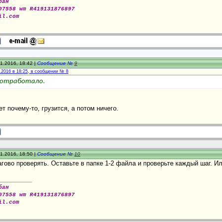
бан
07558 wm R419131876897
il.com
1.2016, 18:42 |
Сообщение №
9
.2016 в 18:25, в сообщении № 8
 отработало.
ет почему-то, грузится, а потом ничего.
1.2016, 18:50 |
Сообщение №
10
гово проверять. Оставьте в папке 1-2 файла и проверьте каждый шаг. Ил
бан
07558 wm R419131876897
il.com