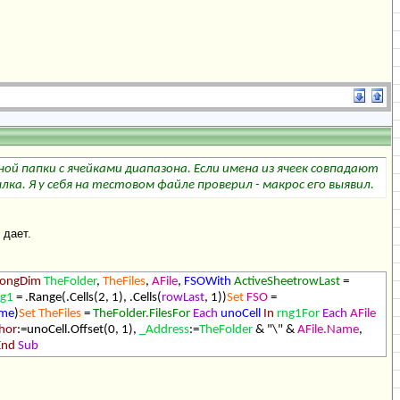
й папки с ячейками диапазона. Если имена из ячеек совпадают
ка. Я у себя на тестовом файле проверил - макрос его выявил.
 дает.
LongDim
TheFolder
,
TheFiles
,
AFile
,
FSOWith
ActiveSheetrowLast
=
ng1
= .Range(.Cells(2, 1), .Cells(
rowLast
, 1))
Set
FSO
=
ame
)
Set
TheFiles
=
TheFolder.FilesFor
Each
unoCell
In
rng1
For
Each
AFile
hor
:=unoCell.Offset(0, 1),
_Address
:=
TheFolder
& "\" &
AFile.Name
,
End
Sub