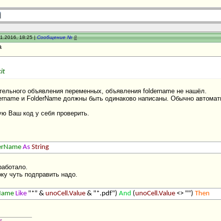
1.2016, 18:25 |
Сообщение №
8
а
it
тельного объявления переменных, объявления foldername не нашёл.
dername и FolderName должны быть одинаково написаны. Обычно автомати
ую Ваш код у себя проверить.
erName
As
String
работало.
ку чуть подправить надо.
.Name
Like
"*" &
unoCell.Value
& "*.pdf")
And
(
unoCell.Value
<> "")
Then