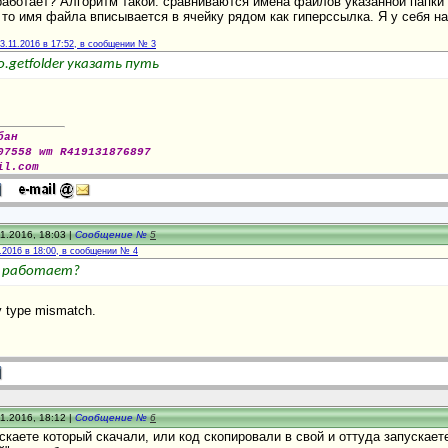
аботает? Алгоритм такой: сравниваются имена файлов указанной папки 
то имя файла вписывается в ячейку рядом как гиперссылка. Я у себя на
3.11.2016 в 17:52, в сообщении № 3
o.getfolder указать путь
бан
07558 wm R419131876897
il.com
1.2016, 18:03 |
Сообщение №
5
.2016 в 18:00, в сообщении № 4
е работает?
 type mismatch.
1.2016, 18:12 |
Сообщение №
6
каете который скачали, или код скопировали в свой и оттуда запускает