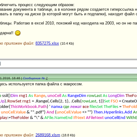
облегчить процесс следующим образом:
вание документа в таблице, а в колонке рядом создается гиперссылка 
вать в папку на диске (в которой могут быть и подпапки), находит файл 
блицы. Работаю в excel 2010, похожий код находила на 2003, но он не п
одарна!!
ю приложен файл:
8357275.xlsx
(10.4 Kb)
1.2016, 16:46 |
Сообщение №
2
десь используется папка файла с макросом.
b
ssil()
Dim
rng1
As
Range
,
unoCell
As
RangeDim
rowLast
As
LongDim
TheFo
lUp
).
RowSet
rng1
= .Range(.Cells(2, 1), .Cells(
rowLast
, 1))
Set
FSO
= CreateO
older(
ThisWorkbook.Path
) '
папка
где
лежат
все
filesSet
TheFiles
=
TheFold
&
unoCell.Value
& "*.pdf")
And
(
unoCell.Value
<> "")
Then.Hyperlinks.Add
A
play
:=
TheFolder
& "\" &
AFile.NameEnd
IfNext
AFileNext
unoCellEnd
With
ю приложен файл:
2689168.xlsm
(18.8 Kb)