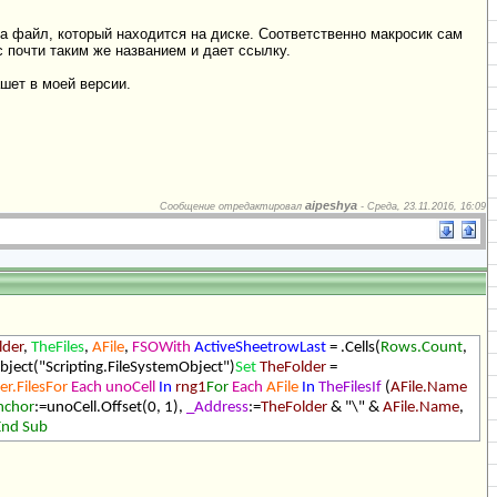
на файл, который находится на диске. Соответственно макросик сам
с почти таким же названием и дает ссылку.
ашет в моей версии.
aipeshya
Сообщение отредактировал
-
Среда, 23.11.2016, 16:09
lder
,
TheFiles
,
AFile
,
FSOWith
ActiveSheetrowLast
= .Cells(
Rows.Count
,
bject("Scripting.FileSystemObject")
Set
TheFolder
=
er.FilesFor
Each
unoCell
In
rng1
For
Each
AFile
In
TheFilesIf
(
AFile.Name
nchor
:=unoCell.Offset(0, 1),
_Address
:=
TheFolder
& "\" &
AFile.Name
,
End
Sub