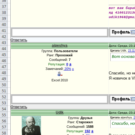
вот вам бара
яд 410012313
udik1968@gma
Ответить
aipeshya
Дата: Среда, 23.1
Группа:
Пользователи
Цитата
Udik,
23.11
Ранг:
Прохожий
Вот основа
Сообщений:
7
±
Репутация:
0
Замечаний:
20%
±
Спасибо, но н
Я новичок в V
Excel 2010
Ответить
Udik
Дата: Среда, 23.1
Группа:
Друзья
Цитата
aipeshya,
2
Ранг:
Старожил
Спасибо, н
Сообщений:
1588
±
Репутация:
192