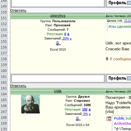
Ответить
aipeshya
Дата: Четверг, 24
Группа:
Пользователи
Цитата
Udik,
23.1
Ранг:
Прохожий
Или сделайт
Сообщений:
7
±
Репутация:
0
Замечаний:
20%
±
Udik, вот арх
Спасибо Вам,
Excel 2010
К сообщени
Ответить
Udik
Дата: Четверг, 24
Группа:
Друзья
Посмотрел - 
Ранг:
Старожил
Надо ''Folder
Сообщений:
1588
Ваш архивчик 
±
Репутация:
192
[vba]
Замечаний:
0%
±
Public
Su
ActiveSh
Excel 2016 х 64
"d:\Тem