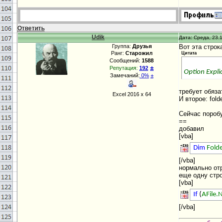
Ответить
Udik
Дата: Среда, 23.1
Группа:
Друзья
Вот эта строк
Ранг:
Старожил
Цитата
Сообщений:
1588
±
Репутация:
192
Option Explic
Замечаний:
0%
±
требует обяза
Excel 2016 х 64
И второе: fol
Сейчас пороб
==
добавил
[vba]
Dim
Fold
[/vba]
нормально от
еще одну стро
[vba]
If
(
AFile
[/vba]