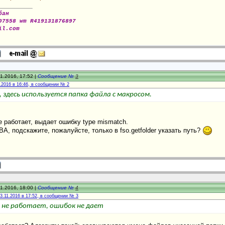
бан
07558 wm R419131876897
il.com
1.2016, 17:52 |
Сообщение №
3
.2016 в 16:46, в сообщении № 2
, здесь используется папка файла с макросом.
е работает, выдает ошибку type mismatch.
BA, подскажите, пожалуйсте, только в fso.getfolder указать путь?
1.2016, 18:00 |
Сообщение №
4
3.11.2016 в 17:52, в сообщении № 3
о не работает, ошибок не дает