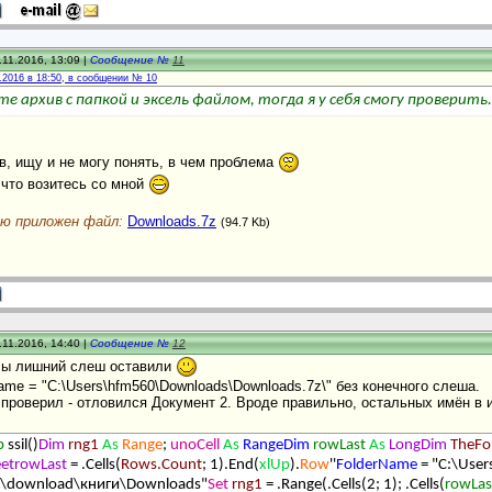
.11.2016, 13:09 |
Сообщение №
11
1.2016 в 18:50, в сообщении № 10
е архив с папкой и эксель файлом, тогда я у себя смогу проверить.
ив, ищу и не могу понять, в чем проблема
 что возитесь со мной
ю приложен файл:
Downloads.7z
(94.7 Kb)
.11.2016, 14:40 |
Сообщение №
12
Вы лишний слеш оставили
Name = "C:\Users\hfm560\Downloads\Downloads.7z\" без конечного слеша.
проверил - отловился Документ 2. Вроде правильно, остальных имён в 
b
ssil()
Dim
rng1
As
Range
;
unoCell
As
RangeDim
rowLast
As
LongDim
TheFo
eetrowLast
= .Cells(
Rows.Count
; 1).End(
xlUp
).
Row
''
FolderName
= "C:\Use
p\download\книги\Downloads"
Set
rng1
= .Range(.Cells(2; 1); .Cells(
rowLas