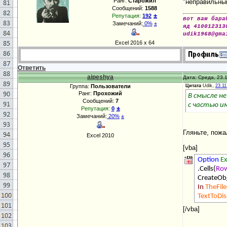
Ранг:
Старожил
"неправильны
Сообщений:
1588
±
Репутация:
192
вот вам бара
Замечаний:
0%
±
яд 410012313
udik1968@gma
Excel 2016 х 64
Ответить
aipeshya
Дата: Среда, 23.1
Группа:
Пользователи
Цитата
Udik,
23.11
Ранг:
Прохожий
В смысле н
Сообщений:
7
с частью им
±
Репутация:
0
Замечаний:
20%
±
Гляньте, пожа
Excel 2010
[vba]
Option
Ex
.Cells(
Ro
CreateObj
In
TheFile
TextToDis
[/vba]