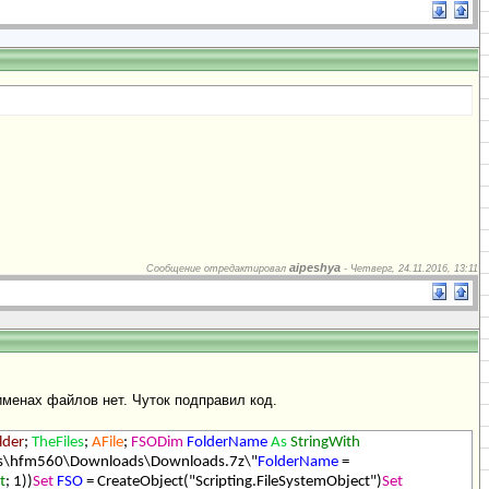
aipeshya
Сообщение отредактировал
-
Четверг, 24.11.2016, 13:11
именах файлов нет. Чуток подправил код.
lder
;
TheFiles
;
AFile
;
FSODim
FolderName
As
StringWith
rs\hfm560\Downloads\Downloads.7z\"
FolderName
=
t
; 1))
Set
FSO
= CreateObject("Scripting.FileSystemObject")
Set