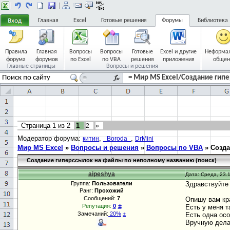
Главная
Excel
Готовые решения
Форумы
Библиотека
Правила
Главная
Вопросы
Вопросы
Готовые
Excel и другие
Неформа
форума
форумов
по Excel
по VBA
решения
приложения
общен
Главные страницы
Вопросы и решения
= Мир MS Excel/Создание гипе
Страница
1
из
2
1
2
»
Модератор форума:
,
,
китин
_Boroda_
DrMini
Мир MS Excel
»
Вопросы и решения
»
Вопросы по VBA
»
Созда
Создание гиперссылок на файлы по неполному названию (поиск)
aipeshya
Дата: Среда, 23.1
Группа:
Пользователи
Здравствуйте 
Ранг:
Прохожий
Сообщений:
7
Опишу вам кр
±
Репутация:
0
Есть у меня т
Замечаний:
20%
±
Есть одна осо
Вручную дела