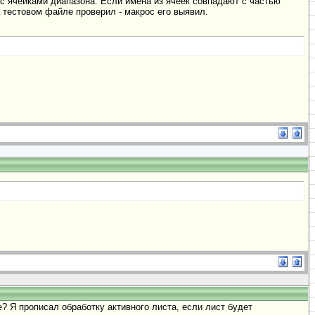
с ячейками диапазона. Если имена из ячеек совпадают с частью
 тестовом файле проверил - макрос его выявил.
е? Я прописал обработку активного листа, если лист будет