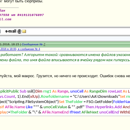
й" могут быть сюрпризы.
бан
07558 wm R419131876897
il.com
1.2016, 18:15 |
Сообщение №
7
.2016 в 18:00, в сообщении № 4
е работает? Алгоритм такой: сравниваются имена файлов указанно
ени файла, то имя файла вписывается в ячейку рядом как гиперссыл
луйста, мой макрос. Грузится, но ничего не происходит. Ошибок снова не
plicitPublic
Sub
ssil()
Dim
rng1
As
Range
,
unoCell
As
RangeDim
rowLast
As
ws.Count
, 1).End(
xlUp
).
Rowfoldername
= "С:\Users\AA\Downloads"
Set
r
ect("Scripting.FileSystemObject")
Set
TheFolder
= FSO.GetFolder(
FolderN
sIf
AFile.Name
Like
"*" &
unoCell.Value
& "*.pdf"
Then.Hyperlinks.Add
Anc
play
:=
TheFolder
& "\" &
AFile.NameEnd
IfNext
AFileNext
unoCellEnd
With