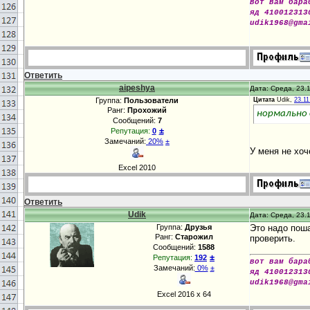
вот вам бара
яд 410012313
udik1968@gma
Ответить
aipeshya
Дата: Среда, 23.1
Группа:
Пользователи
Цитата
Udik,
23.11
Ранг:
Прохожий
нормально
Сообщений:
7
±
Репутация:
0
Замечаний:
20%
±
У меня не хоч
Excel 2010
Ответить
Udik
Дата: Среда, 23.1
Группа:
Друзья
Это надо поша
Ранг:
Старожил
проверить.
Сообщений:
1588
±
Репутация:
192
вот вам бара
Замечаний:
0%
±
яд 410012313
udik1968@gma
Excel 2016 х 64