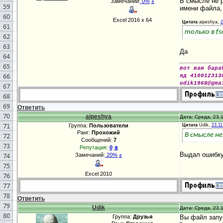
В смысле не р
Замечаний:
0%
±
имени файла, 
Excel 2016 х 64
Цитата
aipeshya,
2
только в fs
Да
вот вам бара
яд 410012313
udik1968@gma
Ответить
aipeshya
Дата: Среда, 23.1
Группа:
Пользователи
Цитата
Udik,
23.11
Ранг:
Прохожий
В смысле н
Сообщений:
7
±
Репутация:
0
Выдал ошибку
Замечаний:
20%
±
Excel 2010
Ответить
Udik
Дата: Среда, 23.1
Группа:
Друзья
Вы файл запус