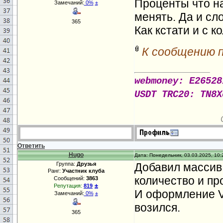
Проценты что на
Замечаний:
0%
±
менять. Да и сло
365
Как кстати и с к
К сообщению 
webmoney: E26528
USDT TRC20: TN8X
Ответить
Hugo
Дата: Понедельник, 03.03.2025, 10:
Группа:
Друзья
Добавил массив 
Ранг:
Участник клуба
количество и пр
Сообщений:
3863
±
Репутация:
819
И оформление VA
Замечаний:
0%
±
возился.
365