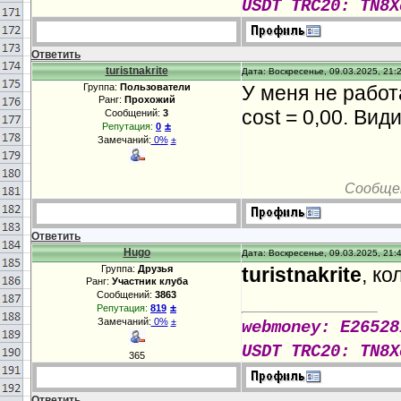
USDT TRC20: TN8X
Ответить
turistnakrite
Дата: Воскресенье, 09.03.2025, 21:
Группа:
Пользователи
У меня не работа
Ранг:
Прохожий
cost = 0,00. Вид
Сообщений:
3
±
Репутация:
0
Замечаний:
0%
±
Сообще
Ответить
Hugo
Дата: Воскресенье, 09.03.2025, 21:
Группа:
Друзья
turistnakrite
, к
Ранг:
Участник клуба
Сообщений:
3863
±
Репутация:
819
Замечаний:
0%
±
webmoney: E26528
USDT TRC20: TN8X
365
Ответить