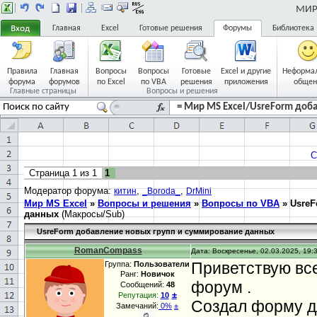
МИР 
Главная
Excel
Готовые решения
Форумы
Библиотека
Правила
Главная
Вопросы
Вопросы
Готовые
Excel и другие
Неформа
форума
форумов
по Excel
по VBA
решения
приложения
общен
Главные страницы
Вопросы и решения
= Мир MS Excel/UsreForm доб
С
Страница
1
из
1
1
Модератор форума:
,
,
китин
_Boroda_
DrMini
Мир MS Excel
»
Вопросы и решения
»
Вопросы по VBA
»
UsreF
данных
(Макросы/Sub)
UsreForm добавление новых групп и суммирование данных
RomanCompass
Дата: Воскресенье, 02.03.2025, 19:
Приветствую вс
Группа:
Пользователи
Ранг:
Новичок
форум .
Сообщений:
48
±
Репутация:
10
Создал форму дл
Замечаний:
0%
±