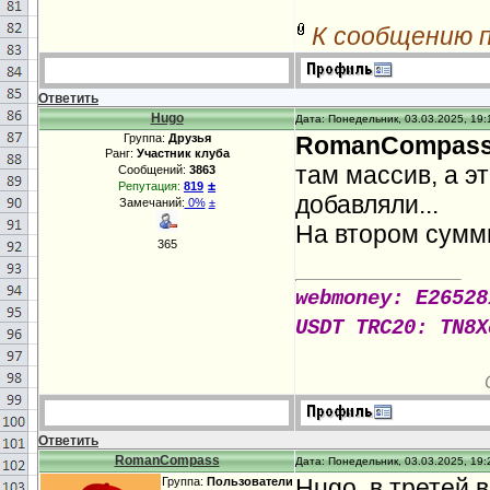
К сообщению 
Ответить
Hugo
Дата: Понедельник, 03.03.2025, 19:
Группа:
Друзья
RomanCompas
Ранг:
Участник клуба
там массив, а э
Сообщений:
3863
±
Репутация:
819
добавляли...
Замечаний:
0%
±
На втором сумм
365
webmoney: E26528
USDT TRC20: TN8X
Ответить
RomanCompass
Дата: Понедельник, 03.03.2025, 19:
Hugo, в третей 
Группа:
Пользователи