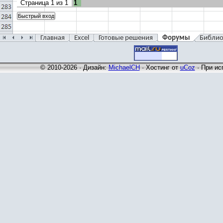
Страница
1
из
1
1
= ""
MsgBox
vbInformatio
Главная
Excel
Готовые решения
Форумы
Библио
© 2010-2026 · Дизайн:
MichaelCH
·
Хостинг от
uCoz
· При ис