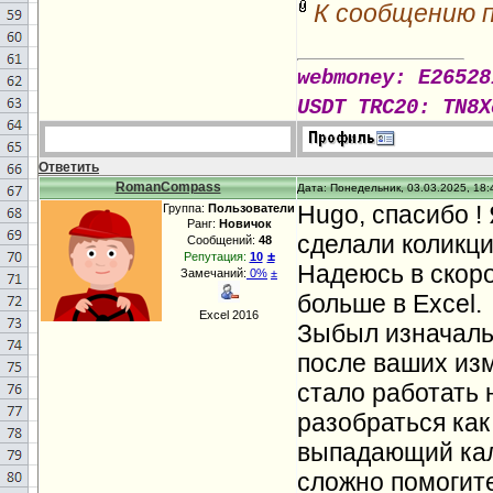
К сообщению 
webmoney: E26528
USDT TRC20: TN8X
Ответить
RomanCompass
Дата: Понедельник, 03.03.2025, 18:
Hugo, спасибо ! 
Группа:
Пользователи
Ранг:
Новичок
сделали коликция
Сообщений:
48
±
Репутация:
10
Надеюсь в скор
Замечаний:
0%
±
больше в Excel.
Excel 2016
Зыбыл изначаль
после ваших из
стало работать 
разобраться как
выпадающий кал
сложно помогите