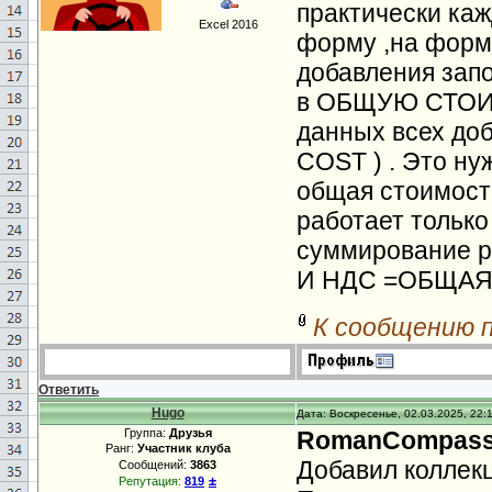
практически каж
Excel 2016
форму ,на форме
добавления запо
в ОБЩУЮ СТОИМ
данных всех до
COST ) . Это ну
общая стоимость
работает только
суммирование р
И НДС =ОБЩАЯ
К сообщению 
Ответить
Hugo
Дата: Воскресенье, 02.03.2025, 22:
Группа:
Друзья
RomanCompas
Ранг:
Участник клуба
Добавил коллек
Сообщений:
3863
±
Репутация:
819