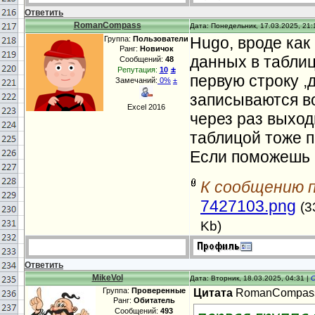
Ответить
RomanCompass
Дата: Понедельник, 17.03.2025, 21:
Hugo, вроде как
Группа:
Пользователи
Ранг:
Новичок
данных в таблиц
Сообщений:
48
±
Репутация:
10
первую строку ,
Замечаний:
0%
±
записываются в
Excel 2016
через раз выход
таблицой тоже п
Если поможешь 
К сообщению 
7427103.png
(3
Kb)
Ответить
MikeVol
Дата: Вторник, 18.03.2025, 04:31 |
Группа:
Проверенные
Цитата
RomanCompas
Ранг:
Обитатель
Сообщений:
493