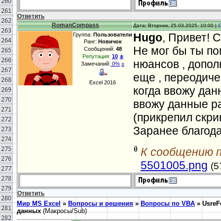
Me.ComboBox
Ответить
RomanCompass
Дата: Вторник, 25.03.2025, 10:00 |
Me.ComboBox
Hugo
, Привет! 
Группа:
Пользователи
4).
Value
=
Me.
Ранг:
Новичок
Не мог бы ты по
Сообщений:
48
±
Репутация:
10
5).
Value
=
Me.
нюансов , допол
Замечаний:
0%
±
Me.ComboBox
еще , переодиче
Excel 2016
количество
.
когда ввожу да
ввожу данные ра
НДС
.Cells(1
(прикрепил скри
Стоимость
Заранее благод
""
Me.Comb
""
Me.Comb
К сообщению 
5501005.png
(5
""
Me.Combo
""
Me.TextBo
Ответить
""
Me.Combo
Мир MS Excel
»
Вопросы и решения
»
Вопросы по VBA
»
UsreF
= ""
Me.Text
данных
(Макросы/Sub)