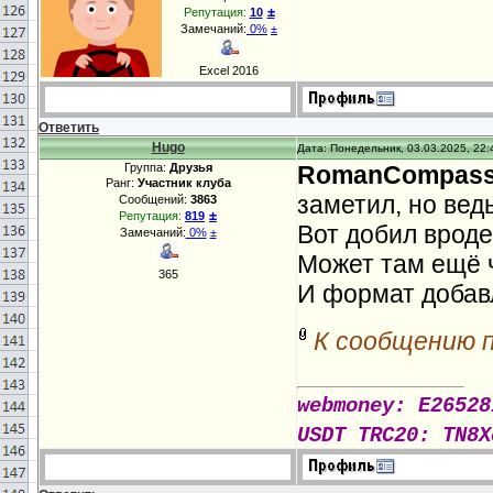
±
Репутация:
10
Замечаний:
0%
±
Excel 2016
Ответить
Hugo
Дата: Понедельник, 03.03.2025, 22:
Группа:
Друзья
RomanCompas
Ранг:
Участник клуба
заметил, но ведь
Сообщений:
3863
±
Репутация:
819
Вот добил вроде
Замечаний:
0%
±
Может там ещё ч
365
И формат добав
К сообщению 
webmoney: E26528
USDT TRC20: TN8X