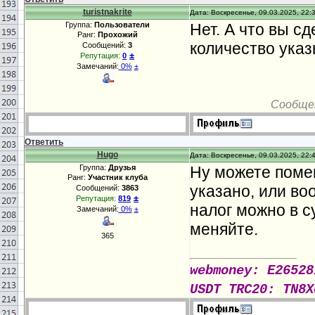
turistnakrite
Дата: Воскресенье, 09.03.2025, 22:
Группа:
Пользователи
Нет. А что вы с
Ранг:
Прохожий
количество указ
Сообщений:
3
±
Репутация:
0
Замечаний:
0%
±
Сообще
Ответить
Hugo
Дата: Воскресенье, 09.03.2025, 22:
Группа:
Друзья
Ну можете помен
Ранг:
Участник клуба
указано, или во
Сообщений:
3863
±
Репутация:
819
налог можно в с
Замечаний:
0%
±
меняйте.
365
webmoney: E26528
USDT TRC20: TN8X