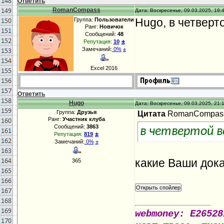
Ответить
RomanCompass
Дата: Воскресенье, 09.03.2025, 19:
Hugo, в четверт
Группа:
Пользователи
Ранг:
Новичок
Сообщений:
48
±
Репутация:
10
Замечаний:
0%
±
Excel 2016
Ответить
Hugo
Дата: Воскресенье, 09.03.2025, 21:
Группа:
Друзья
Цитата
RomanCompas
Ранг:
Участник клуба
Сообщений:
3863
в четвертой в
±
Репутация:
819
Замечаний:
0%
±
какие Ваши дока
365
webmoney: E26528