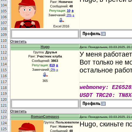
Ранг:
Новичок
Сообщений:
48
±
Репутация:
10
Замечаний:
0%
±
Excel 2016
Ответить
Hugo
Дата: Понедельник, 03.03.2025, 20:
Группа:
Друзья
У меня работает
Ранг:
Участник клуба
Вот только не м
Сообщений:
3863
±
Репутация:
819
остальное работ
Замечаний:
0%
±
365
webmoney: E26528
USDT TRC20: TN8X
Ответить
RomanCompass
Дата: Понедельник, 03.03.2025, 21:
Hugo, скиньте п
Группа:
Пользователи
Ранг:
Новичок
Сообщений:
48