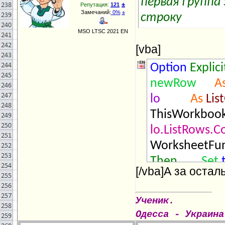
первая группа
±
Репутация:
121
Замечаний:
0%
±
строку
MSO LTSC 2021 EN
[vba]
Option
Explici
newRow
A
lo
As
Lis
ТhisWorkbook
lo.ListRows.C
WorksheetFun
Then
Set
[/vba]А за остал
lo.DataBody
lo.ListRows.A
Ученик.
If
With
targ
Одесса - Украина
Me.TextBoxDa