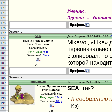
Ученик.
Одесса - Украина
Ответить
SEA
Дата: Вторник, 27.05.2025, 18:02 |
Группа:
Пользователи
MikeVol, «Like»
Ранг:
Прохожий
первоначально с
Сообщений:
6
±
Репутация:
0
скопировал, но р
Замечаний:
0%
±
которой находит
2016
Ответить
cmivadwot
Дата: Вторник, 27.05.2025, 19:17 |
Группа:
Проверенные
SEA
, так?
Ранг:
Ветеран
Сообщений:
641
±
К сообщению 
Репутация:
144
Замечаний:
0%
±
Kb)
365