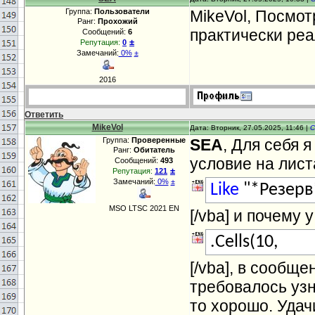
Группа:
Пользователи
MikeVol, Посмот
Ранг:
Прохожий
практически реа
Сообщений:
6
±
Репутация:
0
Замечаний:
0%
±
2016
Ответить
MikeVol
Дата: Вторник, 27.05.2025, 11:46 |
С
Группа:
Проверенные
SEA
, Для себя 
Ранг:
Обитатель
условие на лист
Сообщений:
493
±
Репутация:
121
Замечаний:
0%
±
Like
"*Резерв
MSO LTSC 2021 EN
[/vba] и почему 
.Cells(10,
[/vba], в сообще
требовалось узн
то хорошо. Удач