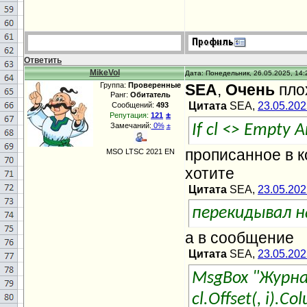
Ответить
MikeVol
Дата: Понедельник, 26.05.2025, 14:
Группа:
Проверенные
SEA
,
Очень
плох
Ранг:
Обитатель
Цитата
SEA,
23.05.202
Сообщений:
493
±
Репутация:
121
Замечаний:
0%
±
If cl <> Empty 
прописанное в к
MSO LTSC 2021 EN
хотите
Цитата
SEA,
23.05.202
перекидывал н
а в сообщение
Цитата
SEA,
23.05.202
MsgBox "Журнал
cl.Offset(, i).Co