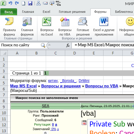
МИР 
Главная
Excel
Готовые решения
Форумы
Библиотека
Правила
Главная
Вопросы
Вопросы
Готовые
Excel и другие
Неформа
форума
форумов
по Excel
по VBA
решения
приложения
общен
Главные страницы
Вопросы и решения
= Мир MS Excel/Макрос поиска
С
Страница
1
из
1
1
Модератор форума:
,
,
китин
_Boroda_
DrMini
Мир MS Excel
»
Вопросы и решения
»
Вопросы по VBA
»
Макро
(Макросы/Sub)
Макрос поиска не заполненных ячеек
SEA
Дата: Пятница, 23.05.2025, 21:01 |
Группа:
Пользователи
[vba]
Ранг:
Прохожий
Сообщений:
6
Private
Sub
wo
±
Репутация:
0
Замечаний:
0%
±
Boolean
;
Canc