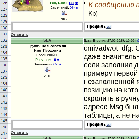
±
К сообщению 
Репутация:
144
Замечаний:
0%
±
Kb)
365
Ответить
SEA
Дата: Вторник, 27.05.2025, 10:29 |
Группа:
Пользователи
cmivadwot, dfg:
Ранг:
Прохожий
даже значитель
Сообщений:
6
±
Репутация:
0
если заполнил д
Замечаний:
0%
±
примеру первой 
2016
незаполненной я
позицию на кото
скролить в ручн
адресе Msg был
таблицы, а не н
Ответить
SEA
Дата: Вторник, 27.05.2025, 10:33 |