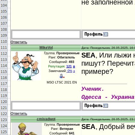
не заполненной 
Ответить
MikeVol
Дата: Понедельник, 26.05.2025, 16:
Группа:
Проверенные
SEA
, Или лыжи 
Ранг:
Обитатель
пишут? Перечи
Сообщений:
493
±
Репутация:
121
примере?
Замечаний:
0%
±
MSO LTSC 2021 EN
Ученик.
Одесса - Украина
Ответить
cmivadwot
Дата: Понедельник, 26.05.2025, 23:
Группа:
Проверенные
SEA
, Добрый веч
Ранг:
Ветеран
Сообщений:
641