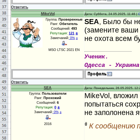
vbCritical
+ vb
Ответить
i
).
Column
).
Se
MikeVol
Дата: Суббота, 24.05.2025, 11:46 |
Группа:
Проверенные
SEA
, Было бы н
WithWith
Wor
Ранг:
Обитатель
(замените ваши
Сообщений:
493
1).End(
xlUp
).
±
Репутация:
121
не охота всем б
Замечаний:
0%
±
lRow
).
CellsIf
c
MSO LTSC 2021 EN
= 0
To
8
If
i
<>
Ученик.
"Журнал экспл
Одесса - Украина
cl.Offset(;
i
).
C
vbOKOnly.Cells
Ответить
SEA
Дата: Понедельник, 26.05.2025, 12:
Тrue
Exit
SubE
Группа:
Пользователи
MikeVol, вложил
Ранг:
Прохожий
попытаться сохр
Сообщений:
6
±
Репутация:
0
не заполонена 
Замечаний:
0%
±
2016
К сообщению 