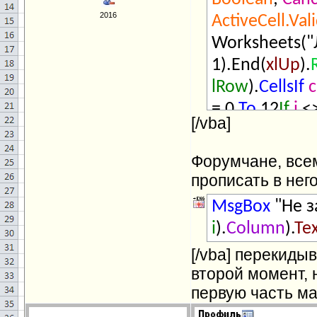
2016
ActiveCell.Va
Worksheets("
1).End(
xlUp
).
lRow
).
CellsIf
c
= 0
To
12
If
i
<
[/vba]
"Реестр сред
.Cells(10; cl.O
Форумчане, всем
vbCritical
+
vb
прописать в него
IfNextEnd
Wi
MsgBox
"Не за
.Cells(.
Rows.C
i
).
Column
).
Te
.Range("C832
[/vba] перекиды
"*Резерв*"
T
второй момент, 
Empty
ThenM
первую часть ма
'" & .Cells(10;