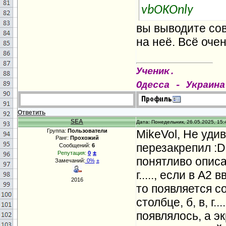
vbOKOnly
вы выводите сов
на неё. Всё оче
Ученик.
Одесса - Украина
Ответить
SEA
Дата: Понедельник, 26.05.2025, 15:
Группа:
Пользователи
MikeVol, Не уди
Ранг:
Прохожий
перезакрепил :D
Сообщений:
6
±
Репутация:
0
понятливо описат
Замечаний:
0%
±
г....., если в А
2016
то появляется с
столбце, б, в, г
появлялось, а э