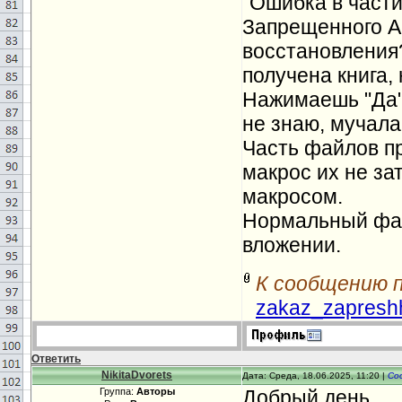
"Ошибка в части
Запрещенного А
восстановления?
получена книга,
Нажимаешь "Да" 
не знаю, мучала
Часть файлов пр
макрос их не за
макросом.
Нормальный фай
вложении.
К сообщению 
zakaz_zapresh
Ответить
NikitaDvorets
Дата: Среда, 18.06.2025, 11:20 |
Со
Группа:
Авторы
Добрый день.