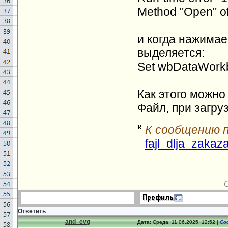
Method "Open" of
wbDataWorkbo
wbDataWorkbo
и когда нажимае
&
IngLastRow
выделяется:
wbCentralWor
Set wbDataWorkb
wbCentralWor
&
IngLastRow
Как этого можно
(
xlPasteAll
)
wb
Файл, при загру
IngCounterM
К сообщению 
Тrue
Else
:
Msg
fajl_dlja_zaka
Ответить
and_evg
Дата: Среда, 11.06.2025, 12:52 |
Со