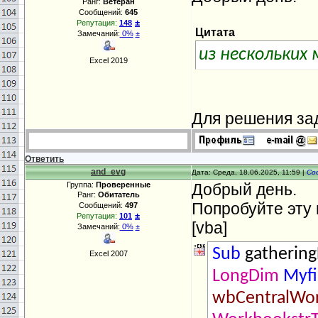
Ранг:
Ветеран
Сообщений:
645
±
Репутация:
148
Цитата
Замечаний:
0%
±
из нескольких 
Excel 2019
Для решения зад
Ответить
and_evg
Дата: Среда, 18.06.2025, 11:59 |
Со
Группа:
Проверенные
Добрый день.
Ранг:
Обитатель
Попробуйте эту
Сообщений:
497
±
Репутация:
101
[vba]
Замечаний:
0%
±
Sub
gathering
Excel 2007
LongDim
Myf
wbCentralWo