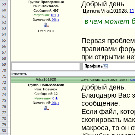
Группа:
Проверенные
Добрый день.
Ранг:
Обитатель
Цитата
Vika101928,
11
Сообщений:
497
±
Репутация:
101
Замечаний:
0%
±
в чем может 
Excel 2007
Первая проблема
правилами форум
при открытии не
Ответить
Vika101928
Дата: Среда, 11.06.2025, 14:44 |
Со
Группа:
Пользователи
Добрый день.
Ранг:
Новичок
Благодарю Вас 
Сообщений:
12
±
Репутация:
0
сообщение.
Замечаний:
0%
±
Если файл, кото
скопировать мак
макроса, то он 