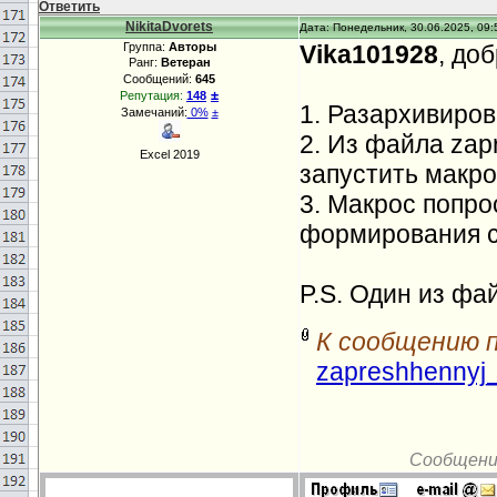
Ответить
NikitaDvorets
Дата: Понедельник, 30.06.2025, 09:
Группа:
Авторы
Vika101928
, до
Ранг:
Ветеран
Сообщений:
645
±
Репутация:
148
1. Разархивиров
Замечаний:
0%
±
2. Из файла zap
Excel 2019
запустить макро
3. Макрос попр
формирования с
P.S. Один из фа
К сообщению 
zapreshhennyj
Сообщени