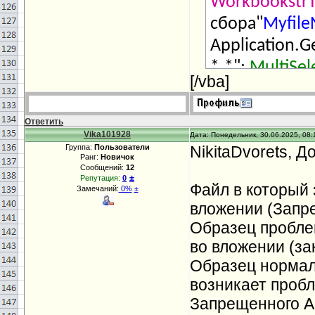
WorkbookstrT
сбора"
Myfil
Application.
*.*";
MultiSel
[/vba]
wbCentralWo
Тrue
ThenAppl
Ответить
False
Applicati
Vika101928
Дата: Понедельник, 30.06.2025, 08:
Группа:
Пользователи
NikitaDvorets, Д
LBound(
Myfi
Ранг:
Новичок
Сообщений:
12
wbDataWork
±
Репутация:
0
Файл в который
Замечаний:
0%
±
Workbooks.O
вложении (Запр
corruptload
:=
Образец пробле
wbDataWorkbo
во вложении (за
wbDataWorkbo
Образец нормаль
возникает пробл
&
IngLastRow
Запрещенного Ас
wbCentralWor