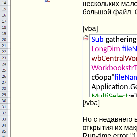
нескольких мале
большой файл. 
[vba]
Sub
gathering
LongDim
file
wbCentralWo
WorkbookstrT
сбора"
fileNa
Application.
MultiSelect
:=
[/vba]
wbCentralWo
Тrue
ThenAppl
Но с недавнего 
LBound(
fileN
открытия их мак
= Workbooks.
Run-time error "1