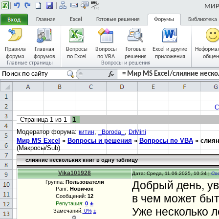
МИР 
Главная
Excel
Готовые решения
Форумы
Библиотека
Правила
Главная
Вопросы
Вопросы
Готовые
Excel и другие
Неформа
форума
форумов
по Excel
по VBA
решения
приложения
общен
Главные страницы
Вопросы и решения
= Мир MS Excel/слияние нескол
С
Страница
1
из
1
1
Модератор форума:
,
,
китин
_Boroda_
DrMini
Мир MS Excel
»
Вопросы и решения
»
Вопросы по VBA
»
слиян
(Макросы/Sub)
слияние нескольких книг в одну таблицу
Vika101928
Дата: Среда, 11.06.2025, 10:34 |
Со
Группа:
Пользователи
Добрый день, у
Ранг:
Новичок
в чем может быт
Сообщений:
12
±
Репутация:
0
Уже несколько л
Замечаний:
0%
±