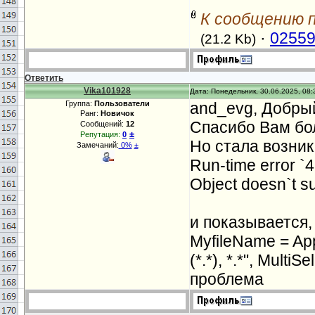
wbCentralWor
К сообщению 
&
IngLastRow
·
02559
(21.2 Kb)
(
xlPasteAll
)
wb
IngCounterM
Ответить
Vika101928
Дата: Понедельник, 30.06.2025, 08:
Тrue
Applicat
Группа:
Пользователи
and_evg, Добры
Ранг:
Новичок
не выбраны!
Спасибо Вам бо
Сообщений:
12
±
Репутация:
0
Но стала возник
Замечаний:
0%
±
Run-time error `4
Object doesn`t su
и показывается, 
MyfileName = Appl
(*.*), *.*", MultiS
проблема