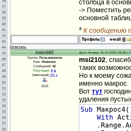
столбца в основ
-> Поместить ре
основной табли
К сообщению 
Ответить
AndreiSMT
Дата: Четверг, 31.07.2025, 06:30 |
С
Группа:
Пользователи
msi2102
, спаси
Ранг:
Новичок
таких возможнос
Сообщений:
42
±
Репутация:
0
Но к моему сожа
Замечаний:
0%
±
именно макрос.
2019
Вот
тут
господин
удаления пустых
Sub
Макрос4(
With
Acti
.Range.Aut