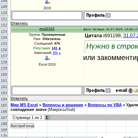
2019
Ответить
msi2102
Дата: Четверг, 31.07.2025, 13:26 |
С
Группа:
Проверенные
Цитата
i691198,
31.07.
Ранг:
Обитатель
Сообщений:
474
Нужно в строке
±
Репутация:
141
Замечаний:
0%
±
или закомментиру
Excel 2019
Ответить
Мир MS Excel
»
Вопросы и решения
»
Вопросы по VBA
»
Удали
совпадения значе
(Макросы/Sub)
Страница
1
из
1
1