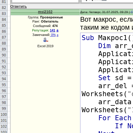
Ответить
msi2102
Дата: Четверг, 31.07.2025, 09:29 |
С
Группа:
Проверенные
Вот макрос, если
Ранг:
Обитатель
таким же кодом 
Сообщений:
474
±
Репутация:
141
Замечаний:
0%
±
Sub
Макрос1(
Dim
arr_
Excel 2019
Applicatio
Application
Applicatio
Set
sd 
arr_del 
Worksheets(
"
arr_data
Worksheets(
"
For Each
If
N