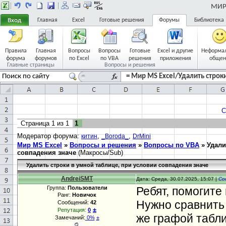
МИР 
Главная
Excel
Готовые решения
Форумы
Библиотека
Правила
Главная
Вопросы
Вопросы
Готовые
Excel и другие
Неформа
форума
форумов
по Excel
по VBA
решения
приложения
общен
Главные страницы
Вопросы и решения
= Мир MS Excel/Удалить строки
С
Страница
1
из
1
1
Модератор форума:
,
,
китин
_Boroda_
DrMini
Мир MS Excel
»
Вопросы и решения
»
Вопросы по VBA
»
Удали
совпадения значе
(Макросы/Sub)
Удалить строки в умной таблице, при условии совпадения значе
AndreiSMT
Дата: Среда, 30.07.2025, 15:07 |
Со
Группа:
Пользователи
Ребят, помогите
Ранг:
Новичок
Нужно сравнить 
Сообщений:
42
±
Репутация:
0
же графой табли
Замечаний:
0%
±