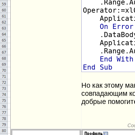
.Range.Aut
Operator:=xl
Applicatio
On
Error
.DataBodyRa
Applicatio
.Range.Aut
End
With
End
Sub
Но как этому ма
совпадающим ко
добрые помогит
Со