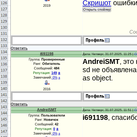
Скришот
ошибки
2019
Со
Ответить
i691198
Дата: Четверг, 31.07.2025, 11:25 |
С
Группа:
Проверенные
AndreiSMT
, это
Ранг:
Обитатель
sd не объявлена
Сообщений:
484
±
Репутация:
149
as object.
Замечаний:
0%
±
2016
Ответить
AndreiSMT
Дата: Четверг, 31.07.2025, 11:51 |
С
Группа:
Пользователи
i691198
, спасиб
Ранг:
Новичок
Сообщений:
42
±
Репутация:
0
Замечаний:
0%
±