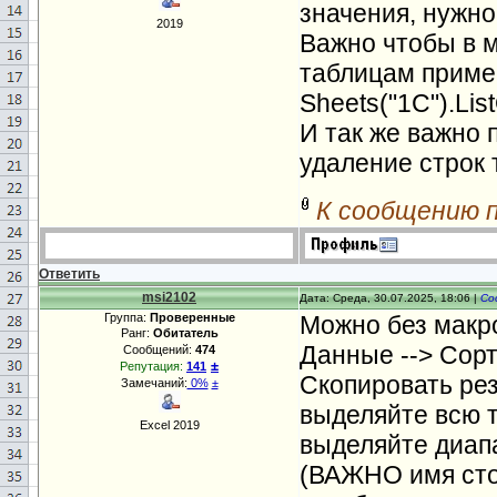
значения, нужно
2019
Важно чтобы в 
таблицам приме
Sheets("1С").Lis
И так же важно 
удаление строк 
К сообщению 
Ответить
msi2102
Дата: Среда, 30.07.2025, 18:06 |
Со
Группа:
Проверенные
Можно без макр
Ранг:
Обитатель
Данные --> Сорт
Сообщений:
474
±
Репутация:
141
Скопировать рез
Замечаний:
0%
±
выделяйте всю т
Excel 2019
выделяйте диапа
(ВАЖНО имя сто