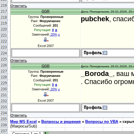
Ответить
GGR
Дата: Понедельник, 26.01.2026, 20:
Группа:
Проверенные
pubchek
, спаси
Ранг:
Форумчанин
Сообщений:
201
±
Репутация:
0
Замечаний:
20%
±
Excel 2007
Ответить
GGR
Дата: Понедельник, 26.01.2026, 20:
Группа:
Проверенные
_Boroda_
, ваш 
Ранг:
Форумчанин
. Спасибо огром
Сообщений:
201
±
Репутация:
0
Замечаний:
20%
±
Excel 2007
Ответить
Мир MS Excel
»
Вопросы и решения
»
Вопросы по VBA
»
скрыт
(Макросы/Sub)
Страница
1
из
1
1