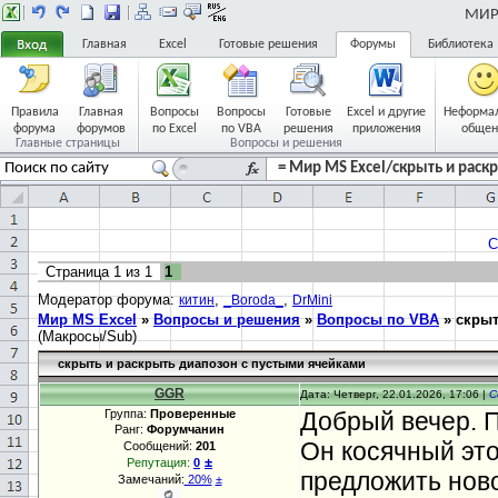
МИР 
Главная
Excel
Готовые решения
Форумы
Библиотека
Правила
Главная
Вопросы
Вопросы
Готовые
Excel и другие
Неформа
форума
форумов
по Excel
по VBA
решения
приложения
общен
Главные страницы
Вопросы и решения
= Мир MS Excel/скрыть и раск
С
Страница
1
из
1
1
Модератор форума:
,
,
китин
_Boroda_
DrMini
Мир MS Excel
»
Вопросы и решения
»
Вопросы по VBA
»
скрыт
(Макросы/Sub)
скрыть и раскрыть диапозон с пустыми ячейками
GGR
Дата: Четверг, 22.01.2026, 17:06 |
С
Группа:
Проверенные
Добрый вечер. П
Ранг:
Форумчанин
Он косячный это
Сообщений:
201
±
Репутация:
0
предложить нов
Замечаний:
20%
±