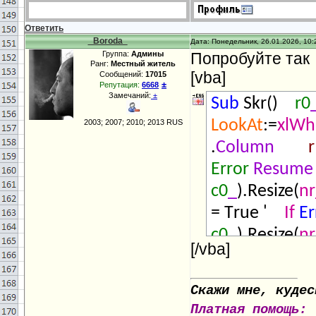
Ответить
_Boroda_
Дата: Понедельник, 26.01.2026, 10:
Группа:
Админы
Попробуйте так
Ранг:
Местный житель
[vba]
Сообщений:
17015
±
Репутация:
6668
Замечаний:
±
Sub
Skr()
r0
LookAt
:=
xlWh
2003; 2007; 2010; 2013 RUS
.
Column
r
Error
Resume
c0
_
).Resize(
nr
= Тrue '
If
Er
c0
_
).Resize(
nr
[/vba]
0
And
ar_(
i
; 1
For
End
Скажи мне, кудес
nr_
-
nrSkr_
;
Платная помощь: