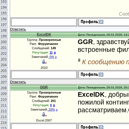
Соо
Ответить
ExcelDK
Дата: Понедельник, 26.01.2026, 14:
Группа:
Проверенные
GGR
, здравству
Ранг:
Форумчанин
встроенные фи
Сообщений:
149
±
Репутация:
11
Замечаний:
0%
±
К сообщению 
2010
Ответить
GGR
Дата: Понедельник, 26.01.2026, 20:
Группа:
Проверенные
ExcelDK
, добры
Ранг:
Форумчанин
пожилой континг
Сообщений:
201
±
Репутация:
0
рассматриваем.
Замечаний:
20%
±
Excel 2007