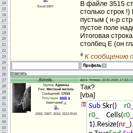
В файле 3515 ст
Excel 2007
столько строк !
пустым ( н-р стр
пустое поле над
Итоговая строка
столбец E (он г
К сообщению 
Ответить
_Boroda_
Дата: Четверг, 22.01.2026, 17:32 |
С
Группа:
Админы
Так?
Ранг:
Местный житель
[vba]
Сообщений:
17015
±
Репутация:
6668
Замечаний:
±
Sub
Skr()
r0
r0
_
Cells(
r0
2003; 2007; 2010; 2013 RUS
1).Resize(
nr_
)