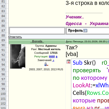
3-я строка в ко
Ученик.
Одесса - Украина
Ответить
_Boroda_
Дата: Пятница, 23.01.2026, 09:35 |
Группа:
Админы
Так?
Ранг:
Местный житель
[vba]
Сообщений:
17015
±
Репутация:
6668
Замечаний:
±
Sub
Skr()
r0
проверять
'
2003; 2007; 2010; 2013 RUS
по
которому
LookAt
:=
xlWh
Cells(
Rows.Co
которые
про
вниз
на
nr_
и