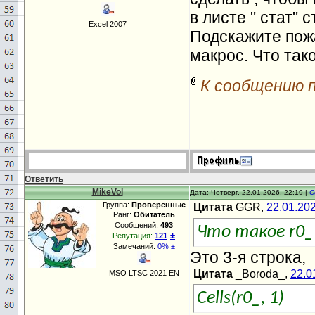
в листе " стат" 
Excel 2007
Подскажите пожа
макрос. Что тако
К сообщению 
Ответить
MikeVol
Дата: Четверг, 22.01.2026, 22:19 |
С
Группа:
Проверенные
Цитата
GGR,
22.01.20
Ранг:
Обитатель
Сообщений:
493
Что такое r0_ 
±
Репутация:
121
Замечаний:
0%
±
Это 3-я строка,
Цитата
_Boroda_,
22.0
MSO LTSC 2021 EN
Cells(r0_, 1)