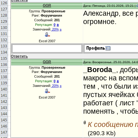
Ответить
GGR
Дата: Пятница, 23.01.2026, 15:21 |
Группа:
Проверенные
Александр, все 
Ранг:
Форумчанин
огромное.
Сообщений:
201
±
Репутация:
0
Замечаний:
20%
±
Excel 2007
Ответить
GGR
Дата: Воскресенье, 25.01.2026, 14:
Группа:
Проверенные
_Boroda_
, добр
Ранг:
Форумчанин
макрос на вспом
Сообщений:
201
±
Репутация:
0
тем , что были и
Замечаний:
20%
±
пустых ячейках 0
Excel 2007
работает ( лист
поменять , чтоб
К сообщению 
(290.3 Kb)