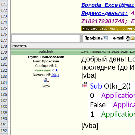
Тrue
End
Boroda_Excel@mai
Otkr()
r0
_
=
Яндекс-деньги:
4
LookAt
:=
xlWh
Z102172301748; E
.
Column
r
r0
_
Applica
Ответить
= 3 Cells(
r0
_
pubchek
Дата: Понедельник, 26.01.2026, 11:
Группа:
Пользователи
Добрый день! Ес
False
Applic
Ранг:
Прохожий
последние (до И
Сообщений:
1
1
Applicati
±
Репутация:
0
[vba]
Замечаний:
0%
±
Sub
Otkr_2(
2024
0
Applicatio
False
Applic
1
Applicati
[/vba]