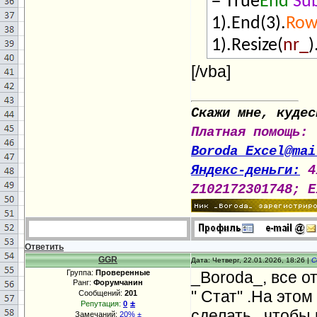
= Тrue
End
Su
1).End(3).
Ro
1).Resize(
nr_
)
[/vba]
Скажи мне, кудес
Платная помощь:
Boroda_Excel@mai
Яндекс-деньги:
4
Z102172301748; E
Ответить
GGR
Дата: Четверг, 22.01.2026, 18:26 |
С
Группа:
Проверенные
_Boroda_, все о
Ранг:
Форумчанин
" Стат" .На это
Сообщений:
201
±
Репутация:
0
сделать , чтобы
Замечаний:
20%
±