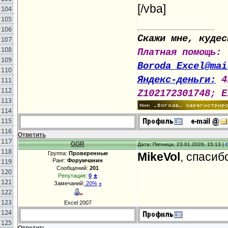
[/vba]
c0
_
).Resize(
nr
= Тrue '
End
S
Скажи мне, кудес
Cells.Find(
Wh
Платная помощь:
MatchCase
:=Т
Boroda_Excel@mai
c0
_
).End(3).
R
Яндекс-деньги:
4
c0
_
).Resize(
nr
Z102172301748; E
= False
End
Su
Ответить
GGR
Дата: Пятница, 23.01.2026, 15:13 |
Группа:
Проверенные
MikeVol
, спасиб
Ранг:
Форумчанин
Сообщений:
201
±
Репутация:
0
Замечаний:
20%
±
Excel 2007