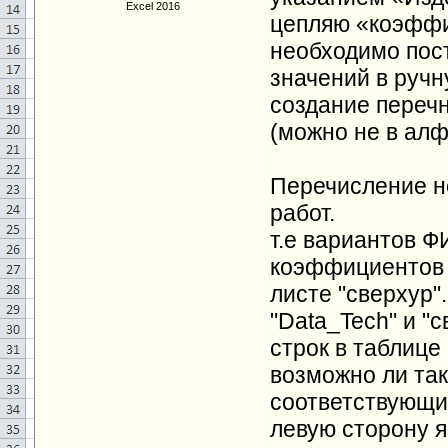
Excel 2016
цепляю «коэффи
необходимо пост
значений в ручн
создание перечн
(можно не в ал
Перечисление н
работ.
т.е вариантов Ф
коэффициентов и
листе "сверхур"
"Data_Tech" и "с
строк в таблице
возможно ли так
соответствующие
левую сторону я