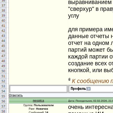
выравниванием п
"сверхур" в пра
углу
для примера име
данные отчеты 
отчет на одном 
партий может бы
каждой партии о
создание всех о
кнопкой, или в
К сообщению 
Ответить
nespica
Дата: Понедельник, 02.02.2026, 21:
Группа:
Пользователи
очень интересна
Ранг:
Новичок
Сообщений:
14