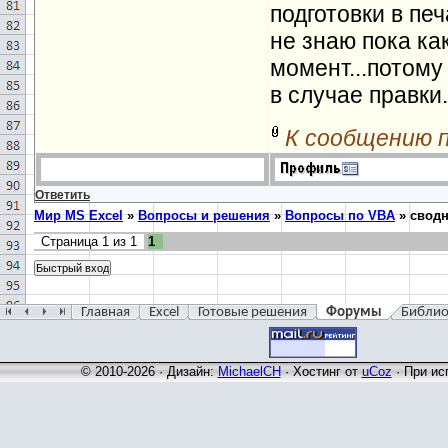
подготовки в пе
не знаю пока ка
момент...потому
в случае правки.
К сообщению 
Ответить
Мир MS Excel
»
Вопросы и решения
»
Вопросы по VBA
»
сводн
Страница
1
из
1
1
Главная
Excel
Готовые решения
Форумы
Библио
© 2010-2026 · Дизайн:
MichaelCH
·
Хостинг от
uCoz
· При ис