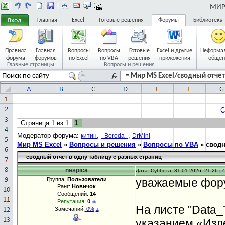
МИР 
Главная
Excel
Готовые решения
Форумы
Библиотека
Правила
Главная
Вопросы
Вопросы
Готовые
Excel и другие
Неформа
форума
форумов
по Excel
по VBA
решения
приложения
общен
Главные страницы
Вопросы и решения
= Мир MS Excel/сводный отчет 
С
Страница
1
из
1
1
Модератор форума:
,
,
китин
_Boroda_
DrMini
Мир MS Excel
»
Вопросы и решения
»
Вопросы по VBA
»
сводн
сводный отчет в одну таблицу с разных страниц
nespica
Дата: Суббота, 31.01.2026, 21:26 |
Группа:
Пользователи
уважаемые фору
Ранг:
Новичок
Сообщений:
14
±
Репутация:
0
На листе "Data_
Замечаний:
0%
±
указанием «Изд