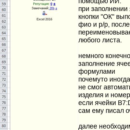
помощью ИИ.
±
Репутация:
0
при заполнении 
Замечаний:
0%
±
кнопки "ОК" вып
Excel 2016
фио и р/р, посл
переименовывает
любого листа.
немного конечно
заполнение ячее
формулами
почемуто иногда
не смог автомат
изделия и номер
если ячейки B7:
сам ему писал о
далее необходим