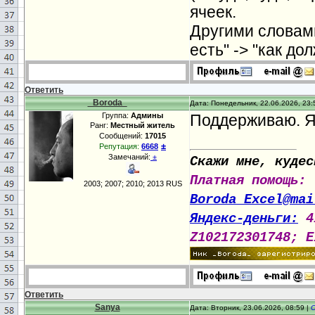
ячеек.
Другими словами
есть" -> "как до
Ответить
_Boroda_
Дата: Понедельник, 22.06.2026, 23:
Группа:
Админы
Поддерживаю. Я 
Ранг:
Местный житель
Сообщений:
17015
±
Репутация:
6668
Замечаний:
±
Скажи мне, кудес
Платная помощь:
2003; 2007; 2010; 2013 RUS
Boroda_Excel@mai
Яндекс-деньги:
4
Z102172301748; E
Ответить
Sanya
Дата: Вторник, 23.06.2026, 08:59 |