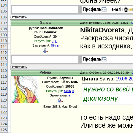
фона ячеек?
Ответить
Sanya
Дата: Вторник, 23.06.2026, 13:31 |
Группа:
Пользователи
NikitaDvorets
, 
Ранг:
Новичок
Раскраска чисел
Сообщений:
30
±
Репутация:
0
как в исходнике
Замечаний:
0%
±
Ответить
Pelena
Дата: Суббота, 27.06.2026, 10:39 |
Группа:
Админы
Цитата
Sanya,
19.06.2
Ранг:
Местный житель
Сообщений:
19635
нужно со всей 
±
Репутация:
4705
Замечаний:
±
диапазону
Excel 365 & Mac Excel
то есть надо сд
Или всё же мож