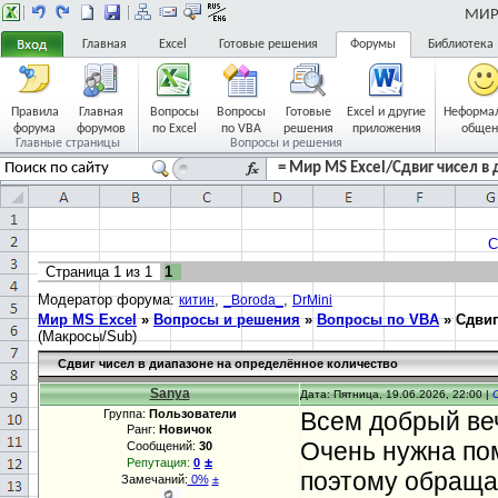
МИР 
Главная
Excel
Готовые решения
Форумы
Библиотека
Правила
Главная
Вопросы
Вопросы
Готовые
Excel и другие
Неформа
форума
форумов
по Excel
по VBA
решения
приложения
общен
Главные страницы
Вопросы и решения
= Мир MS Excel/Сдвиг чисел в
С
Страница
1
из
1
1
Модератор форума:
,
,
китин
_Boroda_
DrMini
Мир MS Excel
»
Вопросы и решения
»
Вопросы по VBA
»
Сдвиг
(Макросы/Sub)
Сдвиг чисел в диапазоне на определённое количество
Sanya
Дата: Пятница, 19.06.2026, 22:00 |
Группа:
Пользователи
Всем добрый веч
Ранг:
Новичок
Очень нужна пом
Сообщений:
30
±
Репутация:
0
поэтому обращаюс
Замечаний:
0%
±