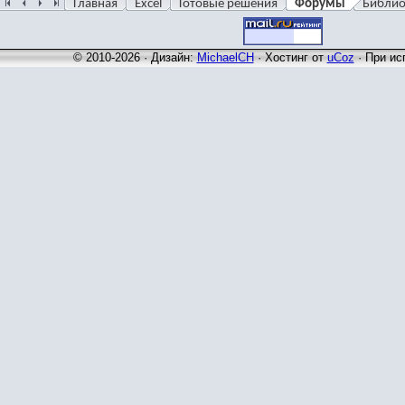
Главная
Excel
Готовые решения
Форумы
Библио
© 2010-2026 · Дизайн:
MichaelCH
·
Хостинг от
uCoz
· При ис