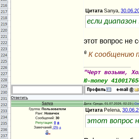
Цитата
Sanya,
30.06.2
если диапазон
этот вопрос не 
К сообщению 
"Черт возьми, Хо
Ю-money 41001765
Ответить
Sanya
Дата: Среда, 01.07.2026, 02:23 |
Со
Группа:
Пользователи
Цитата
Pelena,
30.06.
Ранг:
Новичок
Сообщений:
30
этот вопрос н
±
Репутация:
0
Замечаний:
0%
±