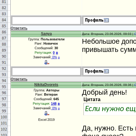
Ответить
Sanya
Дата: Вторник, 23.06.2026, 09:03 |
Группа:
Пользователи
Небольшое допо
Ранг:
Новичок
привышать сумм
Сообщений:
30
±
Репутация:
0
Замечаний:
0%
±
Ответить
NikitaDvorets
Дата: Вторник, 23.06.2026, 09:36 |
Группа:
Авторы
Добрый день!
Ранг:
Ветеран
Цитата
Сообщений:
645
±
Репутация:
148
Если нужно ещ
Замечаний:
0%
±
Excel 2019
Да, нужно. Есть