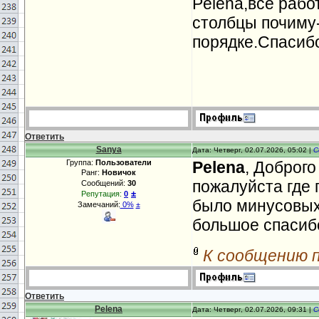
Pelena,всё рабо
столбцы почиму-
порядке.Спасиб
Ответить
Sanya
Дата: Четверг, 02.07.2026, 05:02 |
С
Группа:
Пользователи
Pelena
, Доброго
Ранг:
Новичок
пожалуйста где 
Сообщений:
30
±
Репутация:
0
было минусовых
Замечаний:
0%
±
большое спасиб
К сообщению 
Ответить
Pelena
Дата: Четверг, 02.07.2026, 09:31 |
С