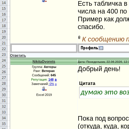
Есть табличка в
числа на 400 по
Пример как дол
спасибо.
К сообщению 
Ответить
NikitaDvorets
Дата: Понедельник, 22.06.2026, 12:
Группа:
Авторы
Добрый день!
Ранг:
Ветеран
Сообщений:
645
±
Репутация:
148
Цитата
Замечаний:
0%
±
думаю это во
Excel 2019
Пока под вопрос
(откуда, куда, 