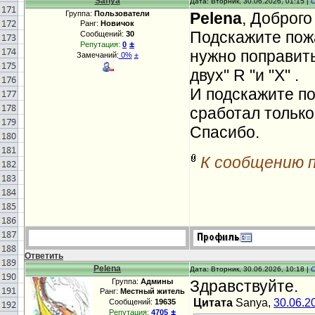
Sanya
Дата: Вторник, 30.06.2026, 01:15 |
Группа:
Пользователи
Pelena
, Доброго
Ранг:
Новичок
Подскажите пожа
Сообщений:
30
±
Репутация:
0
нужно поправить
Замечаний:
0%
±
двух" R "и "Х" .
И подскажите по
сработал только
Спасибо.
К сообщению 
Ответить
Pelena
Дата: Вторник, 30.06.2026, 10:18 |
Группа:
Админы
Здравствуйте.
Ранг:
Местный житель
Цитата
Sanya,
30.06.2
Сообщений:
19635
±
Репутация:
4705