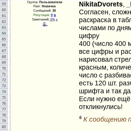
Группа:
Пользователи
NikitaDvorets
,
_
Ранг:
Новичок
Согласен, слож
Сообщений:
30
±
Репутация:
0
раскраска в таб
Замечаний:
0%
±
числами по дня
цифру
400 (число 400 
все цифры и рас
нарисовал стрел
красным, количе
число с разбива
есть 120 шт. раз
шрифта и так да
Если нужно ещё 
откликнулись!
К сообщению 