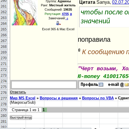
Группа:
Админы
Цитата
Sanya,
02.07.2
Ранг:
Местный житель
Сообщений:
19635
чтобы после о
±
Репутация:
4705
Замечаний:
±
значений
Excel 365 & Mac Excel
поправила
К сообщению 
"Черт возьми, Хо
Ю-money 41001765
Ответить
Мир MS Excel
»
Вопросы и решения
»
Вопросы по VBA
»
Сдвиг
(Макросы/Sub)
Страница
1
из
1
1