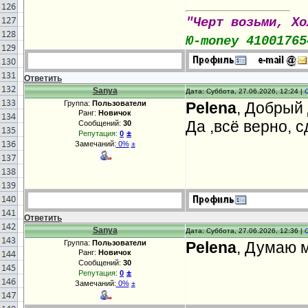
"Черт возьми, Хо
Ю-money 41001765
Ответить
Sanya
Дата: Суббота, 27.06.2026, 12:24 |
Группа:
Пользователи
Pelena
, Добрый 
Ранг:
Новичок
Да ,всё верно, 
Сообщений:
30
±
Репутация:
0
Замечаний:
0%
±
Ответить
Sanya
Дата: Суббота, 27.06.2026, 12:36 |
Группа:
Пользователи
Pelena
, Думаю 
Ранг:
Новичок
Сообщений:
30
±
Репутация:
0
Замечаний:
0%
±