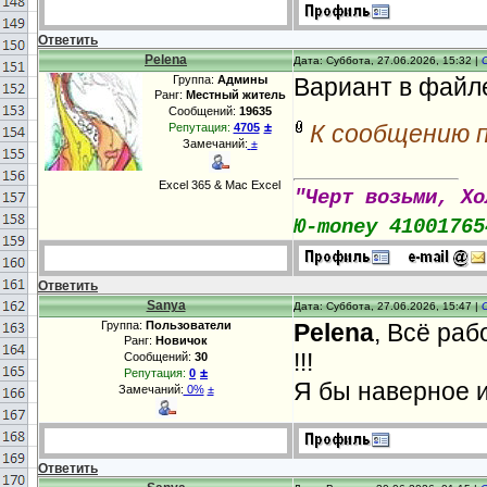
Ответить
Pelena
Дата: Суббота, 27.06.2026, 15:32 |
Группа:
Админы
Вариант в файл
Ранг:
Местный житель
Сообщений:
19635
±
К сообщению 
Репутация:
4705
Замечаний:
±
Excel 365 & Mac Excel
"Черт возьми, Хо
Ю-money 41001765
Ответить
Sanya
Дата: Суббота, 27.06.2026, 15:47 |
Группа:
Пользователи
Pelena
, Всё раб
Ранг:
Новичок
!!!
Сообщений:
30
±
Репутация:
0
Я бы наверное и
Замечаний:
0%
±
Ответить