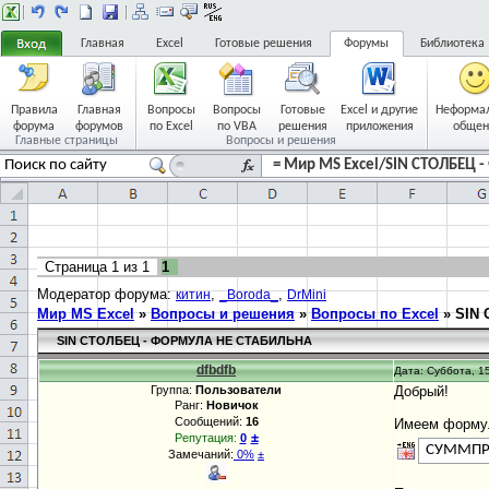
Главная
Excel
Готовые решения
Форумы
Библиотека
Правила
Главная
Вопросы
Вопросы
Готовые
Excel и другие
Неформа
форума
форумов
по Excel
по VBA
решения
приложения
общен
Главные страницы
Вопросы и решения
= Мир MS Excel/SIN СТОЛБЕЦ 
Страница
1
из
1
1
Модератор форума:
,
,
китин
_Boroda_
DrMini
Мир MS Excel
»
Вопросы и решения
»
Вопросы по Excel
»
SIN
SIN СТОЛБЕЦ - ФОРМУЛА НЕ СТАБИЛЬНА
dfbdfb
Дата: Суббота, 15
Группа:
Пользователи
Добрый!
Ранг:
Новичок
Сообщений:
16
Имеем форму
±
Репутация:
0
СУММПР
Замечаний:
0%
±