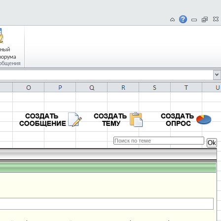
чный
форума
общения