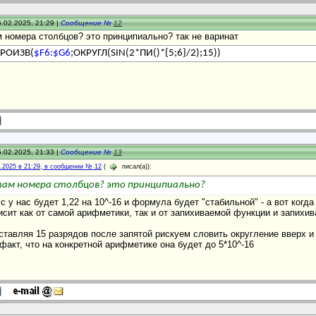
.02.2025, 21:29 |
Сообщение №
12
м номера столбцов? это принципиально? так не варинат
РОИЗВ(
$F6:$G6
;ОКРУГЛ(SIN(2*ПИ()*{5;6}/2);15))
.02.2025, 21:33 |
Сообщение №
13
2.2025 в 21:29, в сообщении № 12
(
писал(а)):
 там номера столбцов? это принципиально?
ус у нас будет 1,22 на 10^-16 и формула будет "стабильной" - а вот ког
исит как от самой арифметики, так и от запихиваемой функции и запихива
ставляя 15 разрядов после запятой рискуем словить округление вверх 
е факт, что на конкретной арифметике она будет до 5*10^-16