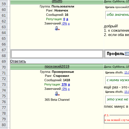
dfbdfb
Дата: Суббота, 15
Группа:
Пользователи
Цитата
прохожий2
Ранг:
Новичок
оба значен
Сообщений:
16
±
Репутация:
0
Замечаний:
0%
±
добрый!
1. к сожалени
2. если оба в
Ответить
прохожий2019
Дата: Суббота, 15
Группа:
Проверенные
Цитата
dfbdfb,
15.
Ранг:
Старожил
с ними нуж
Сообщений:
1418
±
Репутация:
376
ещё раз - это
Замечаний:
0%
±
Цитата
dfbdfb,
15.
это уже не
365 Beta Channel
плюс минус в 
P.S.
и на всякий случ