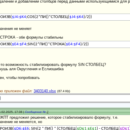
удалении и добавлении столбцов перед данными использующимися для ра
ОИЗВ(
$J4:$K4
;COS(2*ПИ()*СТОЛБЕЦ(
$J4:$K4
)/2))
начения не меняет
СТРОКА - обе формулы стабильны
ОИЗВ(
$E4:$F4
;SIN(2*ПИ()*СТРОКА(
$E4:$F4
)/2))
я-то возможность стабилизировать формулу SIN СТОЛБЕЦ?
чушь аля Округления и Еслиошибка
ен, чтобы попробовать
ю приложен файл:
3403140.xlsx
(87.4 Kb)
.02.2025, 17:38 |
Сообщение №
2
ЖПТ предложил решение, которое стабилизировало формулу, т.е.
начение не меняется, но
РОИЗВ(
$D6:$E6
; SIN(2 * ПИ() * (СТОЛБЕЦ(
$D$1:$E$1
) - СТОЛБЕЦ(
$D$1