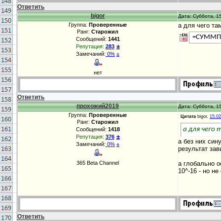
Ответить
bigor
Дата: Суббота, 15
Группа:
Проверенные
а для чего та
Ранг:
Старожил
=СУММП
Сообщений:
1441
±
Репутация:
283
Замечаний:
0%
±
нет
Ответить
прохожий2019
Дата: Суббота, 15
Группа:
Проверенные
Цитата
bigor,
15.0
Ранг:
Старожил
а для чего
Сообщений:
1418
±
Репутация:
376
а без них син
Замечаний:
0%
±
результат зав
365 Beta Channel
а глобально о
10^-16 - но н
Ответить