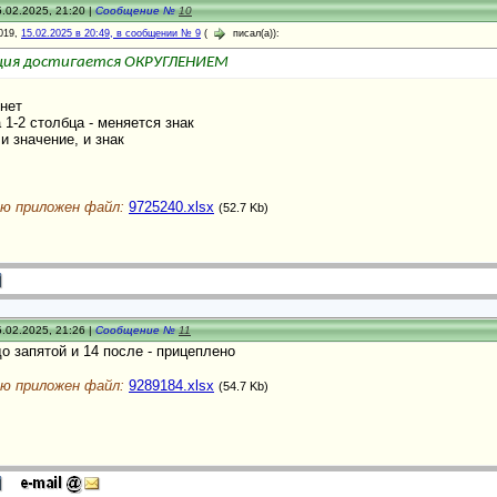
.02.2025, 21:20 |
Сообщение №
10
019,
15.02.2025 в 20:49, в сообщении № 9
(
писал(а)):
ция достигается ОКРУГЛЕНИЕМ
нет
а 1-2 столбца - меняется знак
и значение, и знак
ю приложен файл:
9725240.xlsx
(52.7 Kb)
.02.2025, 21:26 |
Сообщение №
11
 до запятой и 14 после - прицеплено
ю приложен файл:
9289184.xlsx
(54.7 Kb)