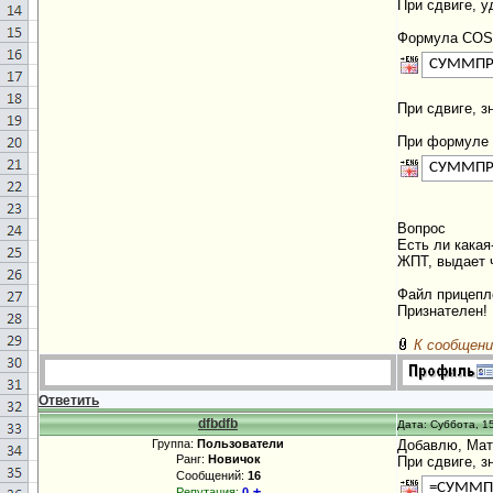
При сдвиге, 
Формула COS
СУММПР
При сдвиге, з
При формуле 
СУММПР
Вопрос
Есть ли кака
ЖПТ, выдает 
Файл прицепл
Признателен!
К сообщени
Ответить
dfbdfb
Дата: Суббота, 15
Группа:
Пользователи
Добавлю, Мат
Ранг:
Новичок
При сдвиге, з
Сообщений:
16
=СУММП
±
Репутация:
0