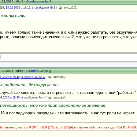
.02.2025, 18:40 |
Сообщение №
4
019,
15.02.2025 в 18:12, в сообщении № 3
(
писал(а)):
ия раны нулю
ю, имеем только такие значения и с ними нужно работать, без округлени
ерные, почему происходит смена знака?, это уже не погрешность, это у
.02.2025, 18:45 |
Сообщение №
5
02.2025 в 18:40, в сообщении № 4
(
писал(а)):
но работать, без округления
 случайные хвосты, просто погрешность - странная идея с ней "работать"
02.2025 в 18:40, в сообщении № 4
(
писал(а)):
 погрешность, это уже притовоположное значение
16 и последующих разрядах - это погрешность, знак тут роли не играет
ай напомню, что sin 0 (0*pi) 180 (1*pi) 360 (2*pi) и в целом любого угла вида k*pi В