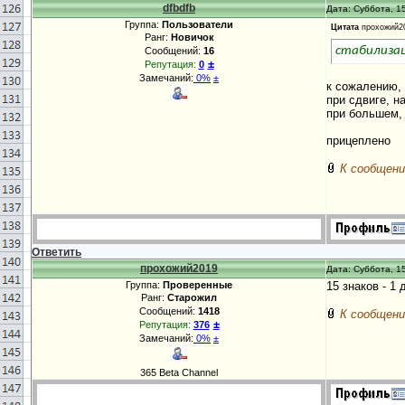
dfbdfb
Дата: Суббота, 15
Группа:
Пользователи
Цитата
прохожий2
Ранг:
Новичок
стабилиза
Сообщений:
16
±
Репутация:
0
Замечаний:
0%
±
к сожалению, 
при сдвиге, н
при большем, 
прицеплено
К сообщени
Ответить
прохожий2019
Дата: Суббота, 15
Группа:
Проверенные
15 знаков - 1
Ранг:
Старожил
Сообщений:
1418
К сообщени
±
Репутация:
376
Замечаний:
0%
±
365 Beta Channel