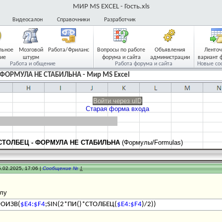
МИР MS EXCEL - Гость.xls
Видеосалон
Справочники
Разработчик
льное
Мозговой
Работа/Фриланс
Вопросы по работе
Объявления
Ленто
ие
штурм
форума и сайта
администрации
вариант 
Работа и общение
Работа форума и сайта
Новые со
- ФОРМУЛА НЕ СТАБИЛЬНА - Мир MS Excel
Войти через uID
Старая форма входа
 СТОЛБЕЦ - ФОРМУЛА НЕ СТАБИЛЬНА
(Формулы/Formulas)
.02.2025, 17:06 |
Сообщение №
1
лу
ОИЗВ(
$E4:$F4
;SIN(2*ПИ()*СТОЛБЕЦ(
$E4:$F4
)/2))