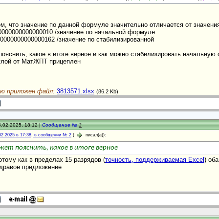
м, что значение по данной формуле значительно отличается от значени
00000000000000010 /значение по начальной формуле
000000000000000162 /значение по стабилизированной
пояснить, какое в итоге верное и как можно стабилизировать начальную
лой от МатЖПТ прицеплен
ю приложен файл:
3813571.xlsx
(86.2 Kb)
.02.2025, 18:12 |
Сообщение №
3
02.2025 в 17:38, в сообщении № 2
(
писал(а)):
ет пояснить, какое в итоге верное
отому как в пределах 15 разрядов (
точность, поддерживаемая Excel
) об
здравое предложение