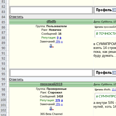
Ответить
dfbdfb
Дата: Суббота, 15
Группа:
Пользователи
Цитата
прохожий2
Ранг:
Новичок
В ТОЧНОСТ
Сообщений:
16
±
Репутация:
0
Замечаний:
0%
±
в СУММПРОИЗВ
взять 14 стро
пока, как реш
буду думать..
Ответить
прохожий2019
Дата: Суббота, 15
Группа:
Проверенные
Цитата
dfbdfb,
15.
Ранг:
Старожил
в СУММПРОИ
Сообщений:
1418
±
Репутация:
376
а внутри SIN 
Замечаний:
0%
±
нулей, хоть 1
365 Beta Channel