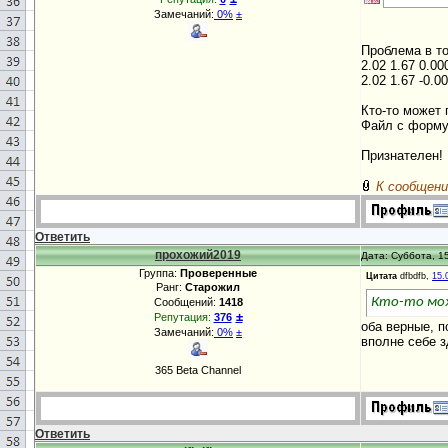
Замечаний:
0%
±
Проблема в то
2.02 1.67 0.0
2.02 1.67 -0.
Кто-то может 
Файл с форму
Признателен!
К сообщени
Ответить
прохожий2019
Дата: Суббота, 15
Группа:
Проверенные
Цитата
dfbdfb,
15.
Ранг:
Старожил
Кто-то мож
Сообщений:
1418
±
Репутация:
376
оба верные, п
Замечаний:
0%
±
вполне себе 
365 Beta Channel
Ответить