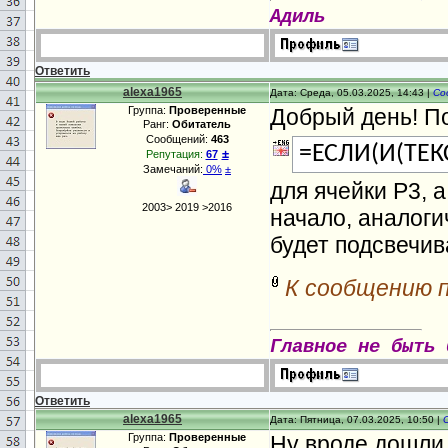
Адиль
Ответить
alexa1965
Дата: Среда, 05.03.2025, 14:43 |
Со
Группа:
Проверенные
Добрый день! П
Ранг:
Обитатель
Сообщений:
463
=ЕСЛИ(И(ТЕК
±
Репутация:
67
Замечаний:
0%
±
для ячейки Р3, 
2003> 2019 >2016
начало, аналоги
будет подсвечив
К сообщению 
Главное не быть 
Ответить
alexa1965
Дата: Пятница, 07.03.2025, 10:50 |
Группа:
Проверенные
Ну вроде дошли