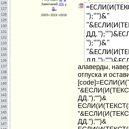
Замечаний:
0%
±
=ЕСЛИ(И(ТЕК
");"")&"
2003> 2019 >2016
"&ЕСЛИ(И(ТЕ
ДД.");"")&ЕС
");"")&"
"&ЕСЛИ(И(ТЕ
ДД.");"")&ЕС
алаверды, навер
")&"
отпуска и остав
"&ЕСЛИ(И(ТЕ
[code]=ЕСЛИ(И(
ДД.");"");"")
"&ЕСЛИ(И(ТЕКСТ
ДД.");"")&
ЕСЛИ(И(ТЕКСТ($
"&ЕСЛИ(И(ТЕКСТ
ДД.");"")&