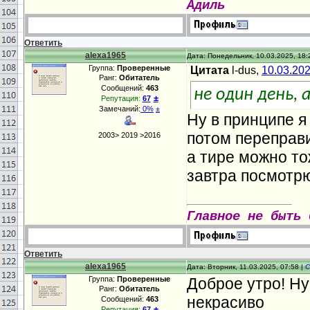
Адиль
Ответить
alexa1965
Дата: Понедельник, 10.03.2025, 18:
Группа:
Проверенные
Цитата
l-dus,
10.03.20
Ранг:
Обитатель
Сообщений:
463
не один день,
±
Репутация:
67
Замечаний:
0%
±
Ну в принципе я
потом переправи
2003> 2019 >2016
а тире можно то
завтра посмотр
Главное не быть 
Ответить
alexa1965
Дата: Вторник, 11.03.2025, 07:58 |
С
Группа:
Проверенные
Доброе утро! Ну
Ранг:
Обитатель
некрасиво
Сообщений:
463
±
Репутация:
67