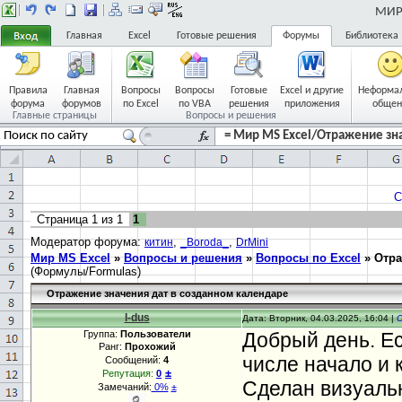
МИР 
Главная
Excel
Готовые решения
Форумы
Библиотека
Правила
Главная
Вопросы
Вопросы
Готовые
Excel и другие
Неформа
форума
форумов
по Excel
по VBA
решения
приложения
общен
Главные страницы
Вопросы и решения
= Мир MS Excel/Отражение зна
С
Страница
1
из
1
1
Модератор форума:
,
,
китин
_Boroda_
DrMini
Мир MS Excel
»
Вопросы и решения
»
Вопросы по Excel
»
Отра
(Формулы/Formulas)
Отражение значения дат в созданном календаре
l-dus
Дата: Вторник, 04.03.2025, 16:04 |
Группа:
Пользователи
Добрый день. Ес
Ранг:
Прохожий
числе начало и 
Сообщений:
4
±
Репутация:
0
Сделан визуаль
Замечаний:
0%
±