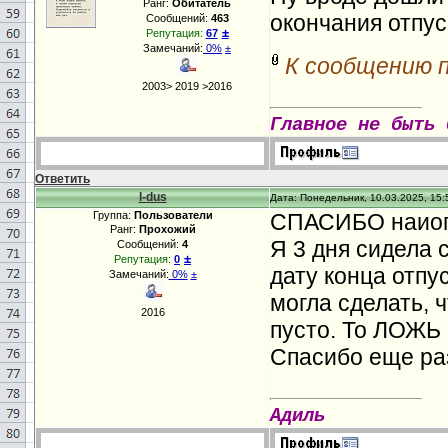
Ранг:
Обитатель
окончания отпу
Сообщений:
463
±
Репутация:
67
Замечаний:
0%
±
К сообщению 
2003> 2019 >2016
Главное не быть 
Ответить
l-dus
Дата: Понедельник, 10.03.2025, 15:
Группа:
Пользователи
СПАСИБО наиогр
Ранг:
Прохожий
Я 3 дня сидела 
Сообщений:
4
±
Репутация:
0
дату конца отпу
Замечаний:
0%
±
могла сделать, 
2016
пусто. То ЛОЖЬ по
Спасибо еще ра
Адиль