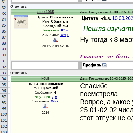
Ответить
alexa1965
Дата: Понедельник, 10.03.2025, 16:
Группа:
Проверенные
Цитата
l-dus,
10.03.20
Ранг:
Обитатель
Сообщений:
463
Пошла изучат
±
Репутация:
67
Замечаний:
0%
±
Ну тогда к 8 мар
2003> 2019 >2016
Главное не быть 
Ответить
l-dus
Дата: Понедельник, 10.03.2025, 16:
Группа:
Пользователи
Спасибо.
Ранг:
Прохожий
посмотрела.
Сообщений:
4
±
Репутация:
0
Вопрос, а какое
Замечаний:
0%
±
25.01-02.02 числ
2016
этот отпуск не о