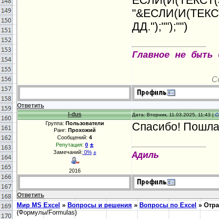
ЕСЛИ(И(ТЕКСТ($
"&ЕСЛИ(И(ТЕКСТ
ДД.");"");"")
Главное не быть 
С
Ответить
l-dus
Дата: Вторник, 11.03.2025, 11:43 |
С
Группа:
Пользователи
Спасибо! Пошла 
Ранг:
Прохожий
Сообщений:
4
±
Репутация:
0
Замечаний:
0%
±
Адиль
2016
Ответить
Мир MS Excel
»
Вопросы и решения
»
Вопросы по Excel
»
Отра
(Формулы/Formulas)