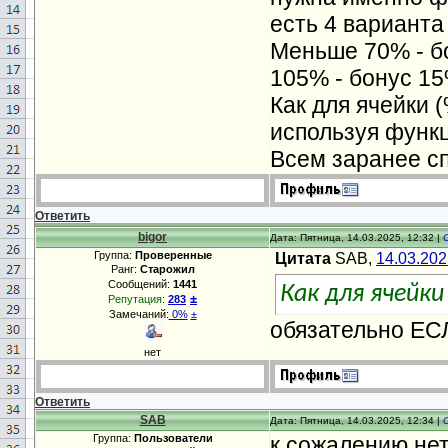
есть 4 варианта
Меньше 70% - бо
105% - бонус 15
Как для ячейки 
используя функ
Всем заранее с
Ответить
bigor
Дата: Пятница, 14.03.2025, 12:32 |
Группа:
Проверенные
Цитата
SAB,
14.03.202
Ранг:
Старожил
Сообщений:
1441
Как для ячейки
±
Репутация:
283
Замечаний:
0%
±
обязательно ЕС
нет
Ответить
SAB
Дата: Пятница, 14.03.2025, 12:34 |
Группа:
Пользователи
к сожалению нет