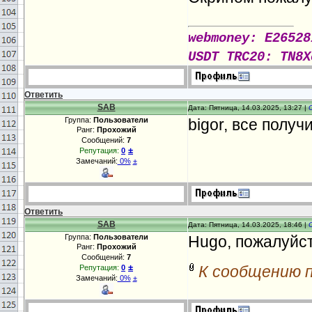
webmoney: E26528
USDT TRC20: TN8X
Ответить
SAB
Дата: Пятница, 14.03.2025, 13:27 |
Группа:
Пользователи
bigor, все получи
Ранг:
Прохожий
Сообщений:
7
±
Репутация:
0
Замечаний:
0%
±
Ответить
SAB
Дата: Пятница, 14.03.2025, 18:46 |
Группа:
Пользователи
Hugo, пожалуйст
Ранг:
Прохожий
Сообщений:
7
±
К сообщению 
Репутация:
0
Замечаний:
0%
±