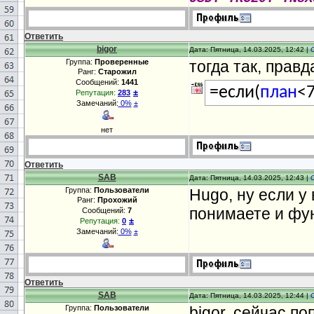
Ответить
bigor
Дата: Пятница, 14.03.2025, 12:42 |
Группа:
Проверенные
тогда так, правд
Ранг:
Старожил
Сообщений:
1441
=если(
план
<7
±
Репутация:
283
Замечаний:
0%
±
нет
Ответить
SAB
Дата: Пятница, 14.03.2025, 12:43 |
Группа:
Пользователи
Hugo, ну если у 
Ранг:
Прохожий
понимаете и фу
Сообщений:
7
±
Репутация:
0
Замечаний:
0%
±
Ответить
SAB
Дата: Пятница, 14.03.2025, 12:44 |
Группа:
Пользователи
bigor, сейчас п