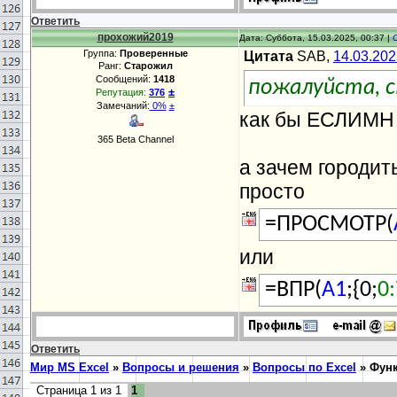
Ответить
прохожий2019
Дата: Суббота, 15.03.2025, 00:37 |
Группа:
Проверенные
Цитата
SAB,
14.03.202
Ранг:
Старожил
Сообщений:
1418
пожалуйста, с
±
Репутация:
376
Замечаний:
0%
±
как бы ЕСЛИМН 
365 Beta Channel
а зачем городит
просто
=ПРОСМОТР(
или
=ВПР(
A1
;{0;
0
Ответить
Мир MS Excel
»
Вопросы и решения
»
Вопросы по Excel
»
Фун
Страница
1
из
1
1