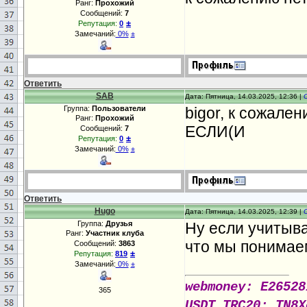
Ранг:
Прохожий
Сообщений:
7
±
Репутация:
0
Замечаний:
0%
±
Ответить
SAB
Дата: Пятница, 14.03.2025, 12:36 |
Группа:
Пользователи
bigor, к сожале
Ранг:
Прохожий
ЕСЛИ(И
Сообщений:
7
±
Репутация:
0
Замечаний:
0%
±
Ответить
Hugo
Дата: Пятница, 14.03.2025, 12:39 |
Группа:
Друзья
Ну если учитыв
Ранг:
Участник клуба
что мы понимаем
Сообщений:
3863
±
Репутация:
819
Замечаний:
0%
±
webmoney: E26528
365
USDT TRC20: TN8X