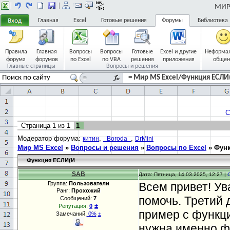
МИР 
Главная
Excel
Готовые решения
Форумы
Библиотека
Правила
Главная
Вопросы
Вопросы
Готовые
Excel и другие
Неформа
форума
форумов
по Excel
по VBA
решения
приложения
общен
Главные страницы
Вопросы и решения
= Мир MS Excel/Функция ЕСЛИ(
С
Страница
1
из
1
1
Модератор форума:
,
,
китин
_Boroda_
DrMini
Мир MS Excel
»
Вопросы и решения
»
Вопросы по Excel
»
Фун
Функция ЕСЛИ(И
SAB
Дата: Пятница, 14.03.2025, 12:27 |
Группа:
Пользователи
Всем привет! У
Ранг:
Прохожий
помочь. Третий 
Сообщений:
7
±
Репутация:
0
пример с функц
Замечаний:
0%
±
нужна именно ф