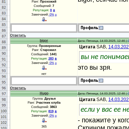
Ранг:
Прохожий
Сообщений:
7
±
Репутация:
0
Замечаний:
0%
±
Ответить
bigor
Дата: Пятница, 14.03.2025, 12:46 |
Группа:
Проверенные
Цитата
SAB,
14.03.202
Ранг:
Старожил
Сообщений:
1441
вы не понимае
±
Репутация:
283
Замечаний:
0%
±
это вы зря.
нет
Ответить
Hugo
Дата: Пятница, 14.03.2025, 12:46 |
Группа:
Друзья
Цитата
SAB,
14.03.202
Ранг:
Участник клуба
Сообщений:
3863
если у вас ее 
±
Репутация:
819
Замечаний:
0%
±
- покажите у кого
Скрином пожалу
365