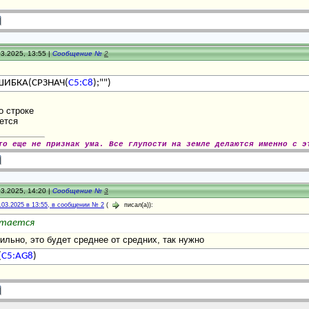
3.2025, 13:55 |
Сообщение №
2
ИБКА(СРЗНАЧ(
C5:C8
);"")
о строке
ется
то еще не признак ума. Все глупости на земле делаются именно с э
3.2025, 14:20 |
Сообщение №
3
.03.2025 в 13:55, в сообщении № 2
(
писал(а)):
итается
ильно, это будет среднее от средних, так нужно
(
C5:AG8
)