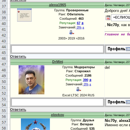
alexa1965
Дата: Четверг, 27
Группа:
Проверенные
Доброго дня! 
Ранг:
Обитатель
=ЕСЛИОШ
Сообщений:
463
±
Репутация:
67
,
Nic70y
, как
Замечаний:
0%
±
Главное не б
2003> 2019 >2016
Ответить
DrMini
Дата: Четверг, 27
Группа:
Модераторы
del
Ранг:
Старожил
Сообщений:
2186
±
Репутация:
390
Замечаний:
0%
±
Excel LTSC 2024 RUS
Ответить
elovkov
Дата: Четверг, 27
Группа:
Друзья
Nic70y
,
alexa
Ранг:
Ветеран
Именно если в
Сообщений:
535