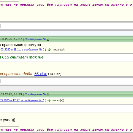
то еще не признак ума. Все глупости на земле делаются именно с э
.03.2025, 12:27 |
Сообщение №
7
ас правильная формула
.03.2025 в 11:11, в сообщении № 6
(
писал(а)):
в С13 считает так же
ю приложен файл:
56.xlsx
(14.1 Kb)
.03.2025, 13:33 |
Сообщение №
8
03.2025 в 12:27, в сообщении № 7
(
писал(а)):
т
е учел)))
то еще не признак ума. Все глупости на земле делаются именно с э