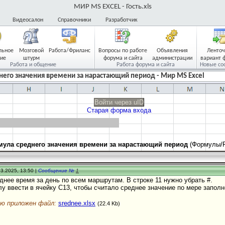
МИР MS EXCEL - Гость.xls
Видеосалон
Справочники
Разработчик
льное
Мозговой
Работа/Фриланс
Вопросы по работе
Объявления
Ленто
ие
штурм
форума и сайта
администрации
вариант 
Работа и общение
Работа форума и сайта
Новые со
него значения времени за нарастающий период - Мир MS Excel
Войти через uID
Старая форма входа
ула среднего значения времени за нарастающий период
(Формулы/F
3.2025, 13:50 |
Сообщение №
1
нее время за день по всем маршрутам. В строке 11 нужно убрать #.
 ввести в ячейку С13, чтобы считало среднее значение по мере заполн
ю приложен файл:
srednee.xlsx
(22.4 Kb)