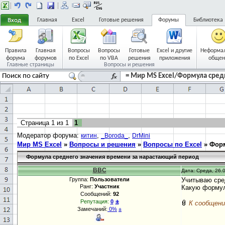
Главная
Excel
Готовые решения
Форумы
Библиотека
Правила
Главная
Вопросы
Вопросы
Готовые
Excel и другие
Неформа
форума
форумов
по Excel
по VBA
решения
приложения
общен
Главные страницы
Вопросы и решения
= Мир MS Excel/Формула сред
Страница
1
из
1
1
Модератор форума:
,
,
китин
_Boroda_
DrMini
Мир MS Excel
»
Вопросы и решения
»
Вопросы по Excel
»
Форм
Формула среднего значения времени за нарастающий период
BBC
Дата: Среда, 26.0
Группа:
Пользователи
Учитываю сред
Ранг:
Участник
Какую формулу
Сообщений:
92
±
Репутация:
0
К сообщени
Замечаний:
0%
±