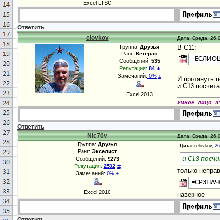
Excel LTSC
Ответить
elovkov
Дата: Среда, 26.0
Группа:
Друзья
В С11:
Ранг:
Ветеран
=ЕСЛИОШ
Сообщений:
535
±
Репутация:
84
Замечаний:
0%
±
И протянуть п
и С13 посчита
Excel 2013
Умное лицо э
Ответить
Nic70y
Дата: Среда, 26.0
Группа:
Друзья
Цитата
elovkov,
26
Ранг:
Экселист
и С13 посч
Сообщений:
9273
±
Репутация:
2502
только неправ
Замечаний:
0%
±
=СРЗНАЧ
Excel 2010
наверное
Ответить