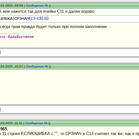
.03.2025, 09:58 |
Сообщение №
4
А мне кажется так для ячейки С11 и далее вправо
ИБКА(СРЗНАЧ(
C5:C8
);0)
 всегда прав правда будет только при полном заполнении
ыть балабастиком
.03.2025, 10:27 |
Сообщение №
5
.03.2025, 11:11 |
Сообщение №
6
1965
,
 11 строке ЕСЛИОШИБКА с "", то СРЗНАЧ в С13 считает так же, как и п