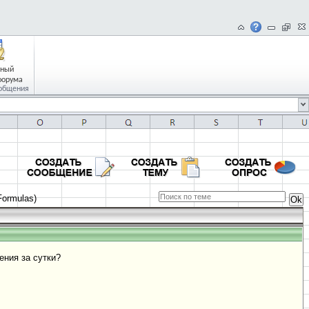
чный
форума
общения
ormulas)
ения за сутки?