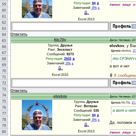
±
Репутация:
84
Умное лицо э
Замечаний:
0%
±
Excel 2013
Ответить
Nic70y
Дата: Четверг, 27
Группа:
Друзья
elovkov
, у В
Ранг:
Экселист
Цитата
elovkov,
27
Сообщений:
9273
±
то СРЗНАЧ 
Репутация:
2502
Замечаний:
0%
±
а вот и нет
Excel 2010
К сообщени
Ответить
elovkov
Дата: Четверг, 27
Группа:
Друзья
Цитата
Nic70y,
27.
Ранг:
Ветеран
а вот и не
Сообщений:
535
±
Репутация:
84
Замечаний:
0%
±
Да, поломок н
Excel 2013
Умное лицо э