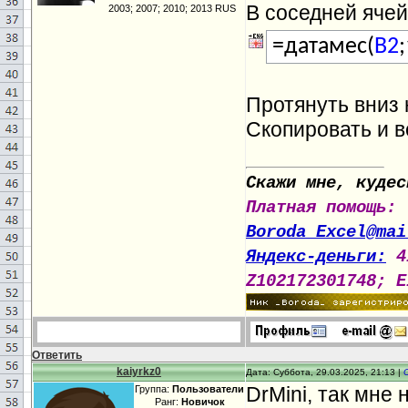
В соседней ячей
2003; 2007; 2010; 2013 RUS
=датамес(
B2
Протянуть вниз 
Скопировать и в
Скажи мне, кудес
Платная помощь:
Boroda_Excel@mai
Яндекс-деньги:
4
Z102172301748; E
Ответить
kaiyrkz0
Дата: Суббота, 29.03.2025, 21:13 |
DrMini, так мне 
Группа:
Пользователи
Ранг:
Новичок