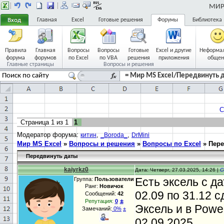
МИР 
Главная
Excel
Готовые решения
Форумы
Библиотека
Правила
Главная
Вопросы
Вопросы
Готовые
Excel и другие
Неформа
форума
форумов
по Excel
по VBA
решения
приложения
общен
Главные страницы
Вопросы и решения
= Мир MS Excel/Передвинуть д
С
Страница
1
из
1
1
Модератор форума:
,
,
китин
_Boroda_
DrMini
Мир MS Excel
»
Вопросы и решения
»
Вопросы по Excel
»
Пере
Передвинуть даты
kaiyrkz0
Дата: Четверг, 27.03.2025, 14:26 |
С
Есть эксель с д
Группа:
Пользователи
Ранг:
Новичок
02.09 по 31.12 с
Сообщений:
42
±
Репутация:
0
Эксель и в Powe
Замечаний:
0%
±
02.09.2025