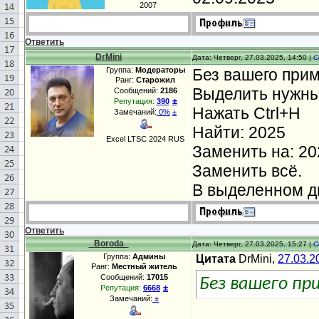
2007
Ответить
DrMini
Дата: Четверг, 27.03.2025, 14:50 |
С
Группа:
Модераторы
Без вашего прим
Ранг:
Старожил
Выделить нужны
Сообщений:
2186
±
Репутация:
390
Нажать Ctrl+H
Замечаний:
0%
±
Найти: 2025
Excel LTSC 2024 RUS
Заменить на: 20
Заменить всё.
В выделенном д
Ответить
_Boroda_
Дата: Четверг, 27.03.2025, 15:27 |
С
Группа:
Админы
Цитата
DrMini,
27.03.2
Ранг:
Местный житель
Сообщений:
17015
Без вашего пр
±
Репутация:
6668
Замечаний:
±