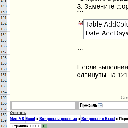
3. Замените фор
```
Тable.AddCo
Date.AddDays
```
После выполнени
сдвинуты на 121
Со
Ответить
Мир MS Excel
»
Вопросы и решения
»
Вопросы по Excel
»
Пере
Страница
1
из
1
1