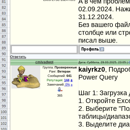
А в чём проблем
02.09.2024. На
31.12.2024.
Без вашего файл
столбце или стро
писал выше.
Ответить
cmivadwot
Дата: Суббота, 29.03.2025, 23:05 |
Группа:
Проверенные
kaiyrkz0
, Подро
Ранг:
Ветеран
Power Query
Сообщений:
641
±
Репутация:
144
Замечаний:
0%
±
Шаг 1: Загрузка
365
1. Откройте Exc
2. Выберите "По
таблицы/диапаз
3. Выделите ди