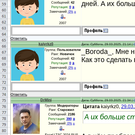
дней. А их боль
Сообщений:
42
±
Репутация:
0
Замечаний:
0%
±
2007
Ответить
kaiyrkz0
Дата: Суббота, 29.03.2025, 21:14 |
_Boroda_, Мне н
Группа:
Пользователи
Ранг:
Новичок
Как это сделать
Сообщений:
42
±
Репутация:
0
Замечаний:
0%
±
2007
Ответить
DrMini
Дата: Суббота, 29.03.2025, 21:34 |
Группа:
Модераторы
Цитата
kaiyrkz0,
29.03
Ранг:
Старожил
Сообщений:
2186
А их больше с
±
Репутация:
390
Замечаний:
0%
±
Excel LTSC 2024 RUS