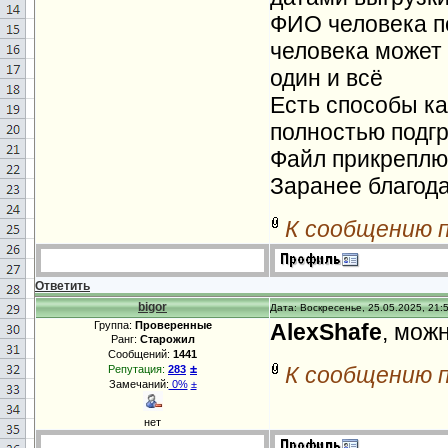
ФИО человека по
человека может 
один и всё
Есть способы ка
полностью подг
Файл прикреплю
Заранее благодар
К сообщению 
Ответить
bigor
Дата: Воскресенье, 25.05.2025, 21:
Группа:
Проверенные
AlexShafe
, мож
Ранг:
Старожил
Сообщений:
1441
±
К сообщению 
Репутация:
283
Замечаний:
0%
±
нет