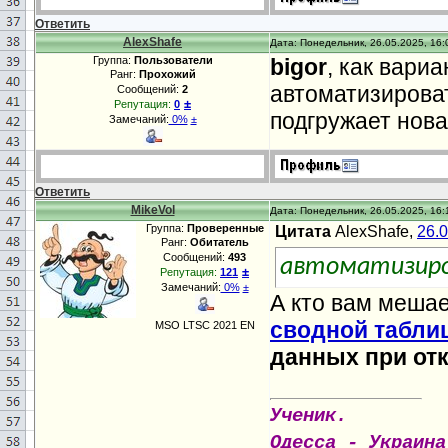
Ответить
AlexShafe
Дата: Понедельник, 26.05.2025, 16:
Группа:
Пользователи
bigor
, как вари
Ранг:
Прохожий
автоматизироват
Сообщений:
2
±
Репутация:
0
подгружает нов
Замечаний:
0%
±
Ответить
MikeVol
Дата: Понедельник, 26.05.2025, 16:
Группа:
Проверенные
Цитата
AlexShafe,
26.
Ранг:
Обитатель
Сообщений:
493
автоматизир
±
Репутация:
121
Замечаний:
0%
±
А кто вам мешае
сводной табли
MSO LTSC 2021 EN
данных при от
Ученик.
Одесса - Украина