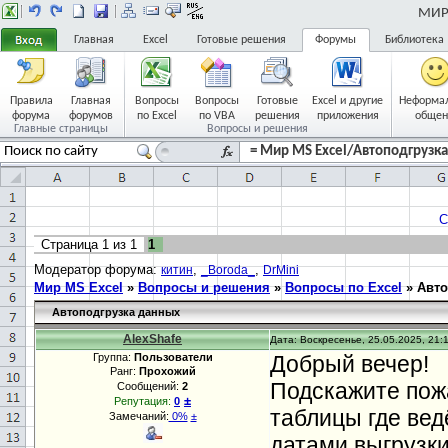
МИР 
Главная
Excel
Готовые решения
Форумы
Библиотека
Правила
Главная
Вопросы
Вопросы
Готовые
Excel и другие
Неформа
форума
форумов
по Excel
по VBA
решения
приложения
общен
Главные страницы
Вопросы и решения
= Мир MS Excel/Автоподгрузка
С
Страница
1
из
1
1
Модератор форума:
,
,
китин
_Boroda_
DrMini
Мир MS Excel
»
Вопросы и решения
»
Вопросы по Excel
»
Авто
Автоподгрузка данных
AlexShafe
Дата: Воскресенье, 25.05.2025, 21:
Группа:
Пользователи
Добрый вечер!
Ранг:
Прохожий
Подскажите пожа
Сообщений:
2
±
Репутация:
0
таблицы где вед
Замечаний:
0%
±
датами выгрузки