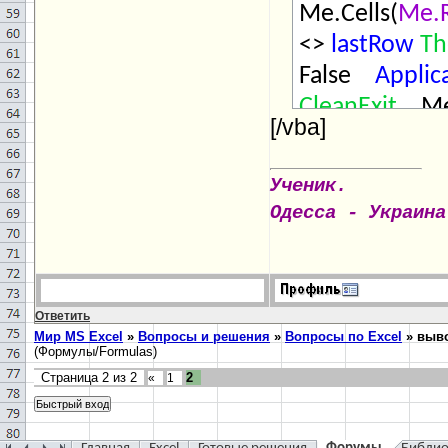
Me.Cells(
Me.
<>
lastRow
Th
False
Applic
CleanExit
Me.
[/vba]
+ 1).
Insert
Shi
1; 1); Me.Cell
Ученик.
8)).
ClearCont
Одесса - Украина
Тrue
Applic
Ответить
Мир MS Excel
»
Вопросы и решения
»
Вопросы по Excel
»
выво
(Формулы/Formulas)
Страница
2
из
2
2
«
1