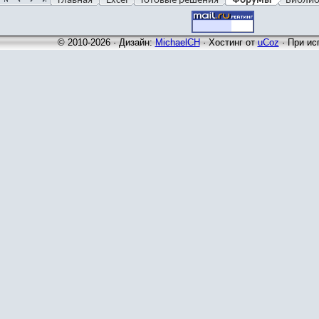
Главная
Excel
Готовые решения
Форумы
Библио
© 2010-2026 · Дизайн:
MichaelCH
·
Хостинг от
uCoz
· При ис