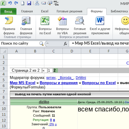
МИР 
Главная
Excel
Готовые решения
Форумы
Библиотека
Правила
Главная
Вопросы
Вопросы
Готовые
Excel и другие
Неформа
форума
форумов
по Excel
по VBA
решения
приложения
общен
Главные страницы
Вопросы и решения
= Мир MS Excel/вывод на печа
С
Страница
2
из
2
2
«
1
Модератор форума:
,
,
китин
_Boroda_
DrMini
Мир MS Excel
»
Вопросы и решения
»
Вопросы по Excel
»
выво
(Формулы/Formulas)
вывод на печать путем нажатия одной кнопкой
dizlike
Дата: Среда, 25.06.2025, 19:10 |
Со
Группа:
Пользователи
всем спасибо,по
Ранг:
Новичок
Сообщений:
11
±
Репутация:
0
Замечаний:
0%
±