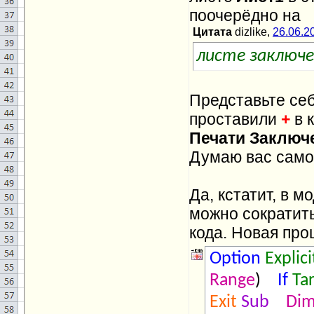
поочерёдно на
Цитата
dizlike,
26.06.2
листе заключ
Представьте себ
проставили
+
в 
Печати Заключ
Думаю вас самог
Да, кстатит, в м
можно сократит
кода. Новая про
Option
Explici
Range
)
If
Ta
Exit
Sub
Di