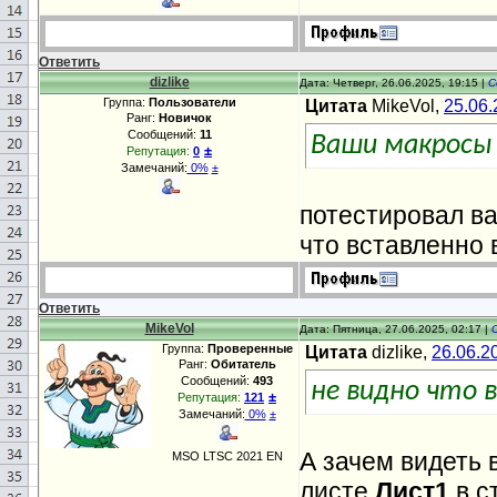
Ответить
dizlike
Дата: Четверг, 26.06.2025, 19:15 |
С
Группа:
Пользователи
Цитата
MikeVol,
25.06.
Ранг:
Новичок
Сообщений:
11
Ваши макросы 
±
Репутация:
0
Замечаний:
0%
±
потестировал ва
что вставленно 
Ответить
MikeVol
Дата: Пятница, 27.06.2025, 02:17 |
Группа:
Проверенные
Цитата
dizlike,
26.06.2
Ранг:
Обитатель
Сообщений:
493
не видно что 
±
Репутация:
121
Замечаний:
0%
±
А зачем видеть 
MSO LTSC 2021 EN
листе
Лист1
в с