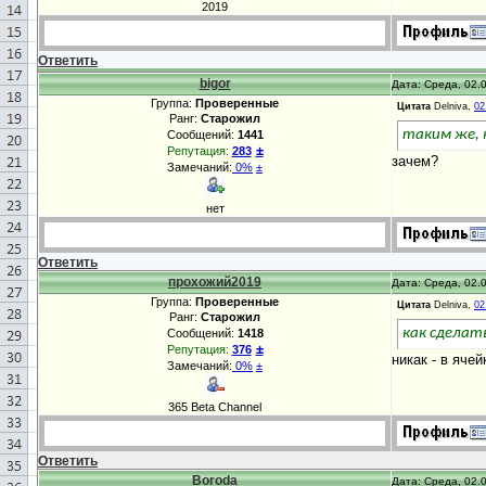
2019
Ответить
bigor
Дата: Среда, 02.0
Группа:
Проверенные
Цитата
Delniva,
02
Ранг:
Старожил
таким же, к
Сообщений:
1441
±
Репутация:
283
зачем?
Замечаний:
0%
±
нет
Ответить
прохожий2019
Дата: Среда, 02.0
Группа:
Проверенные
Цитата
Delniva,
02
Ранг:
Старожил
как сделат
Сообщений:
1418
±
Репутация:
376
никак - в яче
Замечаний:
0%
±
365 Beta Channel
Ответить
_Boroda_
Дата: Среда, 02.0