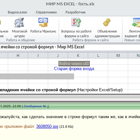
МИР MS EXCEL - Гость.xls
Видеосалон
Справочники
Разработчик
льное
Мозговой
Работа/Фриланс
Вопросы по работе
Объявления
Ленто
ие
штурм
форума и сайта
администрации
вариант 
Работа и общение
Работа форума и сайта
Новые со
ячейки со строкой формул - Мир MS Excel
Войти через uID
Старая форма входа
впадение ячейки со строкой формул
(Настройки Excel/Setup)
7.2025, 12:06 |
Сообщение №
1
.
жалуйста, как сделать значение в строке формул таким же, как в ячейк
ю приложен файл:
3608050.jpg
(21.8 Kb)