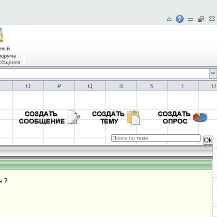
чный
форума
общения
е ?