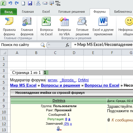
Главная
Excel
Готовые решения
Форумы
Библиотека
Правила
Главная
Вопросы
Вопросы
Готовые
Excel и другие
Неформа
форума
форумов
по Excel
по VBA
решения
приложения
общен
Главные страницы
Вопросы и решения
= Мир MS Excel/Несовпадение 
Страница
1
из
1
1
Модератор форума:
,
,
китин
_Boroda_
DrMini
Мир MS Excel
»
Вопросы и решения
»
Вопросы по Excel
»
Несо
Несовпадение ячейки со строкой формул
Delniva
Дата: Среда, 02.0
Группа:
Пользователи
Здравствуйте
Ранг:
Прохожий
Подскажите по
Сообщений:
1
±
Репутация:
0
К сообщени
Замечаний:
0%
±