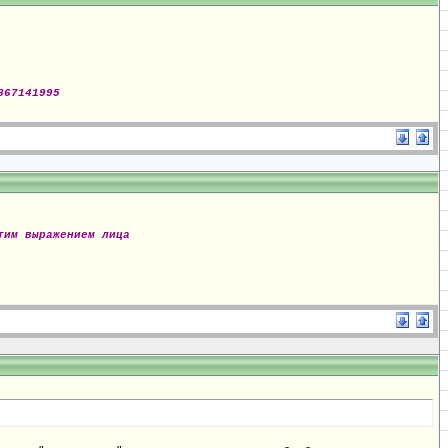
867141995
тим выражением лица