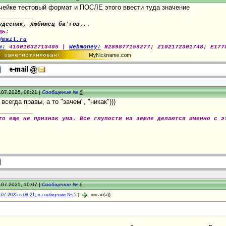
ячейке тестовый формат и ПОСЛЕ этого ввести туда значение
удесник, любимец ба’гов...
щь:
@mail.ru
и:
41001632713405 |
Webmoney:
R289877159277; Z102172301748; E177
.07.2025, 08:21 |
Сообщение №
5
к всегда правы, а то "зачем", "никак")))
то еще не признак ума. Все глупости на земле делаются именно с э
.07.2025, 10:07 |
Сообщение №
6
.07.2025 в 08:21, в сообщении № 5
(
писал(а)):