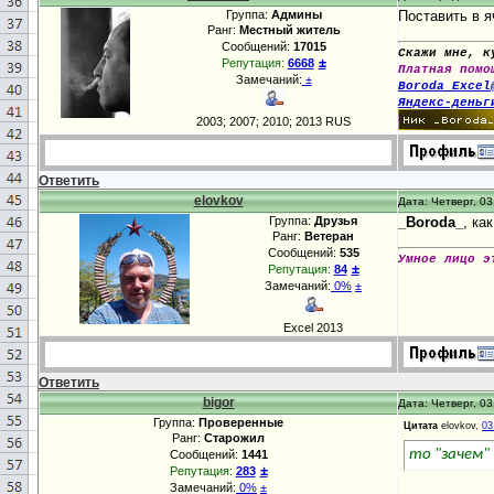
Группа:
Админы
Поставить в 
Ранг:
Местный житель
Сообщений:
17015
Скажи мне, к
±
Репутация:
6668
Платная помо
Замечаний:
±
Boroda_Excel
Яндекс-деньг
2003; 2007; 2010; 2013 RUS
Ответить
elovkov
Дата: Четверг, 03
Группа:
Друзья
_Boroda_
, ка
Ранг:
Ветеран
Сообщений:
535
Умное лицо э
±
Репутация:
84
Замечаний:
0%
±
Excel 2013
Ответить
bigor
Дата: Четверг, 03
Группа:
Проверенные
Цитата
elovkov,
03
Ранг:
Старожил
то "зачем"
Сообщений:
1441
±
Репутация:
283
Замечаний:
0%
±