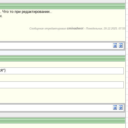
 Что то при редактировании..
и.
cmivadwot
Сообщение отредактировал
-
Понедельник, 29.12.2025, 07:53
"Я")