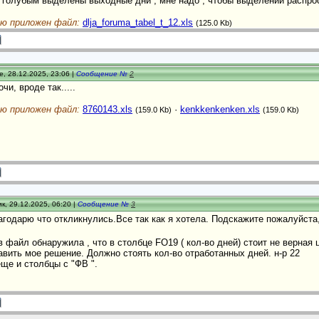
5 голубым выделены выходные дни , мне надо , чтобы выделении распрос
ю приложен файл:
dlja_foruma_tabel_t_12.xls
(125.0 Kb)
, 28.12.2025, 23:06 |
Сообщение №
2
очи, вроде так.....
ю приложен файл:
8760143.xls
·
kenkkenkenken.xls
(159.0 Kb)
(159.0 Kb)
к, 29.12.2025, 06:20 |
Сообщение №
3
лагодарю что откликнулись.Все так как я хотела. Подскажите пожалуйс
 файл обнаружила , что в столбце FO19 ( кол-во дней) стоит не верная 
вить мое решение. Должно стоять кол-во отработанных дней. н-р 22
еще и столбцы с "ФВ ".