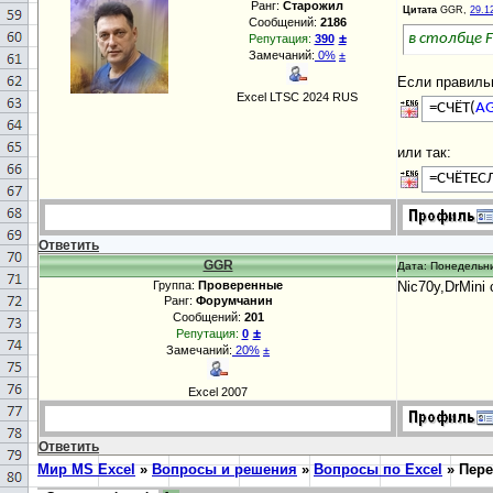
Ранг:
Старожил
Цитата
GGR,
29.1
Сообщений:
2186
±
в столбце F
Репутация:
390
Замечаний:
0%
±
Если правиль
Excel LTSC 2024 RUS
=СЧЁТ(
AG
или так:
=СЧЁТЕС
Ответить
GGR
Дата: Понедельни
Группа:
Проверенные
Nic70y,DrMini
Ранг:
Форумчанин
Сообщений:
201
±
Репутация:
0
Замечаний:
20%
±
Excel 2007
Ответить
Мир MS Excel
»
Вопросы и решения
»
Вопросы по Excel
»
Пере