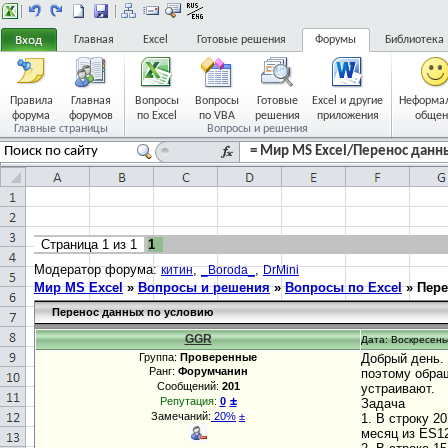
Главная
Excel
Готовые решения
Форумы
Библиотека
Правила
Главная
Вопросы
Вопросы
Готовые
Excel и другие
Неформа
форума
форумов
по Excel
по VBA
решения
приложения
общен
Главные страницы
Вопросы и решения
= Мир MS Excel/Перенос данны
Страница
1
из
1
1
Модератор форума:
,
,
китин
_Boroda_
DrMini
Мир MS Excel
»
Вопросы и решения
»
Вопросы по Excel
»
Пере
Перенос данных по условию
GGR
Дата: Воскресенье
Группа:
Проверенные
Добрый день.
Ранг:
Форумчанин
поэтому обращ
Сообщений:
201
устраивают.
±
Репутация:
0
Задача
Замечаний:
20%
±
1. В строку 2
месяц из ES1