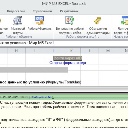
МИР MS EXCEL - Гость.xls
Видеосалон
Справочники
Разработчик
льное
Мозговой
Работа/Фриланс
Вопросы по работе
Объявления
Ленто
ие
штурм
форума и сайта
администрации
вариант 
Работа и общение
Работа форума и сайта
Новые со
х по условию - Мир MS Excel
Войти через uID
Старая форма входа
нос данных по условию
(Формулы/Formulas)
, 28.12.2025, 13:21 |
Сообщение №
1
 С наступающим новым годом.Уважаемые форумчане при выполнении очере
аюсь к вам. Речь про табель рабочего времени. Тема заезженная , но то
0 подтягивались выходные "В" и ФВ" ( федеральные выходные),а где стоя
2