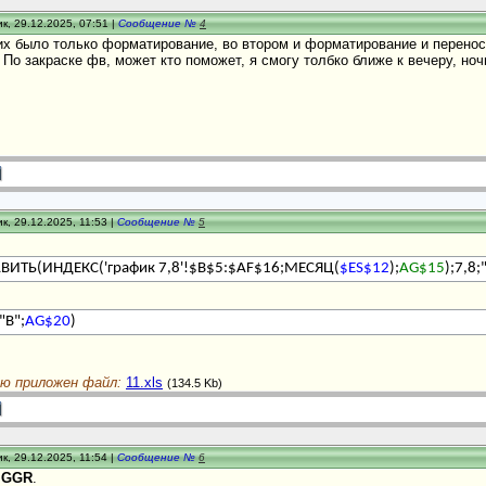
к, 29.12.2025, 07:51 |
Сообщение №
4
 них было только форматирование, во втором и форматирование и перенос.
 По закраске фв, может кто поможет, я смогу толбко ближе к вечеру, ноч
к, 29.12.2025, 11:53 |
Сообщение №
5
ВИТЬ(ИНДЕКС('график 7,8'!$B$5:$AF$16;МЕСЯЦ(
$ES$12
);
AG$15
);7,8;
"В";
AG$20
)
ю приложен файл:
11.xls
(134.5 Kb)
к, 29.12.2025, 11:54 |
Сообщение №
6
е
GGR
.