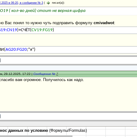
2.2025 в 06:20, в сообщении № 3
(
писал(а)):
O19 ( кол-во дней) стоит не верная цифра
но Вас понял то нужно чуть подправить формулу
cmivadwot
:
19:CN19
)+СЧЁТ(
CV19:FG19
)
ЛИ(
AG20:FG20
;"я")
к, 29.12.2025, 17:22 |
Сообщение №
7
 спасибо вам огромное. Получилось как надо.
нос данных по условию
(Формулы/Formulas)