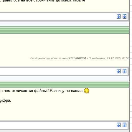
транилось на все строки вниз до конца табеля
cmivadwot
Сообщение отредактировал
-
Понедельник, 29.12.2025, 00:50
та,а чем отличаются файлы? Разницу не нашла
цифра.