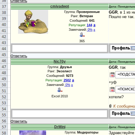
Ответить
cmivadwot
Дата: Понедельни
Группа:
Проверенные
GGR
, в 1 из
Ранг:
Ветеран
Пошло не так.
Сообщений:
641
±
Репутация:
144
Замечаний:
0%
±
365
Ответить
Nic70y
Дата: Понедельни
Группа:
Друзья
GGR
, так
Ранг:
Экселист
=ПОДСТА
Сообщений:
9273
±
Репутация:
2502
+уф
Замечаний:
0%
±
=ПОИСК(
Excel 2010
хотели?
К сообщени
Ответить
DrMini
Дата: Понедельни
Группа:
Модераторы
Здравствуйт