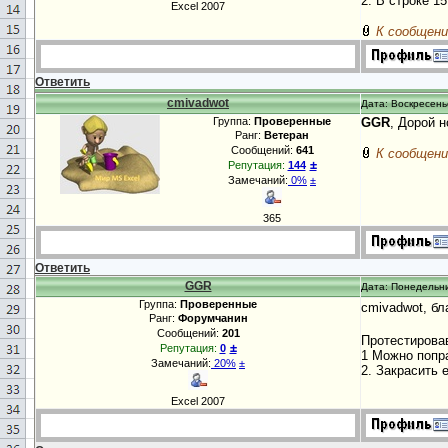
2. В строке 1
Excel 2007
К сообщени
Ответить
cmivadwot
Дата: Воскресенье
Группа:
Проверенные
GGR
, Дорой н
Ранг:
Ветеран
Сообщений:
641
К сообщени
±
Репутация:
144
Замечаний:
0%
±
365
Ответить
GGR
Дата: Понедельни
Группа:
Проверенные
cmivadwot, б
Ранг:
Форумчанин
Сообщений:
201
Протестировав
±
Репутация:
0
1 Можно попра
Замечаний:
20%
±
2. Закрасить 
Excel 2007