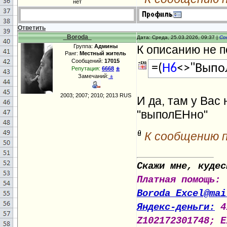
нет
Ответить
_Boroda_
Дата: Среда, 25.03.2026, 09:37 |
Со
Группа:
Админы
К описанию не по
Ранг:
Местный житель
Сообщений:
17015
=(
H6
<>"Выпо
±
Репутация:
6668
Замечаний:
±
2003; 2007; 2010; 2013 RUS
И да, там у Вас 
"выполЕНно"
К сообщению 
Скажи мне, кудес
Платная помощь:
Boroda_Excel@mai
Яндекс-деньги:
4
Z102172301748; E