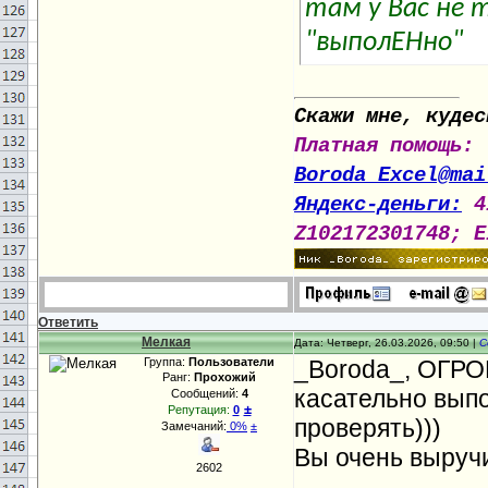
там у Вас не т
"выполЕНно"
Скажи мне, кудес
Платная помощь:
Boroda_Excel@mai
Яндекс-деньги:
4
Z102172301748; E
Ответить
Мелкая
Дата: Четверг, 26.03.2026, 09:50 |
С
Группа:
Пользователи
_Boroda_, ОГР
Ранг:
Прохожий
касательно выпо
Сообщений:
4
±
Репутация:
0
проверять)))
Замечаний:
0%
±
Вы очень выру
2602