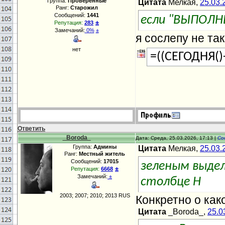
Группа:
Проверенные
Цитата
Мелкая,
25.03.
Ранг:
Старожил
Сообщений:
1441
если "ВЫПОЛН
±
Репутация:
283
Замечаний:
0%
±
я сослепу не та
нет
=((СЕГОДНЯ()
Ответить
_Boroda_
Дата: Среда, 25.03.2026, 17:13 |
Со
Группа:
Админы
Цитата
Мелкая,
25.03.
Ранг:
Местный житель
Сообщений:
17015
зеленым выдел
±
Репутация:
6668
Замечаний:
±
столбце Н
2003; 2007; 2010; 2013 RUS
Конкретно о как
Цитата
_Boroda_,
25.0