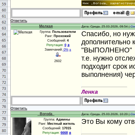
Ответить
Мелкая
Дата: Среда, 25.03.2026, 09:54 |
Со
Группа:
Пользователи
Спасибо, но нуж
Ранг:
Прохожий
дополнительно к
Сообщений:
4
±
Репутация:
0
"ВЫПОЛНЕНО"
Замечаний:
0%
±
т.е. нужно отсл
2602
подходит срок и
выполнения) чер
Ленка
Ответить
_Boroda_
Дата: Среда, 25.03.2026, 10:20 |
Со
Группа:
Админы
Это Вы кому отв
Ранг:
Местный житель
Сообщений:
17015
±
Репутация:
6668