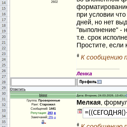
2602
форматирование
при условии что
дней, но нет вы
"выполнение" - 
т.е. срок испол
Простите, если
К сообщению 
Ленка
Ответить
bigor
Дата: Вторник, 24.03.2026, 13:43 |
Группа:
Проверенные
Мелкая
, форму
Ранг:
Старожил
Сообщений:
1441
=((СЕГОДНЯ()
±
Репутация:
283
Замечаний:
0%
±
К сообщению 