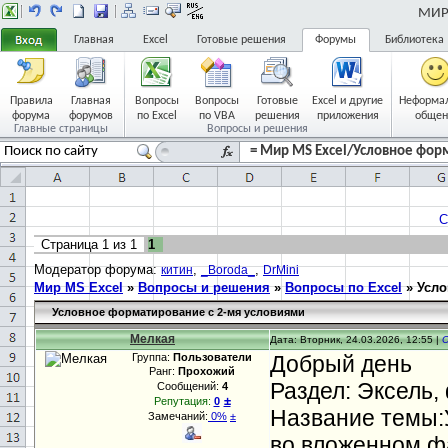
МИР 
Главная
Excel
Готовые решения
Форумы
Библиотека
Правила
Главная
Вопросы
Вопросы
Готовые
Excel и другие
Неформа
форума
форумов
по Excel
по VBA
решения
приложения
общен
Главные страницы
Вопросы и решения
= Мир MS Excel/Условное форм
С
Страница
1
из
1
1
Модератор форума:
,
,
китин
_Boroda_
DrMini
Мир MS Excel
»
Вопросы и решения
»
Вопросы по Excel
»
Усло
Условное форматирование с 2-мя условиями
Мелкая
Дата: Вторник, 24.03.2026, 12:55 |
Группа:
Пользователи
Добрый день
Ранг:
Прохожий
Раздел: Эксель
Сообщений:
4
±
Репутация:
0
Название темы:
Замечаний:
0%
±
во вложенном ф