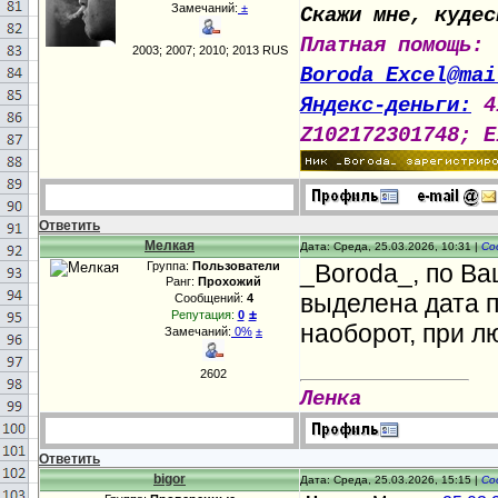
Замечаний:
±
Скажи мне, кудес
Платная помощь:
2003; 2007; 2010; 2013 RUS
Boroda_Excel@mai
Яндекс-деньги:
4
Z102172301748; E
Ответить
Мелкая
Дата: Среда, 25.03.2026, 10:31 |
Со
Группа:
Пользователи
_Boroda_, по В
Ранг:
Прохожий
выделена дата п
Сообщений:
4
±
Репутация:
0
наоборот, при л
Замечаний:
0%
±
2602
Ленка
Ответить
bigor
Дата: Среда, 25.03.2026, 15:15 |
Со