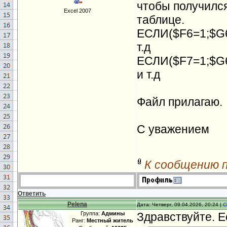
чтобы получился
Excel 2007
таблице.
ЕСЛИ($F6=1;$G6;
т.д
ЕСЛИ($F7=1;$G6;
и т.д
Файл прилагаю.
С уважением
К сообщению 
Ответить
Pelena
Дата: Четверг, 09.04.2026, 20:24 |
С
Группа:
Админы
Здравствуйте. Е
Ранг:
Местный житель