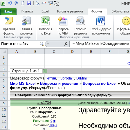
МИР 
Главная
Excel
Готовые решения
Форумы
Библиотека
Правила
Главная
Вопросы
Вопросы
Готовые
Excel и другие
Неформа
форума
форумов
по Excel
по VBA
решения
приложения
общен
Главные страницы
Вопросы и решения
= Мир MS Excel/Объединение 
С
Страница
1
из
1
1
Модератор форума:
,
,
китин
_Boroda_
DrMini
Мир MS Excel
»
Вопросы и решения
»
Вопросы по Excel
»
Объе
формулу.
(Формулы/Formulas)
Объединение нескольких формул "ЕСЛИ" в одну формулу.
ars1734
Дата: Четверг, 09.04.2026, 20:13 |
С
Группа:
Проверенные
Здравствуйте у
Ранг:
Форумчанин
Сообщений:
170
±
Репутация:
0
Необходимо объ
Замечаний:
0%
±