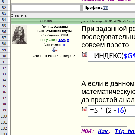
Ответить
Gustav
Дата: Пятница, 10.04.2026, 22:14 |
Группа:
Админы
При заданной р
Ранг:
Участник клуба
последовательн
Сообщений:
2880
±
Репутация:
1223
совсем просто:
Замечаний:
±
=ИНДЕКС(
$G
начинал с Excel 4.0, видел 2.1
А если в данном
математическую
до простой ана
=5 * (2 -
I6
)
МОИ:
Ник
,
Tip bo