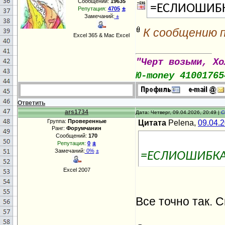
Сообщений:
19635
=ЕСЛИОШИБК
±
Репутация:
4705
Замечаний:
±
К сообщению 
Excel 365 & Mac Excel
"Черт возьми, Хо
Ю-money 41001765
Ответить
ars1734
Дата: Четверг, 09.04.2026, 20:49 |
С
Группа:
Проверенные
Цитата
Pelena,
09.04.
Ранг:
Форумчанин
Сообщений:
170
±
Репутация:
0
Замечаний:
0%
±
=ЕСЛИОШИБКА(В
Excel 2007
Все точно так. 