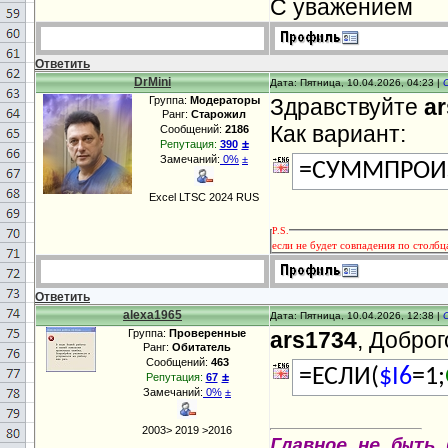
С уважением
Ответить
DrMini
Дата: Пятница, 10.04.2026, 04:23 |
Группа:
Модераторы
Здравствуйте
a
Ранг:
Старожил
Как вариант:
Сообщений:
2186
±
Репутация:
390
Замечаний:
0%
±
=СУММПРОИЗ
Excel LTSC 2024 RUS
P.S.
если не будет совпадения по столб
Ответить
alexa1965
Дата: Пятница, 10.04.2026, 12:38 |
Группа:
Проверенные
ars1734
, Доброг
Ранг:
Обитатель
Сообщений:
463
=ЕСЛИ(
$I6
=1;
±
Репутация:
67
Замечаний:
0%
±
2003> 2019 >2016
Главное не быть 