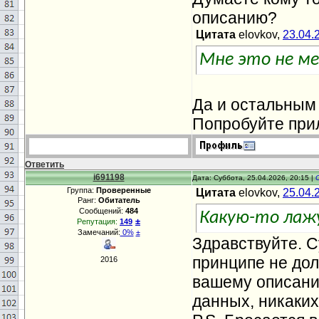
описанию?
Цитата
elovkov,
23.04.
Мне это не м
Да и остальным
Попробуйте при
Ответить
i691198
Дата: Суббота, 25.04.2026, 20:15 |
Группа:
Проверенные
Цитата
elovkov,
25.04.
Ранг:
Обитатель
Сообщений:
484
Какую-то лажу
±
Репутация:
149
Замечаний:
0%
±
Здравствуйте. 
принципе не дол
2016
вашему описанию
данных, никаких