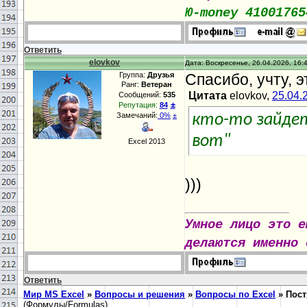
Ю-money 41001765
Ответить
elovkov
Дата: Воскресенье, 26.04.2026, 16:
Группа:
Друзья
Спасибо, учту, э
Ранг:
Ветеран
Цитата
elovkov,
25.04.
Сообщений:
535
±
Репутация:
84
Замечаний:
0%
±
кто-то зайдет
вот"
Excel 2013
)))
Умное лицо это е
делаются именно 
Ответить
Мир MS Excel
»
Вопросы и решения
»
Вопросы по Excel
»
Пост
(Формулы/Formulas)