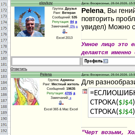
elovkov
Дата: Воскресенье, 26.04.2026, 15:
Группа:
Друзья
Pelena
, Вы гени
Ранг:
Ветеран
повторить пробл
Сообщений:
535
±
Репутация:
84
увидел) Можно с
Замечаний:
0%
±
Excel 2013
Умное лицо это е
делаются именно 
Ответить
Pelena
Дата: Воскресенье, 26.04.2026, 15:
Группа:
Админы
Для разнообраз
Ранг:
Местный житель
Сообщений:
19635
=ЕСЛИОШИБК
±
Репутация:
4705
Замечаний:
±
СТРОКА(
$J$4
Excel 365 & Mac Excel
СТРОКА(
$J$4
"Черт возьми, Хо