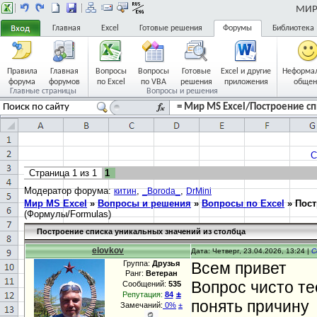
МИР 
Главная
Excel
Готовые решения
Форумы
Библиотека
Правила
Главная
Вопросы
Вопросы
Готовые
Excel и другие
Неформа
форума
форумов
по Excel
по VBA
решения
приложения
общен
Главные страницы
Вопросы и решения
= Мир MS Excel/Построение сп
С
Страница
1
из
1
1
Модератор форума:
,
,
китин
_Boroda_
DrMini
Мир MS Excel
»
Вопросы и решения
»
Вопросы по Excel
»
Пост
(Формулы/Formulas)
Построение списка уникальных значений из столбца
elovkov
Дата: Четверг, 23.04.2026, 13:24 |
С
Группа:
Друзья
Всем привет
Ранг:
Ветеран
Вопрос чисто те
Сообщений:
535
±
Репутация:
84
понять причину
Замечаний:
0%
±