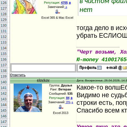
в чистом файл
±
Репутация:
4705
Замечаний:
±
нет
Excel 365 & Mac Excel
тогда дело в и
убрать ЕСЛИОШИ
"Черт возьми, Хо
Ю-money 41001765
Ответить
elovkov
Дата: Воскресенье, 26.04.2026, 14:
Группа:
Друзья
Какое-то волшЕ
Ранг:
Ветеран
Видимо не судь
Сообщений:
535
±
Репутация:
84
строки есть, по
Замечаний:
0%
±
Спасибо всем кт
Excel 2013