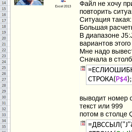
Файл не хочу пр
Excel 2013
повторить ситуа
Ситуация такая:
Большая расчет
В диапазоне J5:
вариантов этого
Мне надо вывес
Сначала в стол
=ЕСЛИОШИБК
СТРОКА(
P$4
)
выводит номер 
текст или 999
потом в столце 
=ДВССЫЛ("J