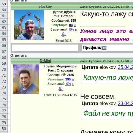
Ответить
elovkov
Дата: Суббота, 25.04.2026, 17:40 |
Группа:
Друзья
Какую-то лажу 
Ранг:
Ветеран
Сообщений:
535
±
Репутация:
84
Замечаний:
0%
±
Умное лицо это е
делаются именно 
Excel 2013
Ответить
DrMini
Дата: Суббота, 25.04.2026, 17:50 |
Группа:
Модераторы
Цитата
elovkov,
25.04.
Ранг:
Старожил
Сообщений:
2186
Какую-то лажу
±
Репутация:
390
Замечаний:
0%
±
Не совсем.
Excel LTSC 2024 RUS
Цитата
elovkov,
23.04.
Файл не хочу 
Думаете кому то