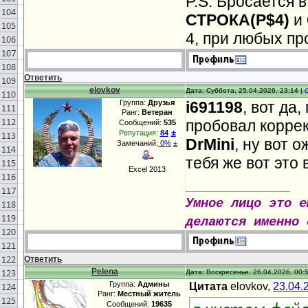
P.S. Бросается 
СТРОКА(P$4)
и
4, при любых пр
Ответить
elovkov
Дата: Суббота, 25.04.2026, 23:14 |
Группа:
Друзья
i691198
, вот да
Ранг:
Ветеран
пробовал коррек
Сообщений:
535
±
Репутация:
84
DrMini
, ну вот о
Замечаний:
0%
±
тебя же вот это 
Excel 2013
Умное лицо это е
делаются именно 
Ответить
Pelena
Дата: Воскресенье, 26.04.2026, 00:
Группа:
Админы
Цитата
elovkov,
23.04.
Ранг:
Местный житель
Сообщений:
19635