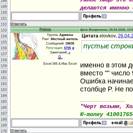
Умное лицо это е
делаются именно 
Ответить
Pelena
Дата: Воскресенье, 26.04.2026, 15:
Группа:
Админы
Цитата
elovkov,
26.04.
Ранг:
Местный житель
Сообщений:
19635
пустые строк
±
Репутация:
4705
Замечаний:
±
именно в этом 
Excel 365 & Mac Excel
вместо "" число 
Ошибка начинает
столбце P. Не по
"Черт возьми, Хо
Ю-money 41001765
Ответить