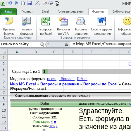
МИР 
Главная
Excel
Готовые решения
Форумы
Библиотека
Правила
Главная
Вопросы
Вопросы
Готовые
Excel и другие
Неформа
форума
форумов
по Excel
по VBA
решения
приложения
общен
Главные страницы
Вопросы и решения
= Мир MS Excel/Смена направ
С
Страница
1
из
1
1
Модератор форума:
,
,
китин
_Boroda_
DrMini
Мир MS Excel
»
Вопросы и решения
»
Вопросы по Excel
»
Смен
(Формулы/Formulas)
Смена направления в формуле интерполяции
Dalm
Дата: Вторник, 19.05.2026, 03:43 |
Группа:
Проверенные
Здравствуйте.
Ранг:
Форумчанин
Есть формула в
Сообщений:
221
±
Репутация:
4
значение из диа
Замечаний:
0%
±