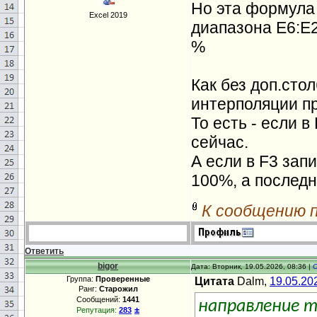
Но эта формула 
Excel 2019
диапазона E6:E2
%
Как без доп.сто
интерполяции п
То есть - если в
сейчас.
А если в F3 запи
100%, а последн
К сообщению 
Ответить
bigor
Дата: Вторник, 19.05.2026, 08:36 |
Группа:
Проверенные
Цитата
Dalm,
19.05.20
Ранг:
Старожил
Сообщений:
1441
направление 
±
Репутация:
283