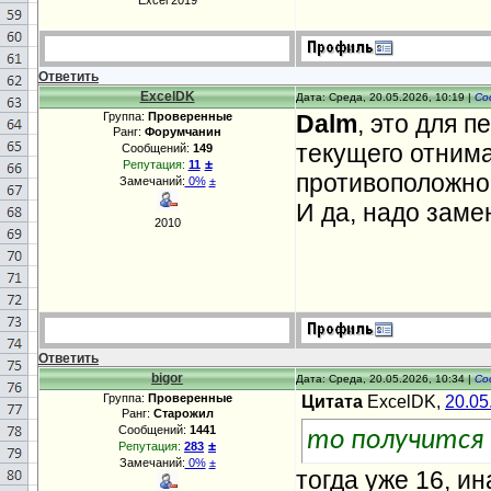
Excel 2019
Ответить
ExcelDK
Дата: Среда, 20.05.2026, 10:19 |
Со
Группа:
Проверенные
Dalm
, это для 
Ранг:
Форумчанин
текущего отнима
Сообщений:
149
±
Репутация:
11
противоположно
Замечаний:
0%
±
И да, надо заме
2010
Ответить
bigor
Дата: Среда, 20.05.2026, 10:34 |
Со
Группа:
Проверенные
Цитата
ExcelDK,
20.05
Ранг:
Старожил
Сообщений:
1441
то получится
±
Репутация:
283
Замечаний:
0%
±
тогда уже 16, ин