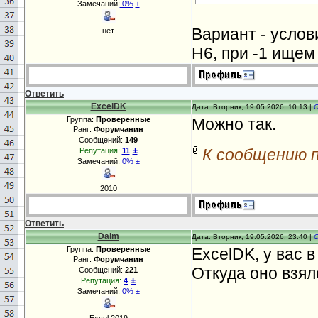
Замечаний:
0%
±
Вариант - услов
нет
Н6, при -1 ищем
Ответить
ExcelDK
Дата: Вторник, 19.05.2026, 10:13 |
Группа:
Проверенные
Можно так.
Ранг:
Форумчанин
Сообщений:
149
±
К сообщению 
Репутация:
11
Замечаний:
0%
±
2010
Ответить
Dalm
Дата: Вторник, 19.05.2026, 23:40 |
Группа:
Проверенные
ExcelDK, у вас 
Ранг:
Форумчанин
Откуда оно взял
Сообщений:
221
±
Репутация:
4
Замечаний:
0%
±