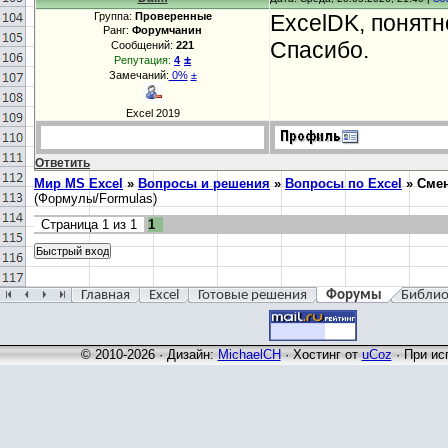
Группа:
Проверенные
ExcelDK, понятн
Ранг:
Форумчанин
Спасибо.
Сообщений:
221
±
Репутация:
4
Замечаний:
0%
±
Excel 2019
Ответить
Мир MS Excel
»
Вопросы и решения
»
Вопросы по Excel
»
Смен
(Формулы/Formulas)
Страница
1
из
1
1
Главная
Excel
Готовые решения
Форумы
Библио
© 2010-2026 · Дизайн:
MichaelCH
·
Хостинг от
uCoz
· При ис