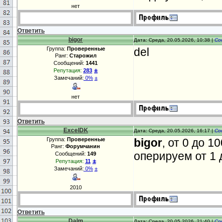
нет
Ответить
bigor
Дата: Среда, 20.05.2026, 10:38 |
Со
Группа:
Проверенные
del
Ранг:
Старожил
Сообщений:
1441
±
Репутация:
283
Замечаний:
0%
±
нет
Ответить
ExcelDK
Дата: Среда, 20.05.2026, 16:17 |
Со
Группа:
Проверенные
bigor
, от 0 до 1
Ранг:
Форумчанин
оперируем от 1 
Сообщений:
149
±
Репутация:
11
Замечаний:
0%
±
2010
Ответить
Dalm
Дата: Среда, 20.05.2026, 21:40 |
Со