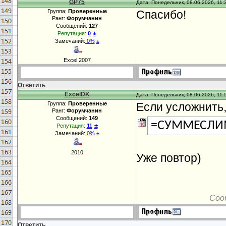
GP75
Дата: Понедельник, 08.06.2026, 11:
Группа:
Проверенные
Спасибо!
Ранг:
Форумчанин
Сообщений:
127
±
Репутация:
0
Замечаний:
0%
±
Excel 2007
Ответить
ExcelDK
Дата: Понедельник, 08.06.2026, 11:
Группа:
Проверенные
Если усложнить, 
Ранг:
Форумчанин
Сообщений:
149
=СУММЕСЛИ
±
Репутация:
11
Замечаний:
0%
±
2010
Уже повтор)
Соо
Ответить