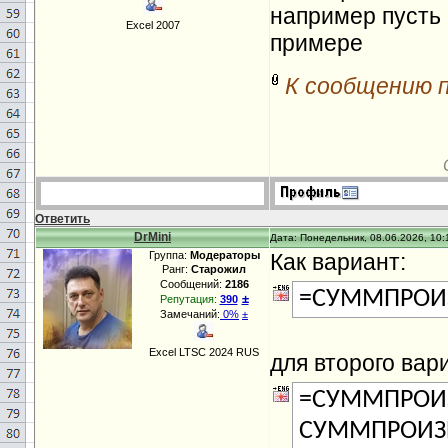
например пусть 
Excel 2007
примере
К сообщению 
Ответить
DrMini
Дата: Понедельник, 08.06.2026, 10:
Группа:
Модераторы
Как вариант:
Ранг:
Старожил
Сообщений:
2186
=СУММПРОИЗ
±
Репутация:
390
Замечаний:
0%
±
Excel LTSC 2024 RUS
для второго вар
=СУММПРОИЗ
СУММПРОИЗВ