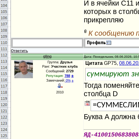
И в ячейки С11 
которых в столб
прикрепляю
К сообщению 
Ответить
gling
Дата: Понедельник, 08.06.2026, 10:
Группа:
Друзья
Цитата
GP75,
08.06.20
Ранг:
Участник клуба
Сообщений:
2729
суммируют зна
±
Репутация:
788
Замечаний:
0%
±
Тогда поменяйте
столбца D
2010
=СУММЕСЛИ
Буква А должна 
ЯД-4100150683808