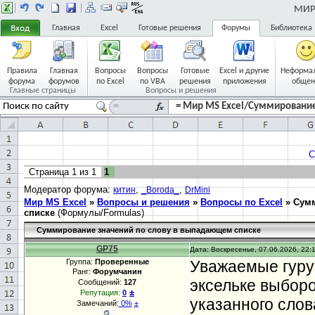
МИР 
Главная
Excel
Готовые решения
Форумы
Библиотека
Правила
Главная
Вопросы
Вопросы
Готовые
Excel и другие
Неформа
форума
форумов
по Excel
по VBA
решения
приложения
общен
Главные страницы
Вопросы и решения
= Мир MS Excel/Суммирование
С
Страница
1
из
1
1
Модератор форума:
,
,
китин
_Boroda_
DrMini
Мир MS Excel
»
Вопросы и решения
»
Вопросы по Excel
»
Сумм
списке
(Формулы/Formulas)
Суммирование значений по слову в выпадающем списке
GP75
Дата: Воскресенье, 07.06.2026, 22:1
Группа:
Проверенные
Уважаемые гуру 
Ранг:
Форумчанин
эксельке выбор
Сообщений:
127
±
Репутация:
0
указанного сло
Замечаний:
0%
±