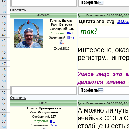
Ответить
elovkov
Дата: Понедельник, 08.06.2026, 09:
Группа:
Друзья
Цитата
and_evg,
08.06
Ранг:
Ветеран
Сообщений:
535
так?
±
Репутация:
84
Замечаний:
0%
±
Интересно, ока
Excel 2013
регистру... инте
Умное лицо это е
делаются именно 
Ответить
GP75
Дата: Понедельник, 08.06.2026, 10:
Группа:
Проверенные
А можно ли чут
Ранг:
Форумчанин
ячейках С13 и С
Сообщений:
127
±
Репутация:
0
столбце D есть 
Замечаний:
0%
±