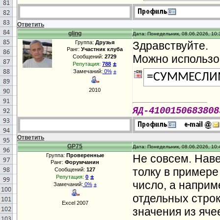
Ответить
gling
Дата: Понедельник, 08.06.2026, 10:
Группа:
Друзья
Здравствуйте.
Ранг:
Участник клуба
Можно использо
Сообщений:
2729
±
Репутация:
788
Замечаний:
0%
±
=СУММЕСЛИ
2010
ЯД-4100150683808
Ответить
GP75
Дата: Понедельник, 08.06.2026, 10:
Группа:
Проверенные
Не совсем. Наве
Ранг:
Форумчанин
толку в примере
Сообщений:
127
±
Репутация:
0
число, а наприм
Замечаний:
0%
±
отдельных строк
Excel 2007
значения из яче