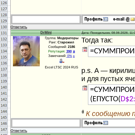
Ответить
DrMini
Дата: Понедельник, 08.06.2026, 11:
Группа:
Модераторы
Тогда так:
Ранг:
Старожил
Сообщений:
2186
=СУММПРОИЗ
±
Репутация:
390
Замечаний:
0%
±
Excel LTSC 2024 RUS
p.s. А — кирили
и для пустых яче
=СУММПРОИЗ
(ЕПУСТО(
D$2
К сообщению 
Ответить