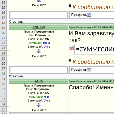
Excel 2007
К сообщению 
Ответить
and_evg
Дата: Понедельник, 08.06.2026, 06:
Группа:
Проверенные
И Вам здравств
Ранг:
Обитатель
так?
Сообщений:
497
±
Репутация:
101
Замечаний:
0%
±
=СУММЕСЛИ
Excel 2007
К сообщению 
Ответить
GP75
Дата: Понедельник, 08.06.2026, 08:
Группа:
Проверенные
Cпасибо! Именно
Ранг:
Форумчанин
Сообщений:
127
±
Репутация:
0
Замечаний:
0%
±
Excel 2007