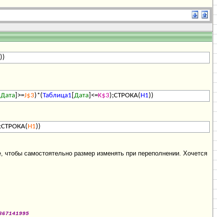
))
[
Дата
]>=
J$3
)*(
Таблица1
[
Дата
]<=
K$3
);СТРОКА(
H1
))
);СТРОКА(
H1
))
е, чтобы самостоятельно размер изменять при переполнении. Хочется
867141995