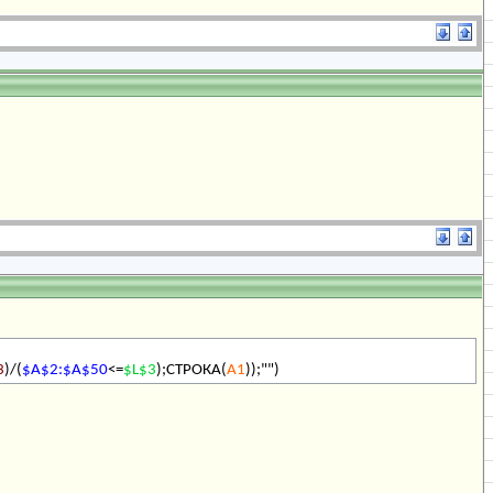
3
)/(
$A$2:$A$50
<=
$L$3
);СТРОКА(
A1
));"")