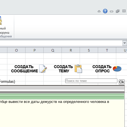
чный
форума
общения
ormulas)
олбце вывести все даты дежурств на определенного человека в