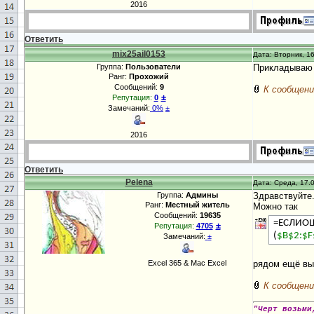
2016
Ответить
mix25ail0153
Дата: Вторник, 16
Группа:
Пользователи
Прикладываю
Ранг:
Прохожий
Сообщений:
9
К сообщени
±
Репутация:
0
Замечаний:
0%
±
2016
Ответить
Pelena
Дата: Среда, 17.0
Группа:
Админы
Здравствуйте
Ранг:
Местный житель
Можно так
Сообщений:
19635
=ЕСЛИОШ
±
Репутация:
4705
(
$B$2:$F
Замечаний:
±
Excel 365 & Mac Excel
рядом ещё вы
К сообщени
"Черт возьми