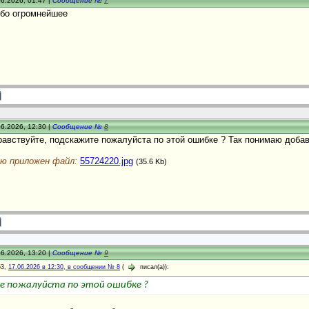
6.2026, 01:47 |
Сообщение №
7
ибо огромнейшее
6.2026, 12:30 |
Сообщение №
8
равствуйте, подскажите пожалуйста по этой ошибке ? Так понимаю доба
ю приложен файл:
55724220.jpg
(35.6 Kb)
6.2026, 13:20 |
Сообщение №
9
53,
17.06.2026 в 12:30, в сообщении № 8
(
писал(а)):
 пожалуйста по этой ошибке ?