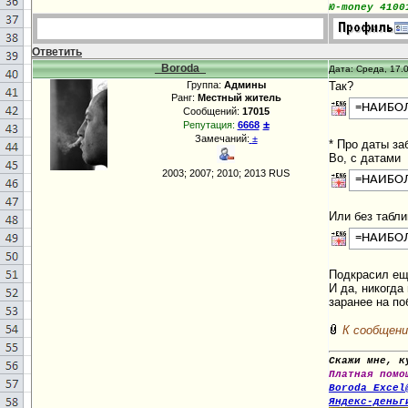
Ю-money 4100
Ответить
_Boroda_
Дата: Среда, 17.0
Группа:
Админы
Так?
Ранг:
Местный житель
=НАИБО
Сообщений:
17015
±
Репутация:
6668
Замечаний:
±
* Про даты з
Во, с датами
2003; 2007; 2010; 2013 RUS
=НАИБО
Или без табл
=НАИБО
Подкрасил ещ
И да, никогда
заранее на по
К сообщени
Скажи мне, к
Платная помо
Boroda_Excel
Яндекс-деньг