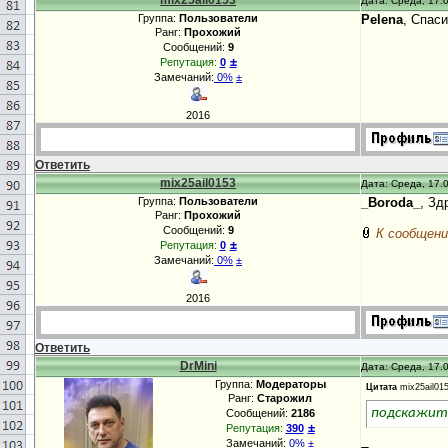
mix25ail0153
Дата: Среда, 17.0
Группа:
Пользователи
Pelena
, Спас
Ранг:
Прохожий
Сообщений:
9
±
Репутация:
0
Замечаний:
0%
±
2016
Ответить
mix25ail0153
Дата: Среда, 17.0
Группа:
Пользователи
_Boroda_
, Зд
Ранг:
Прохожий
Сообщений:
9
К сообщени
±
Репутация:
0
Замечаний:
0%
±
2016
Ответить
DrMini
Дата: Среда, 17.0
Группа:
Модераторы
Цитата
mix25ail01
Ранг:
Старожил
подскажите
Сообщений:
2186
±
Репутация:
390
Замечаний:
0%
±