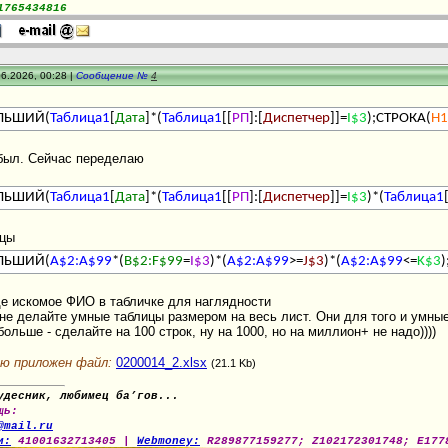
1765434816
6.2026, 00:28 |
Сообщение №
4
ЛЬШИЙ(
Таблица1
[
Дата
]*(
Таблица1
[[
РП
]:[
Диспетчер
]]=
I$3
);СТРОКА(
H1
абыл. Сейчас переделаю
ЛЬШИЙ(
Таблица1
[
Дата
]*(
Таблица1
[[
РП
]:[
Диспетчер
]]=
I$3
)*(
Таблица1
ицы
ЛЬШИЙ(
A$2:A$99
*(
B$2:F$99
=
I$3
)*(
A$2:A$99
>=
J$3
)*(
A$2:A$99
<=
K$3
е искомое ФИО в табличке для наглядности
 не делайте умные таблицы размером на весь лист. Они для того и умны
больше - сделайте на 100 строк, ну на 1000, но на миллион+ не надо))))
ю приложен файл:
0200014_2.xlsx
(21.1 Kb)
удесник, любимец ба’гов...
щь:
@mail.ru
и:
41001632713405 |
Webmoney:
R289877159277; Z102172301748; E177