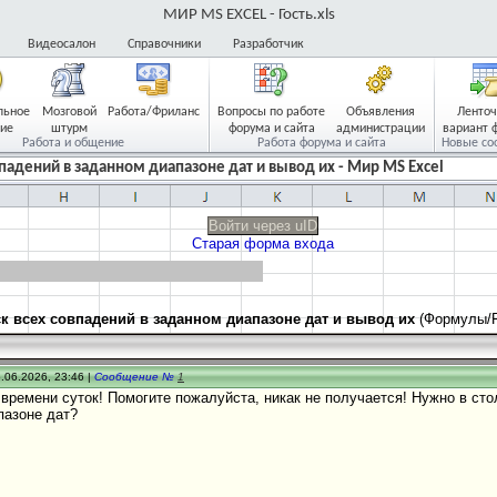
МИР MS EXCEL - Гость.xls
Видеосалон
Справочники
Разработчик
льное
Мозговой
Работа/Фриланс
Вопросы по работе
Объявления
Ленто
ие
штурм
форума и сайта
администрации
вариант 
Работа и общение
Работа форума и сайта
Новые со
впадений в заданном диапазоне дат и вывод их - Мир MS Excel
Войти через uID
Старая форма входа
к всех совпадений в заданном диапазоне дат и вывод их
(Формулы/F
.06.2026, 23:46 |
Сообщение №
1
времени суток! Помогите пожалуйста, никак не получается! Нужно в ст
пазоне дат?