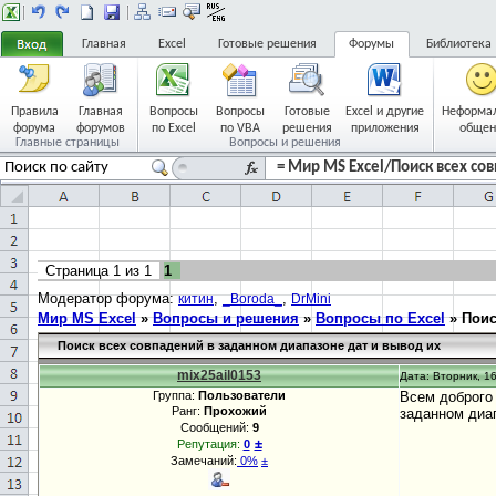
Главная
Excel
Готовые решения
Форумы
Библиотека
Правила
Главная
Вопросы
Вопросы
Готовые
Excel и другие
Неформа
форума
форумов
по Excel
по VBA
решения
приложения
общен
Главные страницы
Вопросы и решения
= Мир MS Excel/Поиск всех со
Страница
1
из
1
1
Модератор форума:
,
,
китин
_Boroda_
DrMini
Мир MS Excel
»
Вопросы и решения
»
Вопросы по Excel
»
Поис
Поиск всех совпадений в заданном диапазоне дат и вывод их
mix25ail0153
Дата: Вторник, 16
Группа:
Пользователи
Всем доброго 
Ранг:
Прохожий
заданном диа
Сообщений:
9
±
Репутация:
0
Замечаний:
0%
±