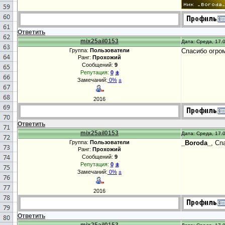
Ответить
mix25ail0153
Дата: Среда, 17.0
Группа:
Пользователи
Спасибо огро
Ранг:
Прохожий
Сообщений:
9
±
Репутация:
0
Замечаний:
0%
±
2016
Ответить
mix25ail0153
Дата: Среда, 17.0
Группа:
Пользователи
_Boroda_
, Сп
Ранг:
Прохожий
Сообщений:
9
±
Репутация:
0
Замечаний:
0%
±
2016
Ответить