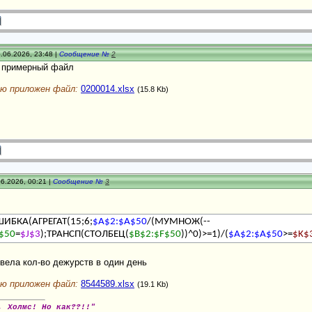
.06.2026, 23:48 |
Сообщение №
2
 примерный файл
ю приложен файл:
0200014.xlsx
(15.8 Kb)
6.2026, 00:21 |
Сообщение №
3
.
ИБКА(АГРЕГАТ(15;6;
$A$2:$A$50
/(МУМНОЖ(--
$50
=
$J$3
);ТРАНСП(СТОЛБЕЦ(
$B$2:$F$50
))^0)>=1)/(
$A$2:$A$50
>=
$K$
вела кол-во дежурств в один день
ю приложен файл:
8544589.xlsx
(19.1 Kb)
, Холмс! Но как??!!"