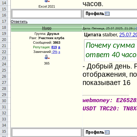
часов.
Excel 2021
Ответить
Hugo
Дата: Пятница, 25.07.2025, 21:26 |
Группа:
Друзья
Цитата
stalber,
25.07.2
Ранг:
Участник клуба
Сообщений:
3863
Почему сумма 
±
Репутация:
819
Замечаний:
0%
±
ответ 40 часо
365
- Добрый день. 
отображения, пот
показывает 16
webmoney: E26528
USDT TRC20: TN8X