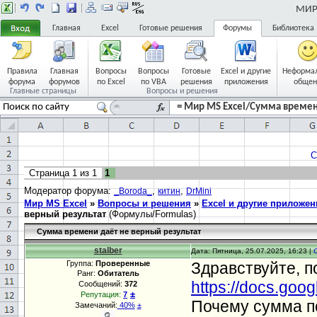
МИР 
Главная
Excel
Готовые решения
Форумы
Библиотека
Правила
Главная
Вопросы
Вопросы
Готовые
Excel и другие
Неформа
форума
форумов
по Excel
по VBA
решения
приложения
общен
Главные страницы
Вопросы и решения
= Мир MS Excel/Сумма времени
С
Страница
1
из
1
1
Модератор форума:
,
,
_Boroda_
китин
DrMini
Мир MS Excel
»
Вопросы и решения
»
Excel и другие приложен
верный результат
(Формулы/Formulas)
Сумма времени даёт не верный результат
stalber
Дата: Пятница, 25.07.2025, 16:23 |
Группа:
Проверенные
Здравствуйте, п
Ранг:
Обитатель
https://docs.goo
Сообщений:
372
±
Репутация:
7
Почему сумма по
Замечаний:
40%
±