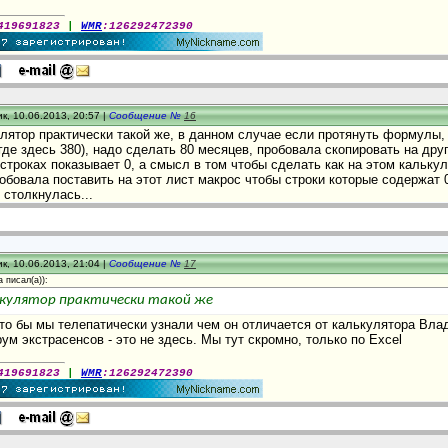
419691823
|
WMR
:126292472390
к, 10.06.2013, 20:57 |
Сообщение №
16
лятор практически такой же, в данном случае если протянуть формулы, т
где здесь 380), надо сделать 80 месяцев, пробовала скопировать на дру
строках показывает 0, а смысл в том чтобы сделать как на этом кальк
обовала поставить на этот лист макрос чтобы строки которые содержат 
 столкнулась...
к, 10.06.2013, 21:04 |
Сообщение №
17
а
писал(а)):
ькулятор практически такой же
то бы мы телепатически узнали чем он отличается от калькулятора Вла
ум экстрасенсов - это не здесь. Мы тут скромно, только по Excel
419691823
|
WMR
:126292472390