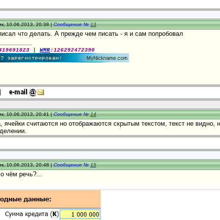
к, 10.06.2013, 20:38 |
Сообщение №
13
исал что делать. А прежде чем писать - я и сам попробовал
419691823
|
WMR
:126292472390
к, 10.06.2013, 20:41 |
Сообщение №
14
, ячейки считаются но отображаются скрытым текстом, текст не видно, н
ыделении.
к, 10.06.2013, 20:48 |
Сообщение №
15
о чём речь?...