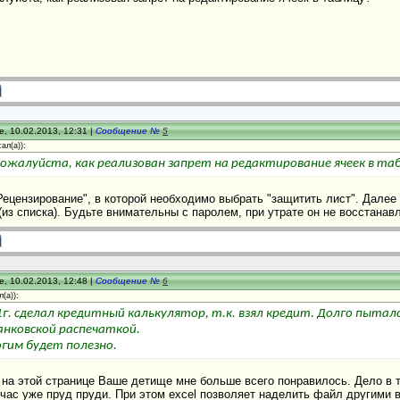
, 10.02.2013, 12:31 |
Сообщение №
5
ал(а)):
ожалуйста, как реализован запрет на редактирование ячеек в та
Рецензирование", в которой необходимо выбрать "защитить лист". Дале
(из списка). Будьте внимательны с паролем, при утрате он не восстанав
, 10.02.2013, 12:48 |
Сообщение №
6
(а)):
1г. сделал кредитный калькулятор, т.к. взял кредит. Долго пытал
банковской распечаткой.
гим будет полезно.
 на этой странице Ваше детище мне больше всего понравилось. Дело в 
час уже пруд пруди. При этом excel позволяет наделить файл другими 