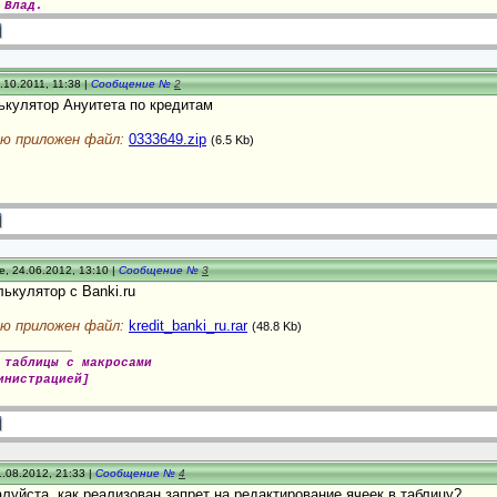
 Влад.
.10.2011, 11:38 |
Сообщение №
2
ькулятор Ануитета по кредитам
ю приложен файл:
0333649.zip
(6.5 Kb)
, 24.06.2012, 13:10 |
Сообщение №
3
ькулятор с Banki.ru
ю приложен файл:
kredit_banki_ru.rar
(48.8 Kb)
 таблицы с макросами
инистрацией]
.08.2012, 21:33 |
Сообщение №
4
луйста, как реализован запрет на редактирование ячеек в таблицу?