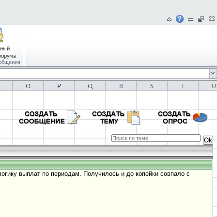
чный
форума
общения
 логику выплат по периодам. Получилось и до копейки совпало с