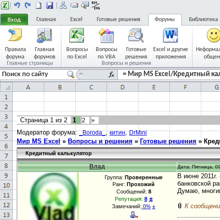
Главная
Excel
Готовые решения
Форумы
Библиотека
Правила
Главная
Вопросы
Вопросы
Готовые
Excel и другие
Неформа
форума
форумов
по Excel
по VBA
решения
приложения
общен
Главные страницы
Вопросы и решения
= Мир MS Excel/Кредитный кал
Страница
1
из
2
1
2
»
Модератор форума:
,
,
_Boroda_
китин
DrMini
Мир MS Excel
»
Вопросы и решения
»
Готовые решения
»
Кред
Кредитный калькулятор
Влад
Дата: Пятница, 09
В июне 2011г.
Группа:
Проверенные
банковской ра
Ранг:
Прохожий
Думаю, многи
Сообщений:
8
±
Репутация:
8
К сообщени
Замечаний:
0%
±