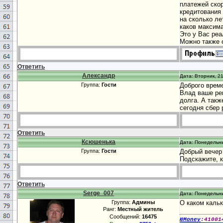
платежей скор
кредитования 
на сколько ле
каков максима
Это у Вас реа
Можно также 
Ответить
Александр
Дата: Вторник, 21
Группа:
Гости
Доброго врем
Влад ваше ре
долга. А такж
сегодня сбер 
Ответить
Ксюшенька
Дата: Понедельни
Группа:
Гости
Добрый вечер
Подскажите, к
Ответить
Serge_007
Дата: Понедельни
Группа:
Админы
О каком каль
Ранг:
Местный житель
Сообщений:
16475
ЮMoney
:41001