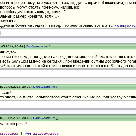
ее интересен тому, кто уже взял кредит, для сверки с банковским, при
вопросы могут стоять по-иному, например:
т необходимо взять кредит, если...?
льный размер кредита, если...?
лизовано.
сделать более наглядный вывод, что реализовано вот в этих
калькулято
.05.2013, 20:46 |
Сообщение №
7
ени суток
шение очень удачное даже на сегодня ежемесячный платеж полностью со
е есть большой минус на сегодня , при введении суммы досрочного пог
работает именно по этой схеме и никак и наче хотя раньше было два вари
к, 10.06.2013, 20:02 |
Сообщение №
8
 всем!
то знает, на листе калькулятора стоит ограничение по количеству месяц
к, 10.06.2013, 20:12 |
Сообщение №
9
куляторе речь?
419691823
|
WMR
:126292472390