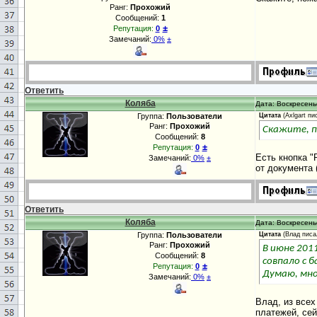
Ранг:
Прохожий
Сообщений:
1
±
Репутация:
0
Замечаний:
0%
±
Ответить
Коляба
Дата: Воскресенье
Группа:
Пользователи
Цитата
(
Axlgart
пис
Ранг:
Прохожий
Скажите, п
Сообщений:
8
±
Репутация:
0
Есть кнопка "
Замечаний:
0%
±
от документа 
Ответить
Коляба
Дата: Воскресенье
Группа:
Пользователи
Цитата
(
Влад
писал
Ранг:
Прохожий
В июне 201
Сообщений:
8
совпало с 
±
Репутация:
0
Думаю, мно
Замечаний:
0%
±
Влад, из всех
платежей, сей