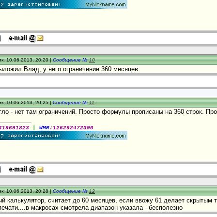
к, 10.06.2013, 20:20 |
Сообщение №
10
ыложил Влад, у него ограничение 360 месяцев
к, 10.06.2013, 20:25 |
Сообщение №
11
ло - нет там ограничений. Просто формулы прописаны на 360 строк. Про
419691823
|
WMR
:126292472390
к, 10.06.2013, 20:28 |
Сообщение №
12
й калькулятор, считает до 60 месяцев, если ввожу 61 делает скрытым т
печати....в макросах смотрела диапазон указала - бесполезно