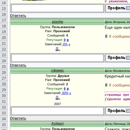
С уважением,
Ответить
atashe
Дата: Вторник, 11
Группа:
Пользователи
Еще один кал
Ранг:
Прохожий
Сообщений:
4
К сообщени
±
Репутация:
0
Замечаний:
0%
±
Ответить
сфинкс
Дата: Воскресенье
Группа:
Друзья
Кредитный кал
Ранг:
Прохожий
Сообщений:
2
К сообщени
±
Репутация:
6
Замечаний:
60%
±
страница про
[Удалено адм
2007
Ответить
Axlgart
Дата: Пятница, 31
Группа:
Пользователи
Скажите, пожа