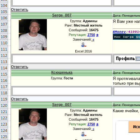
Ответить
Serge_007
Дата: Понедельни
Группа:
Админы
Я Вам уже нап
Ранг:
Местный житель
Сообщений:
16475
ЮMoney
:41001
±
Репутация:
2750
Замечаний:
±
Excel 2016
Ответить
Ксюшенька
Дата: Понедельни
Группа:
Гости
Я протягивала
только при в
Ответить
Serge_007
Дата: Понедельни
Группа:
Админы
Какие ячейки, 
Ранг:
Местный житель
Сообщений:
16475
±
Репутация:
2750
Замечаний:
±