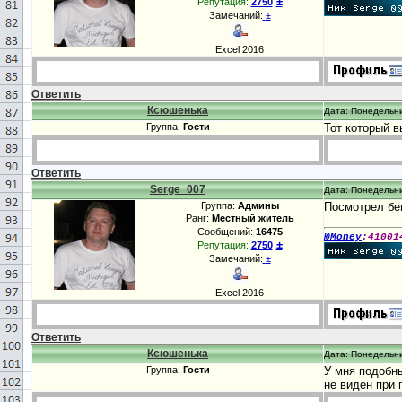
±
Репутация:
2750
Замечаний:
±
Excel 2016
Ответить
Ксюшенька
Дата: Понедельни
Группа:
Гости
Тот который в
Ответить
Serge_007
Дата: Понедельни
Группа:
Админы
Посмотрел бег
Ранг:
Местный житель
Сообщений:
16475
ЮMoney
:41001
±
Репутация:
2750
Замечаний:
±
Excel 2016
Ответить
Ксюшенька
Дата: Понедельни
Группа:
Гости
У мня подобны
не виден при 