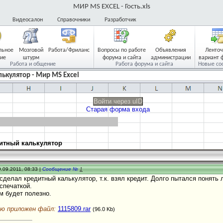
МИР MS EXCEL - Гость.xls
Видеосалон
Справочники
Разработчик
льное
Мозговой
Работа/Фриланс
Вопросы по работе
Объявления
Ленто
ие
штурм
форума и сайта
администрации
вариант 
Работа и общение
Работа форума и сайта
Новые со
ькулятор - Мир MS Excel
Войти через uID
Старая форма входа
итный калькулятор
.09.2011, 08:33 |
Сообщение №
1
 сделал кредитный калькулятор, т.к. взял кредит. Долго пытался понять
спечаткой.
м будет полезно.
ю приложен файл:
1115809.rar
(96.0 Kb)