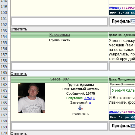
ЮMoney
:41001
Ответить
Ксюшенька
Дата: Понедельни
Группа:
Гости
У меня кальку
месяцев (там 
на остальных 
убирались, пр
такой ерундой
Ответить
Serge_007
Дата: Понедельни
Группа:
Админы
Цитата
(
Ксюшеньк
Ранг:
Местный житель
У меня кал
Сообщений:
16475
±
И Вы хотите ч
Репутация:
2750
Извините, фор
Замечаний:
±
ЮMoney
:41001
Excel 2016
Ответить