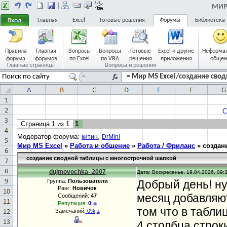
МИР 
Главная
Excel
Готовые решения
Форумы
Библиотека
Правила
Главная
Вопросы
Вопросы
Готовые
Excel и другие
Неформа
форума
форумов
по Excel
по VBA
решения
приложения
общен
Главные страницы
Вопросы и решения
= Мир MS Excel/создание свод
С
Страница
1
из
1
1
Модератор форума:
,
китин
DrMini
Мир MS Excel
»
Работа и общение
»
Работа / Фриланс
»
создан
создание сводной таблицы с многострочной шапкой
dujmovochka_2007
Дата: Воскресенье, 19.04.2026, 09:
Группа:
Пользователи
Добрый день! н
Ранг:
Новичок
месяц добавляют
Сообщений:
47
±
Репутация:
0
том что в табл
Замечаний:
0%
±
4 столбца строки