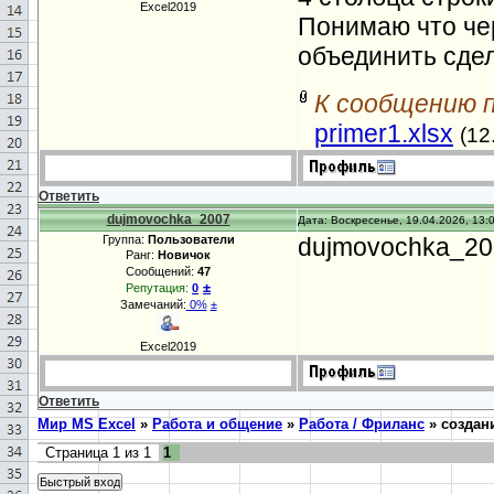
Excel2019
Понимаю что че
объединить сдел
К сообщению 
primer1.xlsx
(12
Ответить
dujmovochka_2007
Дата: Воскресенье, 19.04.2026, 13:
Группа:
Пользователи
dujmovochka_200
Ранг:
Новичок
Сообщений:
47
±
Репутация:
0
Замечаний:
0%
±
Excel2019
Ответить
Мир MS Excel
»
Работа и общение
»
Работа / Фриланс
»
создан
Страница
1
из
1
1