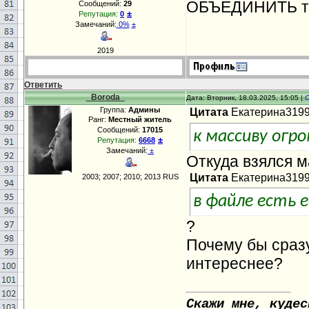
ОБЪЕДИНИТЬ то
Сообщений:
29
±
Репутация:
0
Замечаний:
0%
±
2019
Ответить
_Boroda_
Дата: Вторник, 18.03.2025, 15:05 |
Группа:
Админы
Цитата
Екатерина319
Ранг:
Местный житель
Сообщений:
17015
к массиву ог
±
Репутация:
6668
Замечаний:
±
Откуда взялся м
Цитата
Екатерина319
2003; 2007; 2010; 2013 RUS
в файле есть е
?
Почему бы сразу
интереснее?
Скажи мне, кудес