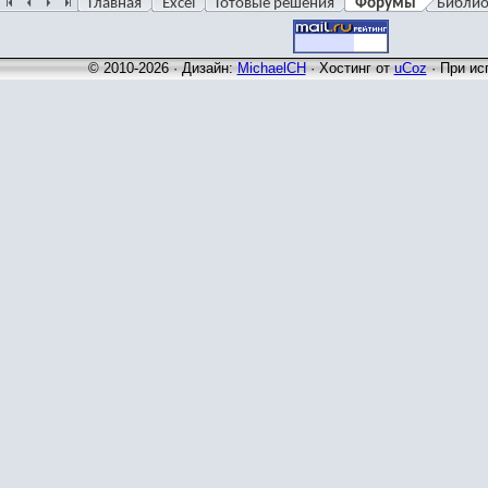
Главная
Excel
Готовые решения
Форумы
Библио
© 2010-2026 · Дизайн:
MichaelCH
·
Хостинг от
uCoz
· При ис