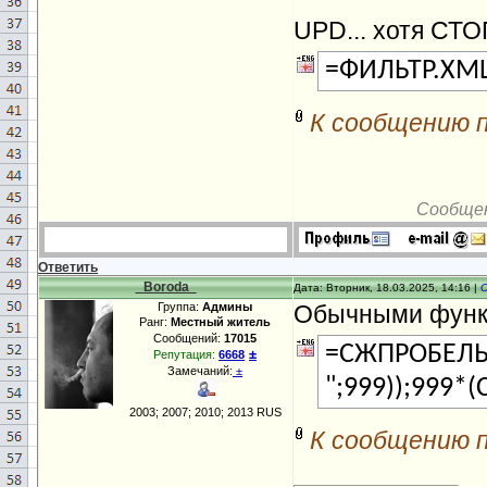
UPD... хотя СТ
=ФИЛЬТР.XML
К сообщению 
Сообще
Ответить
_Boroda_
Дата: Вторник, 18.03.2025, 14:16 |
Группа:
Админы
Обычными функ
Ранг:
Местный житель
Сообщений:
17015
=СЖПРОБЕЛЫ
±
Репутация:
6668
Замечаний:
±
";999));999*
2003; 2007; 2010; 2013 RUS
К сообщению 