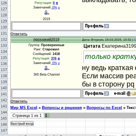
±
Репутация:
0
Замечаний:
0%
±
2019
Ответить
прохожий2019
Дата: Вторник, 18.03.2025, 15:52 |
Группа:
Проверенные
Цитата
Екатерина319
Ранг:
Старожил
Сообщений:
1418
только кратк
±
Репутация:
376
Замечаний:
0%
±
ну ведь краткая 
Если массив реа
365 Beta Channel
бы в сторону pq
Ответить
Мир MS Excel
»
Вопросы и решения
»
Вопросы по Excel
»
Текс
Страница
1
из
1
1