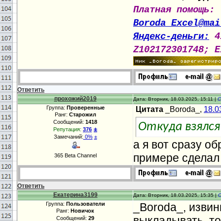
Платная помощь:
Boroda_Excel@mai
Яндекс-деньги:
4
Z102172301748; E
Ответить
прохожий2019
Дата: Вторник, 18.03.2025, 15:11 |
С
Группа:
Проверенные
Цитата
_Boroda_,
18.0
Ранг:
Старожил
Сообщений:
1418
Откуда взялся
±
Репутация:
376
Замечаний:
0%
±
а я вот сразу о
примере сделал д
365 Beta Channel
Ответить
Екатерина3199
Дата: Вторник, 18.03.2025, 15:35 |
Группа:
Пользователи
_Boroda_, извин
Ранг:
Новичок
выкладывать, то
Сообщений:
29