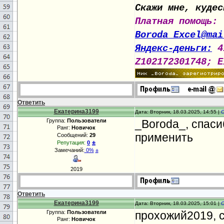
Скажи мне, кудес
Платная помощь:
Boroda_Excel@mai
Яндекс-деньги:
4
Z102172301748; E
Ответить
Екатерина3199
Дата: Вторник, 18.03.2025, 14:55 |
Группа:
Пользователи
_Boroda_, спаси
Ранг:
Новичок
применить
Сообщений:
29
±
Репутация:
0
Замечаний:
0%
±
2019
Ответить
Екатерина3199
Дата: Вторник, 18.03.2025, 15:01 |
Группа:
Пользователи
прохожий2019, с
Ранг:
Новичок