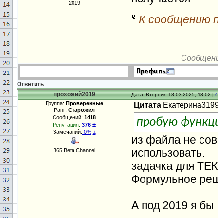
2019
К сообщению 
Сообщен
Ответить
прохожий2019
Дата: Вторник, 18.03.2025, 13:02 |
Группа:
Проверенные
Цитата
Екатерина319
Ранг:
Старожил
Сообщений:
1418
пробую функц
±
Репутация:
376
Замечаний:
0%
±
из файла не сов
использовать.
365 Beta Channel
задачка для ТЕК
Формульное реш
А под 2019 я бы