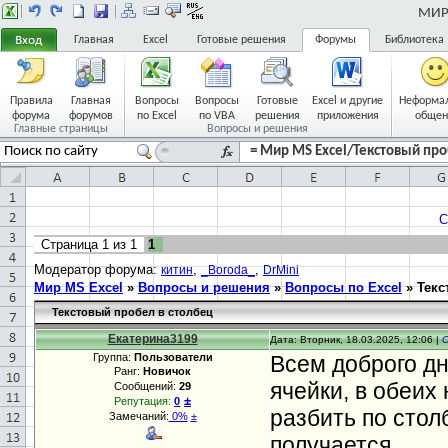
МИР 
Главная
Excel
Готовые решения
Форумы
Библиотека
Правила
Главная
Вопросы
Вопросы
Готовые
Excel и другие
Неформа
форума
форумов
по Excel
по VBA
решения
приложения
общен
Главные страницы
Вопросы и решения
= Мир MS Excel/Текстовый про
С
Страница
1
из
1
1
Модератор форума:
,
,
китин
_Boroda_
DrMini
Мир MS Excel
»
Вопросы и решения
»
Вопросы по Excel
»
Текс
Текстовый пробел в столбец
Екатерина3199
Дата: Вторник, 18.03.2025, 12:06 |
Группа:
Пользователи
Всем доброго дн
Ранг:
Новичок
ячейки, в обеих
Сообщений:
29
±
Репутация:
0
разбить по стол
Замечаний:
0%
±
получается