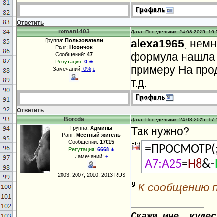
Ответить
roman1403
Дата: Понедельник, 24.03.2025, 16:
Группа:
Пользователи
alexa1965
, немн
Ранг:
Новичок
формула нашла 
Сообщений:
47
±
Репутация:
0
примеру На проду
Замечаний:
0%
±
т.д.
Ответить
_Boroda_
Дата: Понедельник, 24.03.2025, 17:
Группа:
Админы
Так нужно?
Ранг:
Местный житель
Сообщений:
17015
=ПРОСМОТР(;
±
Репутация:
6668
Замечаний:
±
A7:A25
=
H8
&-
2003; 2007; 2010; 2013 RUS
К сообщению 
Скажи мне, кудес