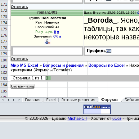
Ответить
roman1403
Дата: Вторник, 25.03.2025, 13:26 |
Группа:
Пользователи
_Boroda_
, Ясно
Ранг:
Новичок
таблицы, так ка
Сообщений:
47
±
Репутация:
0
некоторые назв
Замечаний:
0%
±
Ответить
Мир MS Excel
»
Вопросы и решения
»
Вопросы по Excel
»
Нахо
критериям
(Формулы/Formulas)
Страница
1
из
1
1
Главная
Excel
Готовые решения
Форумы
Библио
© 2010-2026 · Дизайн:
MichaelCH
·
Хостинг от
uCoz
· При ис