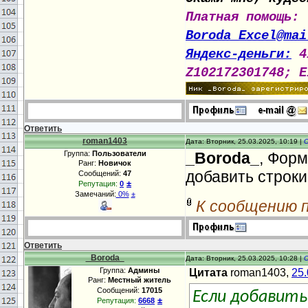
Платная помощь:
Boroda_Excel@mai
Яндекс-деньги:
4
Z102172301748; E
Ответить
roman1403
Дата: Вторник, 25.03.2025, 10:19 |
Группа:
Пользователи
_Boroda_
, Форм
Ранг:
Новичок
добавить строки
Сообщений:
47
±
Репутация:
0
Замечаний:
0%
±
К сообщению 
Ответить
_Boroda_
Дата: Вторник, 25.03.2025, 10:28 |
Группа:
Админы
Цитата
roman1403,
25.
Ранг:
Местный житель
Сообщений:
17015
Если добавить
±
Репутация:
6668