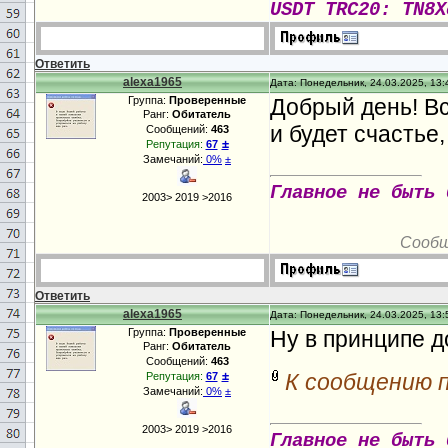
USDT TRC20: TN8X
Ответить
alexa1965
Дата: Понедельник, 24.03.2025, 13:
Группа:
Проверенные
Добрый день! Вс
Ранг:
Обитатель
и будет счастье
Сообщений:
463
±
Репутация:
67
Замечаний:
0%
±
Главное не быть 
2003> 2019 >2016
Сообщ
Ответить
alexa1965
Дата: Понедельник, 24.03.2025, 13:
Группа:
Проверенные
Ну в принципе д
Ранг:
Обитатель
Сообщений:
463
±
К сообщению 
Репутация:
67
Замечаний:
0%
±
2003> 2019 >2016
Главное не быть 