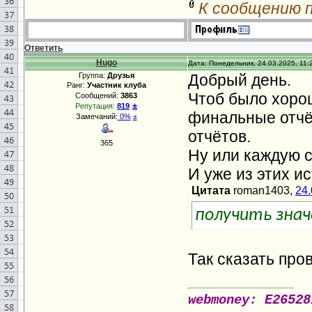
К сообщению 
Ответить
Hugo
Дата: Понедельник, 24.03.2025, 11:
Группа:
Друзья
Добрый день.
Ранг:
Участник клуба
Чтоб было хоро
Сообщений:
3863
±
Репутация:
819
финальные отчёт
Замечаний:
0%
±
отчётов.
365
Ну или каждую 
И уже из этих и
Цитата
roman1403,
24.
получить знач
Так сказать про
webmoney: E26528