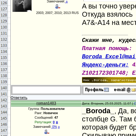
Замечаний:
±
А вы точно увер
Откуда взялось
2003; 2007; 2010; 2013 RUS
A7&-A14 на мес
Скажи мне, кудес
Платная помощь:
Boroda_Excel@mai
Яндекс-деньги:
4
Z102172301748; E
Ответить
roman1403
Дата: Вторник, 25.03.2025, 11:07 |
С
Группа:
Пользователи
_Boroda_
, Да, 
Ранг:
Новичок
столбце G. Там 
Сообщений:
47
±
Репутация:
0
которая будет б
Замечаний:
0%
±
Скидываю пример