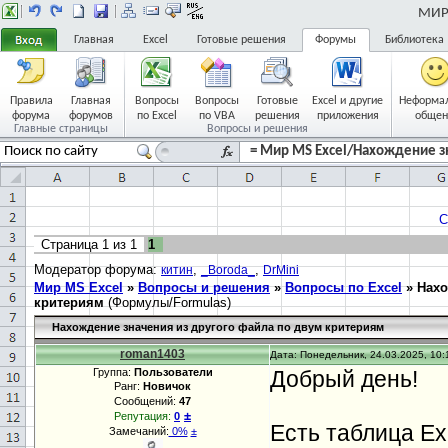
МИР 
Главная
Excel
Готовые решения
Форумы
Библиотека
Правила
Главная
Вопросы
Вопросы
Готовые
Excel и другие
Неформа
форума
форумов
по Excel
по VBA
решения
приложения
общен
Главные страницы
Вопросы и решения
= Мир MS Excel/Нахождение зн
С
Страница
1
из
1
1
Модератор форума:
,
,
китин
_Boroda_
DrMini
Мир MS Excel
»
Вопросы и решения
»
Вопросы по Excel
»
Нахо
критериям
(Формулы/Formulas)
Нахождение значения из другого файла по двум критериям
roman1403
Дата: Понедельник, 24.03.2025, 10:
Группа:
Пользователи
Добрый день!
Ранг:
Новичок
Сообщений:
47
±
Репутация:
0
Есть таблица Exc
Замечаний:
0%
±