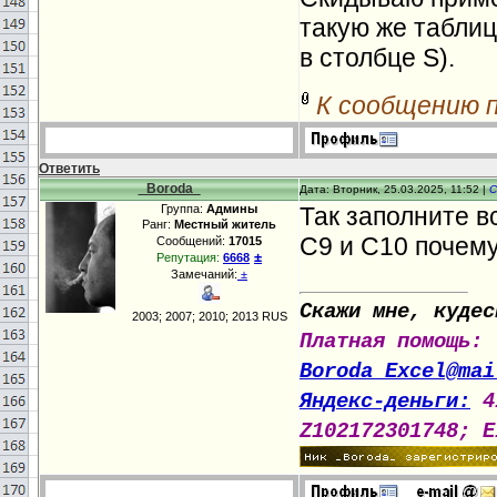
такую же табли
в столбце S).
К сообщению 
Ответить
_Boroda_
Дата: Вторник, 25.03.2025, 11:52 |
С
Группа:
Админы
Так заполните в
Ранг:
Местный житель
С9 и С10 почем
Сообщений:
17015
±
Репутация:
6668
Замечаний:
±
Скажи мне, кудес
2003; 2007; 2010; 2013 RUS
Платная помощь:
Boroda_Excel@mai
Яндекс-деньги:
4
Z102172301748; E