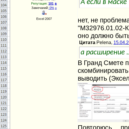
А если в мас
±
Репутация:
101
Замечаний:
0%
±
нет, не проблем
Excel 2007
"М32976.01.02-К
оно должно быть
Цитата
Pelena,
15.04.
а расширение 
В Гранд Смете 
скомбинировать 
выводить (Эксел
Повторюсь.... п