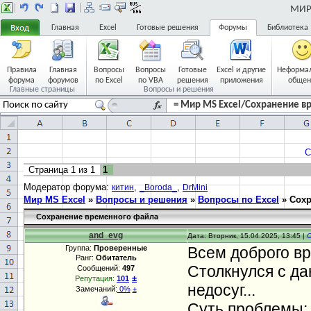
МИР 
Главная
Excel
Готовые решения
Форумы
Библиотека
Правила
Главная
Вопросы
Вопросы
Готовые
Excel и другие
Неформа
форума
форумов
по Excel
по VBA
решения
приложения
общен
Главные страницы
Вопросы и решения
= Мир MS Excel/Сохранение в
С
Страница
1
из
1
1
Модератор форума:
,
,
китин
_Boroda_
DrMini
Мир MS Excel
»
Вопросы и решения
»
Вопросы по Excel
»
Сохр
Сохранение временного файла
and_evg
Дата: Вторник, 15.04.2025, 13:45 |
Группа:
Проверенные
Всем доброго вр
Ранг:
Обитатель
Столкнулся с да
Сообщений:
497
±
Репутация:
101
недосуг...
Замечаний:
0%
±
Суть проблемы: