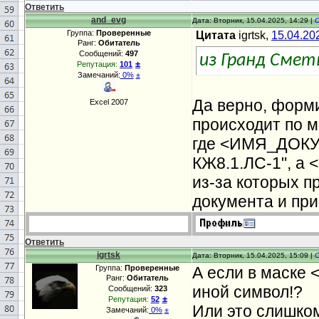
Ответить
and_evg
Дата: Вторник, 15.04.2025, 14:29 |
Группа:
Проверенные
Цитата
igrtsk,
15.04.20
Ранг:
Обитатель
Сообщений:
497
из Гранд Смет
±
Репутация:
101
Замечаний:
0%
±
Да верно, форм
Excel 2007
происходит по
где <ИМЯ_ДОКУМ
КЖ8.1.ЛС-1", а 
из-за которых п
документа и при
Ответить
igrtsk
Дата: Вторник, 15.04.2025, 15:09 |
Группа:
Проверенные
А если в маске
Ранг:
Обитатель
иной символ!?
Сообщений:
323
±
Репутация:
52
Или это слишко
Замечаний:
0%
±