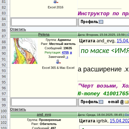
Excel 2016
Инструктор по пр
Ответить
Pelena
Дата: Вторник, 15.04.2025, 15:59 |
Группа:
Админы
Цитата
and_evg,
15.04
Ранг:
Местный житель
Сообщений:
19635
по маске <И
±
Репутация:
4705
Замечаний:
±
а расширение .x
Excel 365 & Mac Excel
"Черт возьми, Хо
Ю-money 41001765
Ответить
and_evg
Дата: Среда, 16.04.2025, 06:45 |
Со
Группа:
Проверенные
Цитата
igrtsk,
15.04.20
Ранг:
Обитатель
Сообщений:
497