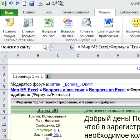
МИР 
Главная
Excel
Готовые решения
Форумы
Библиотека
Правила
Главная
Вопросы
Вопросы
Готовые
Excel и другие
Неформа
форума
форумов
по Excel
по VBA
решения
приложения
общен
Главные страницы
Вопросы и решения
= Мир MS Excel/Формула "Если
С
Страница
1
из
1
1
Модератор форума:
,
,
китин
_Boroda_
DrMini
Мир MS Excel
»
Вопросы и решения
»
Вопросы по Excel
»
Форм
одобрено
(Формулы/Formulas)
Формула "Если" зарегистрировано, отказано и одобрено
zhanna_z94
Дата: Четверг, 26.06.2025, 09:18 |
С
Группа:
Пользователи
Добрый день! П
Ранг:
Новичок
чтоб в зарегист
Сообщений:
15
±
Репутация:
0
необходимое ко
Замечаний:
0%
±