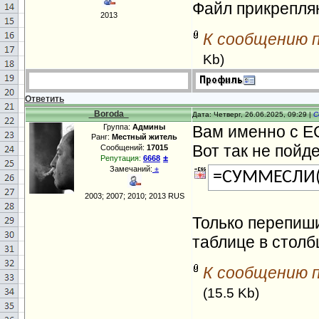
Файл прикрепля
2013
К сообщению 
Kb)
Ответить
_Boroda_
Дата: Четверг, 26.06.2025, 09:29 |
С
Группа:
Админы
Вам именно с Е
Ранг:
Местный житель
Вот так не пойд
Сообщений:
17015
±
Репутация:
6668
Замечаний:
±
=СУММЕСЛИ
2003; 2007; 2010; 2013 RUS
Только перепиши
таблице в столб
К сообщению 
(15.5 Kb)