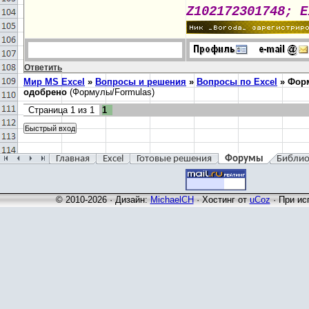
Z102172301748; E
Ответить
Мир MS Excel
»
Вопросы и решения
»
Вопросы по Excel
»
Форм
одобрено
(Формулы/Formulas)
Страница
1
из
1
1
Главная
Excel
Готовые решения
Форумы
Библио
© 2010-2026 · Дизайн:
MichaelCH
·
Хостинг от
uCoz
· При ис