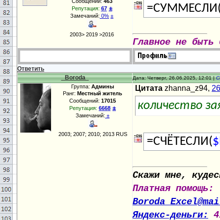
Сообщений:
463
=СУММЕСЛИ
±
Репутация:
67
Замечаний:
0%
±
2003> 2019 >2016
Главное не быть 
Ответить
_Boroda_
Дата: Четверг, 26.06.2025, 12:01 |
С
Группа:
Админы
Цитата
zhanna_z94,
26
Ранг:
Местный житель
Сообщений:
17015
количество за
±
Репутация:
6668
Замечаний:
±
2003; 2007; 2010; 2013 RUS
=СЧЁТЕСЛИ(
$
Скажи мне, кудес
Платная помощь:
Boroda_Excel@mai
Яндекс-деньги:
4