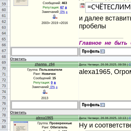
Сообщений:
463
=СЧЁТЕСЛИМ
±
Репутация:
67
Замечаний:
0%
±
и далее вставит
2003> 2019 >2016
пробелы
Главное не быть 
Ответить
zhanna_z94
Дата: Четверг, 26.06.2025, 09:59 |
С
Группа:
Пользователи
alexa1965, Огро
Ранг:
Новичок
Сообщений:
15
±
Репутация:
0
Замечаний:
0%
±
2013
Ответить
alexa1965
Дата: Четверг, 26.06.2025, 10:13 |
С
Группа:
Проверенные
Ну и соответст
Ранг:
Обитатель