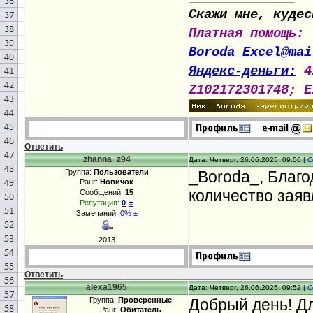
Скажи мне, кудес
Платная помощь:
Boroda_Excel@mai
Яндекс-деньги:
4
Z102172301748; E
Ответить
zhanna_z94
Дата: Четверг, 26.06.2025, 09:50 |
С
Группа:
Пользователи
_Boroda_, Благо
Ранг:
Новичок
количество заяв
Сообщений:
15
±
Репутация:
0
Замечаний:
0%
±
2013
Ответить
alexa1965
Дата: Четверг, 26.06.2025, 09:52 |
С
Группа:
Проверенные
Добрый день! Дл
Ранг:
Обитатель