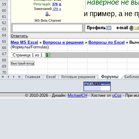
наверное не в
±
Репутация:
376
Замечаний:
0%
±
и пр
и
мер, а не 
365 Beta Channel
Ответить
Мир MS Excel
»
Вопросы и решения
»
Вопросы по Excel
»
Выче
(Формулы/Formulas)
Страница
1
из
1
1
Главная
Excel
Готовые решения
Форумы
Библио
© 2010-2026 · Дизайн:
MichaelCH
·
Хостинг от
uCoz
· При ис