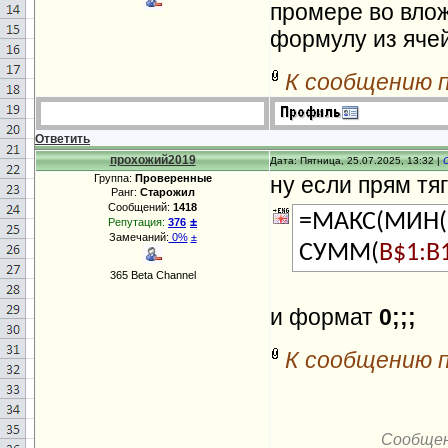
промере во влож
формулу из ячей
К сообщению 
Ответить
прохожий2019
Дата: Пятница, 25.07.2025, 13:32 |
Группа:
Проверенные
ну если прям тя
Ранг:
Старожил
Сообщений:
1418
=МАКС(МИН(
±
Репутация:
376
Замечаний:
0%
±
СУММ(
B$1:B
365 Beta Channel
и формат
0;;;
К сообщению 
Сообщен