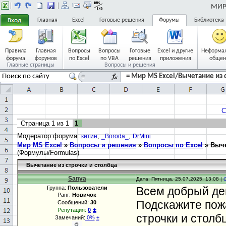
МИР 
Главная
Excel
Готовые решения
Форумы
Библиотека
Правила
Главная
Вопросы
Вопросы
Готовые
Excel и другие
Неформа
форума
форумов
по Excel
по VBA
решения
приложения
общен
Главные страницы
Вопросы и решения
= Мир MS Excel/Вычетание из с
С
Страница
1
из
1
1
Модератор форума:
,
,
китин
_Boroda_
DrMini
Мир MS Excel
»
Вопросы и решения
»
Вопросы по Excel
»
Выче
(Формулы/Formulas)
Вычетание из строчки и столбца
Sanya
Дата: Пятница, 25.07.2025, 13:08 |
Группа:
Пользователи
Всем добрый ден
Ранг:
Новичок
Подскажите пож
Сообщений:
30
±
Репутация:
0
строчки и столб
Замечаний:
0%
±