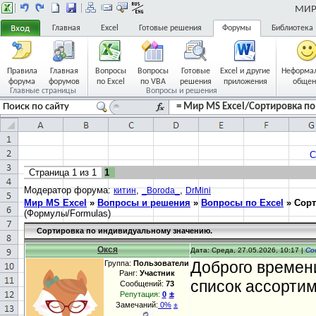
МИР 
Главная
Excel
Готовые решения
Форумы
Библиотека
Правила
Главная
Вопросы
Вопросы
Готовые
Excel и другие
Неформа
форума
форумов
по Excel
по VBA
решения
приложения
общен
Главные страницы
Вопросы и решения
= Мир MS Excel/Сортировка п
С
Страница
1
из
1
1
Модератор форума:
,
,
китин
_Boroda_
DrMini
Мир MS Excel
»
Вопросы и решения
»
Вопросы по Excel
»
Сорт
(Формулы/Formulas)
Сортировка по индивидуальному значению.
Окся
Дата: Среда, 27.05.2026, 10:17 |
Со
Доброго времени
Группа:
Пользователи
Ранг:
Участник
список ассортим
Сообщений:
73
±
Репутация:
0
Замечаний:
0%
±