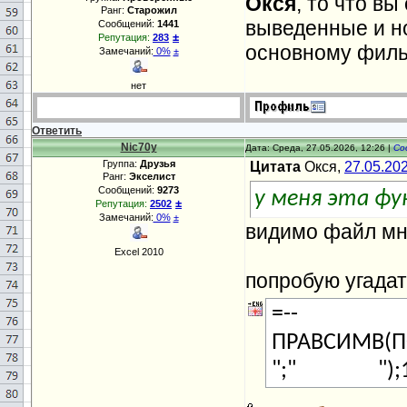
Окся
, то что в
Ранг:
Старожил
выведенные и но
Сообщений:
1441
±
Репутация:
283
основному филь
Замечаний:
0%
±
нет
Ответить
Nic70y
Дата: Среда, 27.05.2026, 12:26 |
Со
Группа:
Друзья
Цитата
Окся,
27.05.20
Ранг:
Экселист
Сообщений:
9273
у меня эта фу
±
Репутация:
2502
Замечаний:
0%
±
видимо файл мно
Excel 2010
попробую угада
=--
ПРАВСИМВ(П
";" ");1