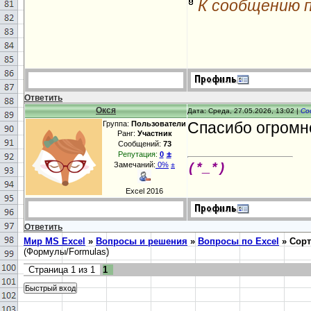
К сообщению 
Ответить
Окся
Дата: Среда, 27.05.2026, 13:02 |
Со
Спасибо огромн
Группа:
Пользователи
Ранг:
Участник
Сообщений:
73
±
Репутация:
0
Замечаний:
0%
±
(*_*)
Excel 2016
Ответить
Мир MS Excel
»
Вопросы и решения
»
Вопросы по Excel
»
Сорт
(Формулы/Formulas)
Страница
1
из
1
1