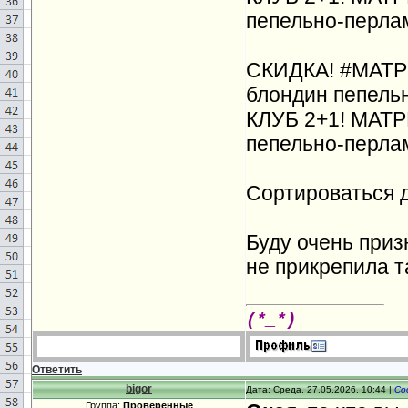
пепельно-перла
СКИДКА! #МАТРИ
блондин пепель
КЛУБ 2+1! МАТР
пепельно-перла
Сортироваться д
Буду очень приз
не прикрепила т
(*_*)
Ответить
bigor
Дата: Среда, 27.05.2026, 10:44 |
Со
Группа:
Проверенные