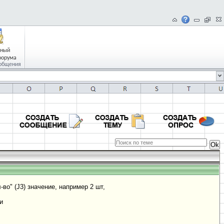
чный
форума
общения
-во" (J3) значение, например 2 шт,
и