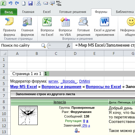
Главная
Excel
Готовые решения
Форумы
Библиотека
Правила
Главная
Вопросы
Вопросы
Готовые
Excel и другие
Неформа
форума
форумов
по Excel
по VBA
решения
приложения
общен
Главные страницы
Вопросы и решения
= Мир MS Excel/Заполнение стр
Страница
1
из
1
1
Модератор форума:
,
,
китин
_Boroda_
DrMini
Мир MS Excel
»
Вопросы и решения
»
Вопросы по Excel
»
Запо
Заполнение строк из другого листа
lenacia
Дата: Пятница, 17
Группа:
Проверенные
Добрый день
Ранг:
Форумчанин
Я хочу, что б
Сообщений:
138
то перетягивал
±
Репутация:
0
Соответственн
Замечаний:
0%
±
Такое можно 