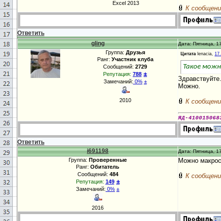
Excel 2013
К сообщени
Ответить
gling
Дата: Пятница, 17
Группа:
Друзья
Цитата
lenacia,
17
Ранг:
Участник клуба
Такое можн
Сообщений:
2729
±
Репутация:
788
Здравствуйте
Замечаний:
0%
±
Можно.
2010
К сообщени
ЯД-410015068
Ответить
i691198
Дата: Пятница, 17
Группа:
Проверенные
Можно макрос
Ранг:
Обитатель
Сообщений:
484
К сообщени
±
Репутация:
149
Замечаний:
0%
±
2016