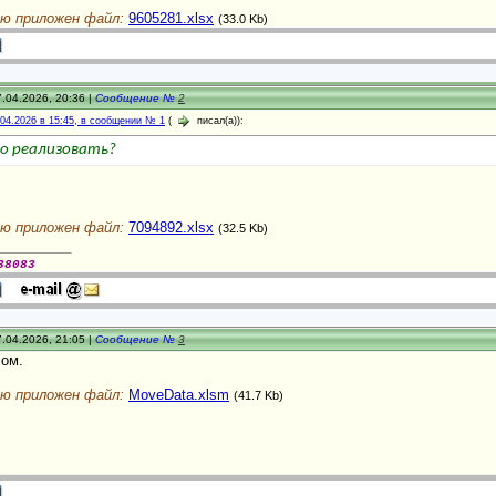
ю приложен файл:
9605281.xlsx
(33.0 Kb)
.04.2026, 20:36 |
Сообщение №
2
.04.2026 в 15:45, в сообщении № 1
(
писал(а)):
о реализовать?
.
ю приложен файл:
7094892.xlsx
(32.5 Kb)
38083
.04.2026, 21:05 |
Сообщение №
3
ом.
ю приложен файл:
MoveData.xlsm
(41.7 Kb)