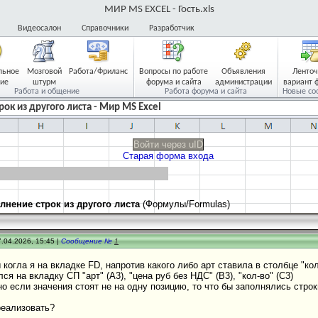
МИР MS EXCEL - Гость.xls
Видеосалон
Справочники
Разработчик
льное
Мозговой
Работа/Фриланс
Вопросы по работе
Объявления
Ленто
ие
штурм
форума и сайта
администрации
вариант 
Работа и общение
Работа форума и сайта
Новые со
ок из другого листа - Мир MS Excel
Войти через uID
Старая форма входа
лнение строк из другого листа
(Формулы/Formulas)
.04.2026, 15:45 |
Сообщение №
1
ы когла я на вкладке FD, напротив какого либо арт ставила в столбце "кол
ся на вкладку СП "арт" (A3), "цена руб без НДС" (B3), "кол-во" (C3)
о если значения стоят не на одну позицию, то что бы заполнялись строк
реализовать?