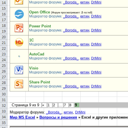
Модератор форума:
_Boroda_
,
китин
,
DrMini
Open Office
[Форум просматривают:
2
гостей]
Модератор форума:
_Boroda_
,
китин
,
DrMini
Power Point
Модератор форума:
_Boroda_
,
китин
,
DrMini
1С
Модератор форума:
_Boroda_
,
китин
,
DrMini
AutoCad
Модератор форума:
_Boroda_
,
китин
,
DrMini
Visio
Модератор форума:
_Boroda_
,
китин
,
DrMini
Share Point
Модератор форума:
_Boroda_
,
китин
,
DrMini
Страница
9
из
9
9
«
1
2
…
7
8
Модератор форума:
,
,
_Boroda_
китин
DrMini
Мир MS Excel
»
Вопросы и решения
»
Excel и другие приложен