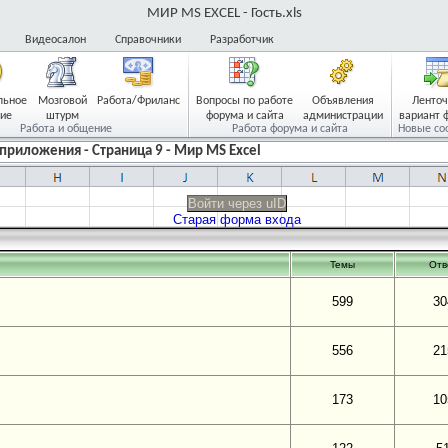
МИР MS EXCEL - Гость.xls
Видеосалон
Справочники
Разработчик
льное
Мозговой
Работа/Фриланс
Вопросы по работе
Объявления
Ленто
ие
штурм
форума и сайта
администрации
вариант 
Работа и общение
Работа форума и сайта
Новые со
 приложения - Страница 9 - Мир MS Excel
Войти через uID
Старая форма входа
Темы
Отв
599
30
556
21
173
10