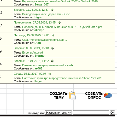
17
Тема:
Редактирование вложений в Outlook 2007 и Outlook 2019
Сообщение от:
Serge_007
Вторник, 11.04.2023, 12:37
67
Тема:
Выпадающий календарь Libre Office
Сообщение от:
bigor
Понедельник, 27.05.2024, 13:45
52
Тема:
Перенос данных таблицы из Эксель в PPT с дизайном в ppt
Сообщение от:
alievpr
Пятница, 15.08.2025, 14:06
9
Тема:
Скрытие/отображение ярлыков ...
Сообщение от:
Dion
Вторник, 09.03.2021, 15:18
9
Тема:
Excel и Autocad
Сообщение от:
Stormy
Вторник, 16.01.2018, 14:52
4
Тема:
Пакетное конвертирование vsd в vsdx
Сообщение от:
ae485
Среда, 15.11.2017, 09:07
5
Тема:
Настройка фильтра в представлении списка SharePoint 2013
Сообщение от:
Ilsiyar
Фильтр по: