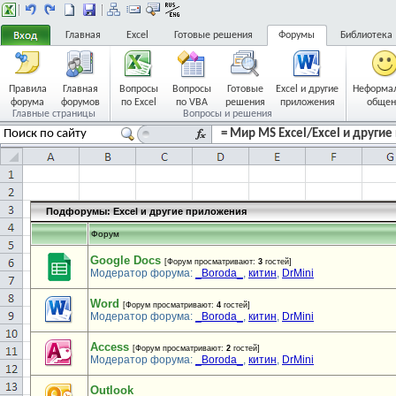
Главная
Excel
Готовые решения
Форумы
Библиотека
Правила
Главная
Вопросы
Вопросы
Готовые
Excel и другие
Неформа
форума
форумов
по Excel
по VBA
решения
приложения
общен
Главные страницы
Вопросы и решения
= Мир MS Excel/Excel и другие
Подфорумы:
Excel и другие приложения
Форум
Google Docs
[Форум просматривают:
3
гостей]
Модератор форума:
_Boroda_
,
китин
,
DrMini
Word
[Форум просматривают:
4
гостей]
Модератор форума:
_Boroda_
,
китин
,
DrMini
Access
[Форум просматривают:
2
гостей]
Модератор форума:
_Boroda_
,
китин
,
DrMini
Outlook