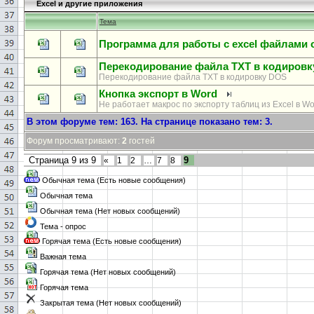
Excel и другие приложения
Тема
Программа для работы с excel файлами o
Перекодирование файла TXT в кодиров
Перекодирование файла TXT в кодировку DOS
Кнопка экспорт в Word
Не работает макрос по экспорту таблиц из Excel в Wo
В этом форуме тем:
163
. На странице показано тем:
3
.
Форум просматривают:
2
гостей
Страница
9
из
9
9
«
1
2
…
7
8
Обычная тема (Есть новые сообщения)
Обычная тема
Обычная тема (Нет новых сообщений)
Тема - опрос
Горячая тема (Есть новые сообщения)
Важная тема
Горячая тема (Нет новых сообщений)
Горячая тема
Закрытая тема (Нет новых сообщений)