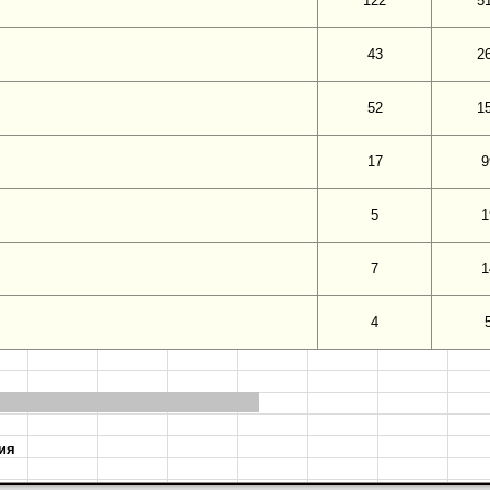
122
5
43
2
52
1
17
9
5
1
7
1
4
ия