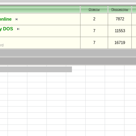
Ответы
Просмотры
nline
2
7872
ку DOS
7
11553
7
16719
rd