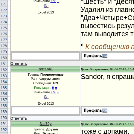
"Шесть" и "Деся
Замечаний:
0%
±
Удалил из главн
Excel 2013
"Два+Четыре+Се
вывестись резул
там выводится т
К сообщению 
Ответить
rotten41
Дата: Воскресенье, 04.06.2017, 15:
Группа:
Проверенные
Sandor, я спраш
Ранг:
Форумчанин
Сообщений:
169
±
Репутация:
0
Замечаний:
0%
±
Excel 2013
Ответить
Nic70y
Дата: Воскресенье, 04.06.2017, 16:
Группа:
Друзья
тоже с допами.
Ранг:
Экселист