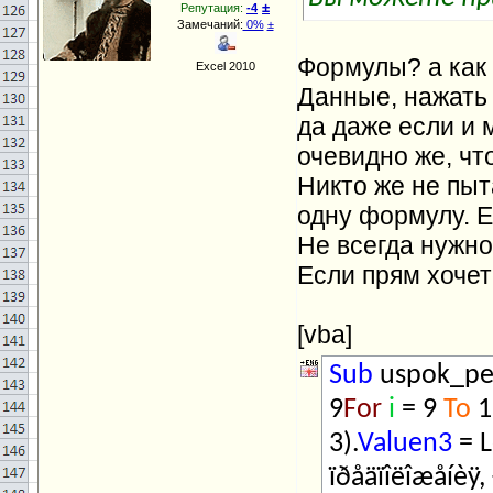
±
Репутация:
-4
Замечаний:
0%
±
Формулы? а как 
Excel 2010
Данные, нажать 
да даже если и 
очевидно же, чт
Никто же не пыт
одну формулу. Е
Не всегда нужн
Если прям хочет
[vba]
Sub
uspok_pe
9
For
i
= 9
To
1
3).
Valuen3
= L
ïðåäïîëîæåíèÿ,