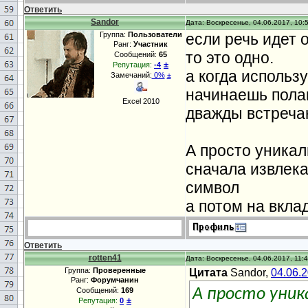
Ответить
Sandor
Дата: Воскресенье, 04.06.2017, 10:
Группа:
Пользователи
если речь идет 
Ранг:
Участник
то это одно.
Сообщений:
65
±
Репутация:
-4
а когда использ
Замечаний:
0%
±
начинаешь полаг
Excel 2010
дважды встречаю
А просто уникал
сначала извлека
символ
а потом на вкла
Ответить
rotten41
Дата: Воскресенье, 04.06.2017, 11:4
Группа:
Проверенные
Цитата
Sandor,
04.06.
Ранг:
Форумчанин
Сообщений:
169
А просто уник
±
Репутация:
0