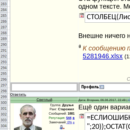
одном тексте. 
СТОЛБЕЦ(Лис
Внешне ничего н
К сообщению 
5281946.xlsx
(1
С
Ответить
Светлый
Дата: Вторник, 06.06.2017, 22:49 |
Группа:
Друзья
Ещё один вариа
Ранг:
Старожил
Сообщений:
1881
=ЕСЛИОШИБК
±
Репутация:
544
Замечаний:
0%
±
";20));ОСТАТ