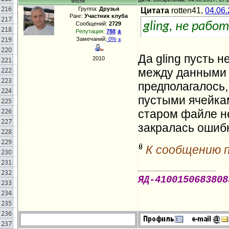
Группа:
Друзья
Цитата
rotten41,
04.06
Ранг:
Участник клуба
Сообщений:
2729
gling, не рабо
±
Репутация:
788
Замечаний:
0%
±
Да gling пусть 
2010
между данными н
предполагалось,
пустыми ячейкам
старом файле н
закралась ошиб
К сообщению 
ЯД-4100150683808