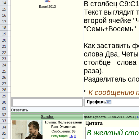
В столбец C9:C1
Excel 2013
Текст выглядит 
второй ячейке "
"Семь+Восемь".
Как заставить ф
слова Два, Четы
столбце - слова
раза).
Разделитель слов
К сообщению 
Ответить
Sandor
Дата: Суббота, 03.06.2017, 22:11 |
Группа:
Пользователи
Цитата
Ранг:
Участник
Сообщений:
65
В желтый стол
±
Репутация:
-4