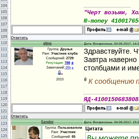
"Черт возьми, Хо
Ю-money 41001765
Ответить
gling
Дата: Воскресенье, 04.06.2017, 14:
Группа:
Друзья
Здравствуйте. Ч
Ранг:
Участник клуба
Завтра наверно 
Сообщений:
2729
±
Репутация:
788
столбцами и им
Замечаний:
0%
±
2010
К сообщению 
ЯД-4100150683808
Ответить
Sandor
Дата: Воскресенье, 04.06.2017, 15:
Группа:
Пользователи
Цитата
Ранг:
Участник
Сообщений:
65
Вы можете пр