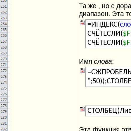
Та же , но с до
диапазон. Эта 
=ИНДЕКС(
сло
СЧЁТЕСЛИ(
$F
СЧЁТЕСЛИ(
$F
Имя
слова
:
=СЖПРОБЕЛЫ(
";50));СТОЛБ
СТОЛБЕЦ(Лис
Эта функция отв