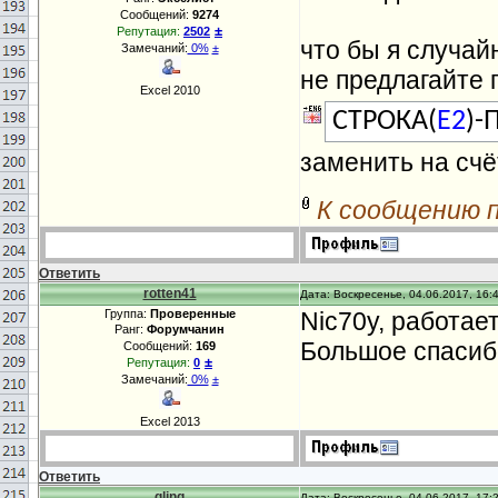
Сообщений:
9274
±
Репутация:
2502
что бы я случай
Замечаний:
0%
±
не предлагайте 
Excel 2010
СТРОКА(
E2
)-
заменить на сч
К сообщению 
Ответить
rotten41
Дата: Воскресенье, 04.06.2017, 16:
Группа:
Проверенные
Nic70y, работает
Ранг:
Форумчанин
Большое спасиб
Сообщений:
169
±
Репутация:
0
Замечаний:
0%
±
Excel 2013
Ответить
gling
Дата: Воскресенье, 04.06.2017, 17: