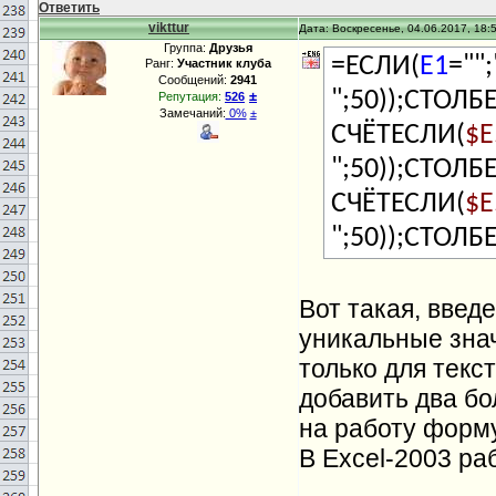
Ответить
vikttur
Дата: Воскресенье, 04.06.2017, 18:
Группа:
Друзья
=ЕСЛИ(
E1
=""
Ранг:
Участник клуба
Сообщений:
2941
±
";50));СТОЛБ
Репутация:
526
Замечаний:
0%
±
СЧЁТЕСЛИ(
$E
";50));СТОЛБ
СЧЁТЕСЛИ(
$E
";50));СТОЛБ
Вот такая, введ
уникальные знач
только для текс
добавить два бо
на работу форм
В Excel-2003 ра