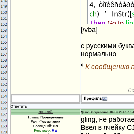
4, òîïèêñòàðò
ch
) ' InStr([
Then
GoTo
li
[/vba]
òåêñò ñ ïîçè
+ 1
m
=
m
+ 1
с русскими букв
ïðîïèñûâàåì îñ
нормально
1
Next
i
'çàêî
К сообщению 
WorksheetFun
íåïóñòûå ñòð
èñêàæåíèÿ
ms
Со
nBRange(
ms2
Header
:=
xlNo
Ответить
rotten41
Дата: Воскресенье, 04.06.2017, 15:
Группа:
Проверенные
gling, не работае
Ранг:
Форумчанин
Ввел в ячейку C
Сообщений:
169
±
Репутация:
0