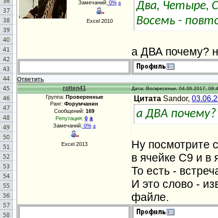
Замечаний:
0%
±
Два, Четыре, 
Восемь - повто
Excel 2010
а ДВА почему? н
Ответить
rotten41
Дата: Воскресенье, 04.06.2017, 08:
Группа:
Проверенные
Цитата
Sandor,
03.06.
Ранг:
Форумчанин
Сообщений:
169
а ДВА почему?
±
Репутация:
0
Замечаний:
0%
±
Ну посмотрите с
Excel 2013
в ячейке C9 и в 
То есть - встре
И это слово - из
файле.