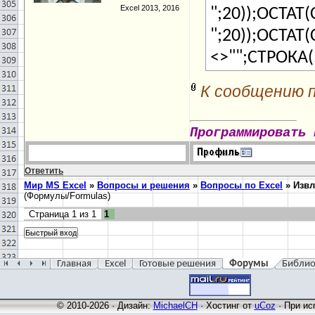
Excel 2013, 2016
";20));ОСТАТ
";20));ОСТАТ
<>"";СТРОКА(
К сообщению 
Программировать 
Ответить
Мир MS Excel
»
Вопросы и решения
»
Вопросы по Excel
»
Извл
(Формулы/Formulas)
Страница
1
из
1
1
Главная
Excel
Готовые решения
Форумы
Библио
© 2010-2026 · Дизайн:
MichaelCH
·
Хостинг от
uCoz
· При ис