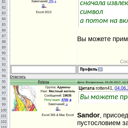
Замечаний:
0%
±
сначала извле
символ
Excel 2013
а потом на вк
Вы можете прим
Со
Ответить
Pelena
Дата: Воскресенье, 04.06.2017, 12:
Группа:
Админы
Цитата
rotten41,
04.06
Ранг:
Местный житель
Сообщений:
19635
Вы можете пр
±
Репутация:
4705
Замечаний:
±
Sandor
, присоед
Excel 365 & Mac Excel
пустословием з