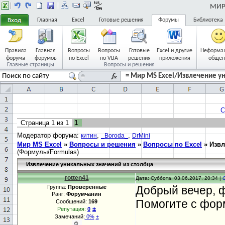
МИР 
Главная
Excel
Готовые решения
Форумы
Библиотека
Правила
Главная
Вопросы
Вопросы
Готовые
Excel и другие
Неформа
форума
форумов
по Excel
по VBA
решения
приложения
общен
Главные страницы
Вопросы и решения
= Мир MS Excel/Извлечение ун
С
Страница
1
из
1
1
Модератор форума:
,
,
китин
_Boroda_
DrMini
Мир MS Excel
»
Вопросы и решения
»
Вопросы по Excel
»
Извл
(Формулы/Formulas)
Извлечение уникальных значений из столбца
rotten41
Дата: Суббота, 03.06.2017, 20:34 |
Группа:
Проверенные
Добрый вечер, 
Ранг:
Форумчанин
Помогите с фор
Сообщений:
169
±
Репутация:
0
Замечаний:
0%
±