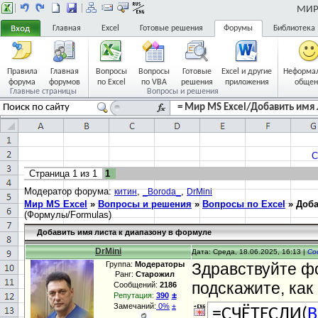
МИР 
Главная
Excel
Готовые решения
Форумы
Библиотека
Правила
Главная
Вопросы
Вопросы
Готовые
Excel и другие
Неформа
форума
форумов
по Excel
по VBA
решения
приложения
общен
Главные страницы
Вопросы и решения
= Мир MS Excel/Добавить имя 
С
Страница
1
из
1
1
Модератор форума:
,
,
китин
_Boroda_
DrMini
Мир MS Excel
»
Вопросы и решения
»
Вопросы по Excel
»
Доба
(Формулы/Formulas)
Добавить имя листа к диапазону в формуле
DrMini
Дата: Среда, 18.06.2025, 16:13 |
Со
Группа:
Модераторы
Здравствуйте фо
Ранг:
Старожил
подскажите, как
Сообщений:
2186
±
Репутация:
390
Замечаний:
0%
±
=СЧЁТЕСЛИ(
B