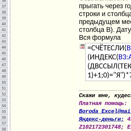
прыгать через го
строки и столбц
предыдущем меся
столбца В). Дат
Вся формула
=СЧЁТЕСЛИ(
B
(ИНДЕКС(
B3:
(ДВССЫЛ(ТЕК
1)+1;0)="Я")*
Скажи мне, кудес
Платная помощь:
Boroda_Excel@mai
Яндекс-деньги:
4
Z102172301748; E