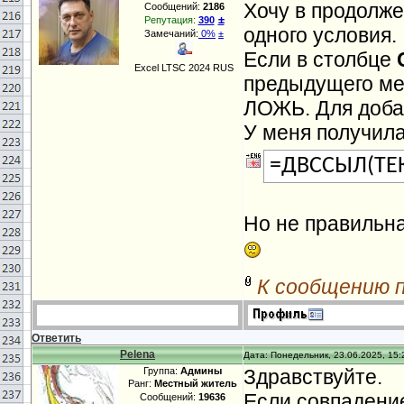
Хочу в продолж
Сообщений:
2186
±
Репутация:
390
одного условия.
Замечаний:
0%
±
Если в столбце
Excel LTSC 2024 RUS
предыдущего мес
ЛОЖЬ. Для доба
У меня получил
=ДВССЫЛ(ТЕ
Но не правильна
К сообщению 
Ответить
Pelena
Дата: Понедельник, 23.06.2025, 15:
Группа:
Админы
Здравствуйте.
Ранг:
Местный житель
Если совпадение
Сообщений:
19636