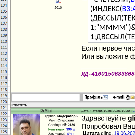
(ИНДЕКС(
B3:
2010
(ДВССЫЛ(ТЕК
1;"ММММ")&
1;ДВССЫЛ(ТЕ
Если первое чис
Или выложите ф
ЯД-4100150683808
Ответить
DrMini
Дата: Четверг, 19.06.2025, 10:20 |
С
Группа:
Модераторы
Здравствуйте
gl
Ранг:
Старожил
Попробовал Ваш 
Сообщений:
2186
±
Репутация:
390
Цитата
gling,
19.06.20
Замечаний:
0%
±