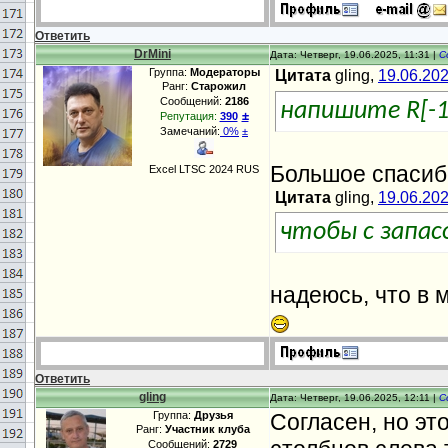
Ответить
DrMini
Дата: Четверг, 19.06.2025, 11:31 |
С
Группа:
Модераторы
Цитата
gling,
19.06.20
Ранг:
Старожил
Сообщений:
2186
напишите R[-1
±
Репутация:
390
Замечаний:
0%
±
Большое спасибо
Excel LTSC 2024 RUS
Цитата
gling,
19.06.20
чтобы с запас
надеюсь, что в 
Ответить
gling
Дата: Четверг, 19.06.2025, 12:11 |
С
Группа:
Друзья
Согласен, но эт
Ранг:
Участник клуба
Сообщений:
2729