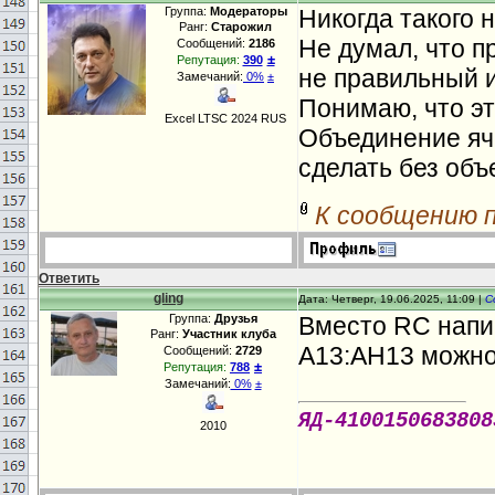
Группа:
Модераторы
Никогда такого н
Ранг:
Старожил
Не думал, что п
Сообщений:
2186
±
Репутация:
390
не правильный и
Замечаний:
0%
±
Понимаю, что эт
Excel LTSC 2024 RUS
Объединение яче
сделать без объ
К сообщению 
Ответить
gling
Дата: Четверг, 19.06.2025, 11:09 |
С
Группа:
Друзья
Вместо RC напи
Ранг:
Участник клуба
A13:AH13 можно 
Сообщений:
2729
±
Репутация:
788
Замечаний:
0%
±
ЯД-4100150683808
2010