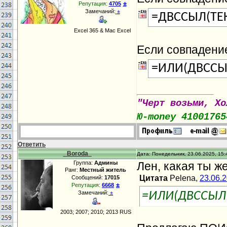
±
Репутация:
4705
Замечаний:
±
=ДВССЫЛ(ТЕ
Excel 365 & Mac Excel
Если совпадение
=ИЛИ(ДВССЫ
"Черт возьми, Хо
Ю-money 41001765
Ответить
_Boroda_
Дата: Понедельник, 23.06.2025, 15:
Группа:
Админы
Лен, какая ты ж
Ранг:
Местный житель
Цитата
Pelena,
23.06.
Сообщений:
17015
±
Репутация:
6668
Замечаний:
±
=ИЛИ(ДВССЫЛ(
2003; 2007; 2010; 2013 RUS