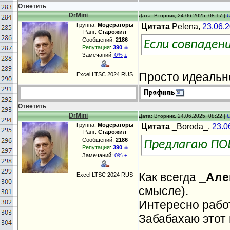
Ответить
DrMini
Дата: Вторник, 24.06.2025, 08:17 |
Группа:
Модераторы
Цитата
Pelena,
23.06.
Ранг:
Старожил
Сообщений:
2186
Если совпаден
±
Репутация:
390
Замечаний:
0%
±
Просто идеальн
Excel LTSC 2024 RUS
Ответить
DrMini
Дата: Вторник, 24.06.2025, 08:22 |
Группа:
Модераторы
Цитата
_Boroda_,
23.0
Ранг:
Старожил
Сообщений:
2186
Предлагаю П
±
Репутация:
390
Замечаний:
0%
±
Как всегда
_Але
Excel LTSC 2024 RUS
смысле).
Интересно работ
Забабахаю этот 