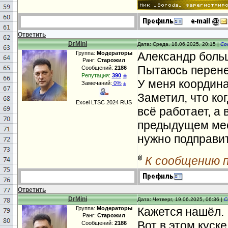
Ответить
DrMini
Дата: Среда, 18.06.2025, 20:15 |
Со
Группа:
Модераторы
Александр боль
Ранг:
Старожил
Пытаюсь перенес
Сообщений:
2186
±
Репутация:
390
У меня координ
Замечаний:
0%
±
Заметил, что ко
Excel LTSC 2024 RUS
всё работает, а 
предыдущем меся
нужно подправи
К сообщению 
Ответить
DrMini
Дата: Четверг, 19.06.2025, 06:36 |
С
Группа:
Модераторы
Кажется нашёл.
Ранг:
Старожил
Вот в этом куск
Сообщений:
2186