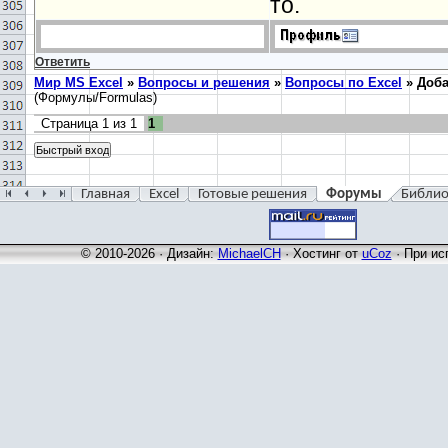
то.
Ответить
Мир MS Excel
»
Вопросы и решения
»
Вопросы по Excel
»
Доба
(Формулы/Formulas)
Страница
1
из
1
1
Главная
Excel
Готовые решения
Форумы
Библио
© 2010-2026 · Дизайн:
MichaelCH
·
Хостинг от
uCoz
· При ис