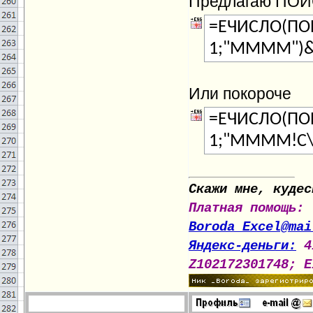
Предлагаю ПОИ
=ЕЧИСЛО(ПО
1;"ММММ")&"!
Или покороче
=ЕЧИСЛО(ПО
1;"ММММ!C\3"
Скажи мне, кудес
Платная помощь:
Boroda_Excel@mai
Яндекс-деньги:
4
Z102172301748; E