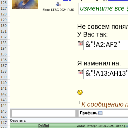
измените все 
Excel LTSC 2024 RUS
Не совсем понял
У Вас так:
&"!A2:AF2"
Я изменил на:
&"!A13:AH13
К сообщению 
Ответить
DrMini
Дата: Четверг, 19.06.2025, 10:57 |
С