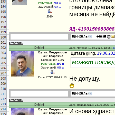
столбцов слева 
±
Репутация:
788
границы диапазо
Замечаний:
0%
±
месяца не найдё
2010
ЯД-4100150683808
Ответить
DrMini
Дата: Четверг, 19.06.2025, 13:08 |
С
Группа:
Модераторы
Цитата
gling,
19.06.20
Ранг:
Старожил
Сообщений:
2186
может последн
±
Репутация:
390
Замечаний:
0%
±
Не допущу.
Excel LTSC 2024 RUS
Ответить
DrMini
Дата: Понедельник, 23.06.2025, 13:
Группа:
Модераторы
И снова здравст
Ранг:
Старожил