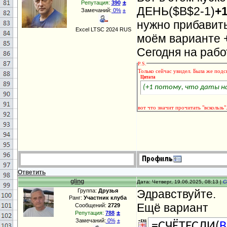
±
Репутация:
390
ДЕНЬ($B$2-1)
+
Замечаний:
0%
±
нужно прибавить
Excel LTSC 2024 RUS
моём варианте +
Сегодня на рабо
P.S.
Только сейчас увидел. Была же подск
Цитата
(+1 потому, что даты н
вот что значит прочитать "вскользь"
Ответить
gling
Дата: Четверг, 19.06.2025, 08:13 |
С
Группа:
Друзья
Эдравствуйте.
Ранг:
Участник клуба
Ещё вариант
Сообщений:
2729
±
Репутация:
788
Замечаний:
0%
±
=СЧЁТЕСЛИ(
B