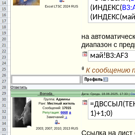
(ИНДЕКС(
B3:
Excel LTSC 2024 RUS
(ИНДЕКС(май
на автоматическ
диапазон с пре
май!B3:AF3
К сообщению 
Ответить
_Boroda_
Дата: Среда, 18.06.2025, 17:33 |
Со
Группа:
Админы
=ДВССЫЛ(ТЕ
Ранг:
Местный житель
Сообщений:
17015
±
1)+1;0)
Репутация:
6668
Замечаний:
±
2003; 2007; 2010; 2013 RUS
Ссылка на лист