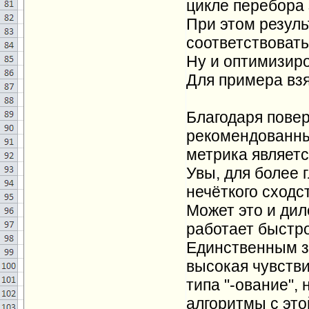
цикле перебора з
При этом резул
соответствовать
Ну и оптимизиро
Для примера вз
Благодаря пове
рекомендованны
метрика являет
Увы, для более 
нечёткого сходс
Может это и дил
работает быстр
Единственным з
высокая чувств
типа "-ование",
алгоритмы с это