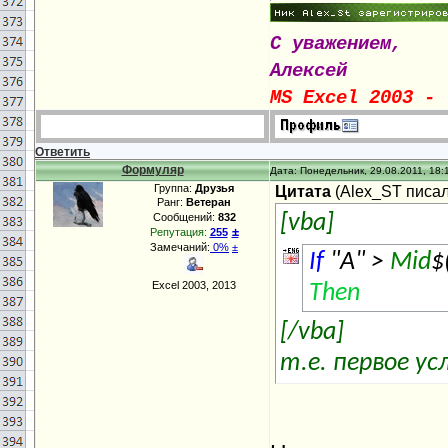
С уважением,
Алексей
MS Excel 2003 - 
Ответить
Формуляр
Дата: Понедельник, 29.08.2011, 18:
Группа:
Друзья
Цитата
(
Alex_ST
писал(
Ранг:
Ветеран
Сообщений:
832
[vba]
±
Репутация:
255
Замечаний:
0%
±
If
"A" >
Mid
$
Excel 2003, 2013
Then
[/vba]
т.е. первое ус