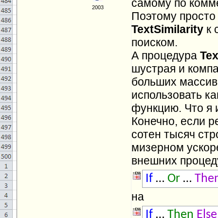
самому по комм
2003
Поэтому просто
TextSimilarity
к 
поиском.
А процедура
Tex
шустрая и компа
больших массиво
использовать к
функцию. Что я 
Конечно, если р
сотен тысяч стр
мизерном ускоре
внешних процеду
If
…
Or
…
The
на
If
…
Then
Else