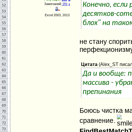
Конечно, если
Замечаний:
0%
±
десятков-соте
Excel 2003, 2013
блох" на тако
не стану спорить
перфекционизму
Цитата
(
Alex_ST
писал(
Да и вообще: 
массива - убра
препинания
Боюсь чистка м
сравнение.
FindBestMatch