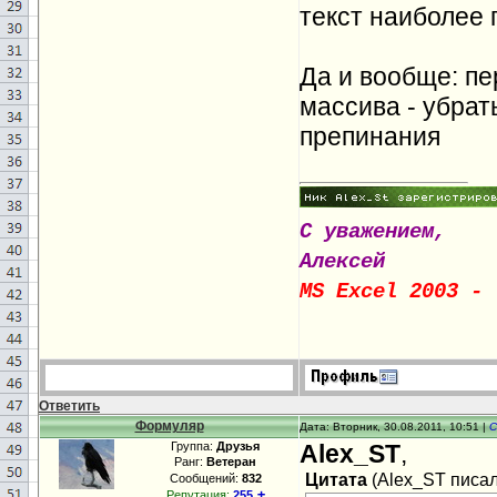
текст наиболее 
Да и вообще: пе
массива - убрат
препинания
С уважением,
Алексей
MS Excel 2003 - 
Ответить
Формуляр
Дата: Вторник, 30.08.2011, 10:51 |
С
Группа:
Друзья
Alex_ST
,
Ранг:
Ветеран
Цитата
(
Alex_ST
писал(
Сообщений:
832
±
Репутация:
255