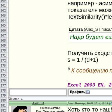
например - асим
показателя мож
TextSimilarity()*l
Цитата
(
Alex_ST
писал(
Надо будет ещ
Получить сходст
s = 1 / (d+1)
К сообщению 
Excel 2003 EN, 2
Ответить
Alex_ST
Дата: Пятница, 26.08.2011, 12:21 |
Группа:
Друзья
Хоть кто-то наш
Ранг:
Участник клуба