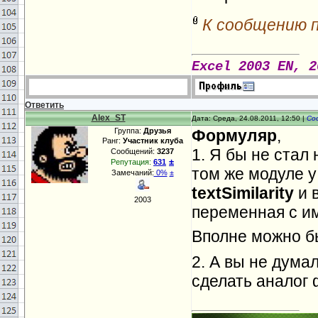
К сообщению 
Excel 2003 EN, 2
Ответить
Alex_ST
Дата: Среда, 24.08.2011, 12:50 |
Со
Группа:
Друзья
Формуляр
,
Ранг:
Участник клуба
1. Я бы не стал 
Сообщений:
3237
±
Репутация:
631
том же модуле у
Замечаний:
0%
±
textSimilarity
и 
2003
переменная с 
Вполне можно бы
2. А вы не дума
сделать аналог 