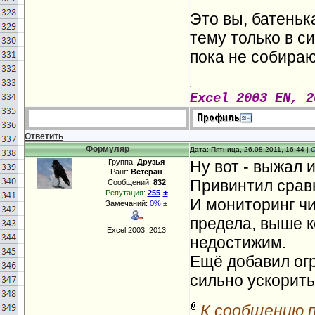
Это вы, батеньк
тему только в с
пока не собираю
Excel 2003 EN, 2
Ответить
Формуляр
Дата: Пятница, 26.08.2011, 16:44 |
Группа:
Друзья
Ну вот - выжал 
Ранг:
Ветеран
Привинтил сравн
Сообщений:
832
±
Репутация:
255
И мониторинг ч
Замечаний:
0%
±
предела, выше 
Excel 2003, 2013
недостижим.
Ещё добавил огр
сильно ускорить
К сообщению 