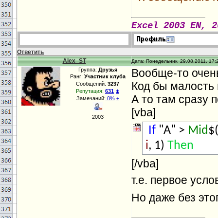
Excel 2003 EN, 2
Ответить
Alex_ST
Дата: Понедельник, 29.08.2011, 17:
Группа:
Друзья
Вообще-то очень
Ранг:
Участник клуба
Код бы малость 
Сообщений:
3237
±
Репутация:
631
А то там сразу 
Замечаний:
0%
±
[vba]
2003
If
"A" >
Mid
$
i
, 1)
Then
[/vba]
т.е. первое усл
Но даже без это