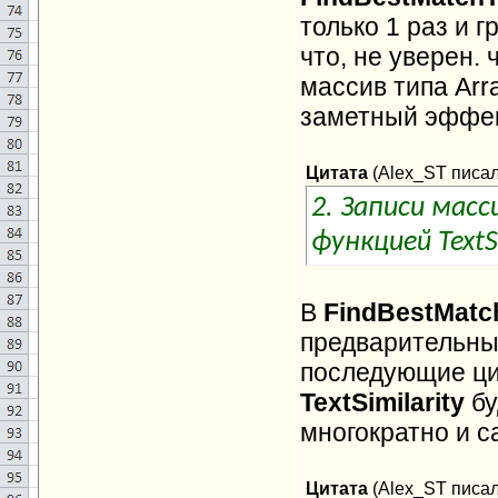
только 1 раз и 
что, не уверен. 
массив типа Arr
заметный эффек
Цитата
(
Alex_ST
писал(
2. Записи мас
функцией TextSi
В
FindBestMatc
предварительный
последующие цик
TextSimilarity
бу
многократно и с
Цитата
(
Alex_ST
писал(