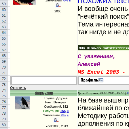
ПОХОЖИХ текст
Замечаний:
0%
±
И вообще очень
2003
"нечёткий поиск"
Тема интересная
так нигде и не д
С уважением,
Алексей
MS Excel 2003 - 
Ответить
Формуляр
Дата: Вторник, 23.08.2011, 15:55 |
С
Группа:
Друзья
На базе вышепр
Ранг:
Ветеран
ближайшей по сх
Сообщений:
832
±
Репутация:
255
Методику работы
Замечаний:
0%
±
дополнения по к
Excel 2003, 2013