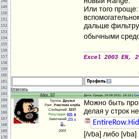
новый Range.
Или того проще:
вспомогательно
дальше фильтру
обычными средст
Excel 2003 EN, 2
Ответить
Alex_ST
Дата: Среда, 24.08.2011, 16:13 |
Со
Группа:
Друзья
Можно быть про
Ранг:
Участник клуба
делая у строк н
Сообщений:
3237
±
Репутация:
631
Замечаний:
0%
±
EntireRow.Hi
2003
[/vba] либо [vba]