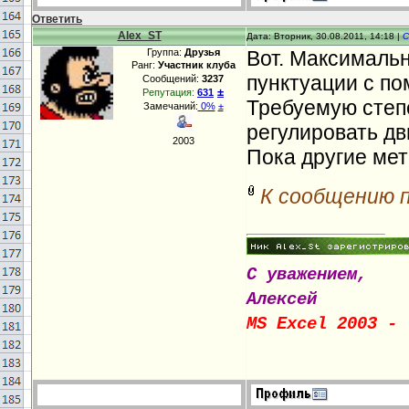
Ответить
Alex_ST
Дата: Вторник, 30.08.2011, 14:18 |
С
Группа:
Друзья
Вот. Максимальн
Ранг:
Участник клуба
пунктуации с п
Сообщений:
3237
±
Репутация:
631
Требуемую степ
Замечаний:
0%
±
регулировать дв
2003
Пока другие мет
К сообщению 
С уважением,
Алексей
MS Excel 2003 - 