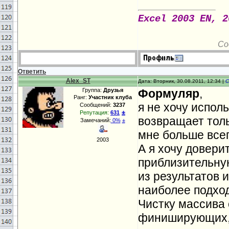
Excel 2003 EN, 2
Со
Ответить
Alex_ST
Дата: Вторник, 30.08.2011, 12:34 |
С
Группа:
Друзья
Формуляр
,
Ранг:
Участник клуба
я не хочу испол
Сообщений:
3237
±
Репутация:
631
возвращает тол
Замечаний:
0%
±
мне больше всег
2003
А я хочу довери
приблизительну
из результатов
наиболее подхо
Чистку массива
финиширующих, 