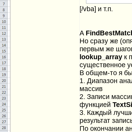
[/vba] и т.п.
А
FindBestMatc
Но сразу же (оп
первым же шагом
lookup_array
к 
существенное у
В общем-то я бы
1. Диапазон ана
массив
2. Записи масси
функцией
TextSi
3. Каждый лучш
результат запис
По окончании ан