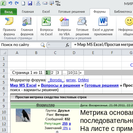
МИР 
Главная
Excel
Готовые решения
Форумы
Библиотека
Правила
Главная
Вопросы
Вопросы
Готовые
Excel и другие
Неформа
форума
форумов
по Excel
по VBA
решения
приложения
общен
Главные страницы
Вопросы и решения
= Мир MS Excel/Простая метрик
С
Страница
1
из
11
1
2
3
…
10
11
»
Модератор форума:
,
,
_Boroda_
китин
DrMini
Мир MS Excel
»
Вопросы и решения
»
Готовые решения
»
Прос
поиск - варианты решения)
Простая метрика сходства текстовых строк
Формуляр
Дата: Воскресенье, 21.08.2011, 22:2
Группа:
Друзья
Метрика основа
Ранг:
Ветеран
последовательно
Сообщений:
832
±
Репутация:
255
На листе с при
Замечаний:
0%
±