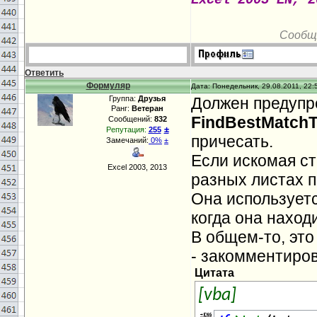
Excel 2003 EN, 2
Сообщ
Ответить
Формуляр
Дата: Понедельник, 29.08.2011, 22:
Группа:
Друзья
Должен предупре
Ранг:
Ветеран
FindBestMatchT
Сообщений:
832
±
Репутация:
255
причесать.
Замечаний:
0%
±
Если искомая с
Excel 2003, 2013
разных листах 
Она используетс
когда она наход
В общем-то, это
- закомментиро
Цитата
[vba]