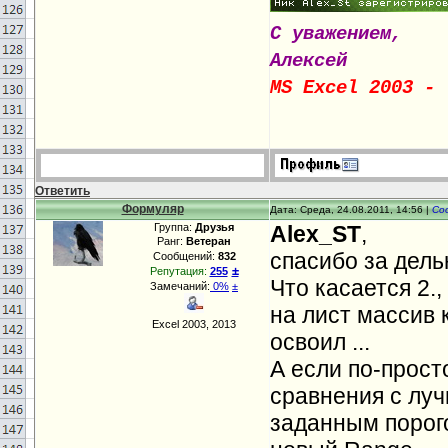
С уважением,
Алексей
MS Excel 2003 - 
Ответить
Формуляр
Дата: Среда, 24.08.2011, 14:56 |
Со
Группа:
Друзья
Alex_ST
,
Ранг:
Ветеран
спасибо за дель
Сообщений:
832
±
Репутация:
255
Что касается 2.
Замечаний:
0%
±
на лист массив 
Excel 2003, 2013
освоил ...
А если по-прост
сравнения с луч
заданным порого