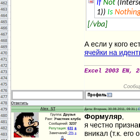
If
Not
(Inters
1))
Is
Nothin
[/vba]
А если у кого е
ячейки на иден
Excel 2003 EN, 2
Сообщ
Ответить
Alex_ST
Дата: Вторник, 30.08.2011, 09:31 |
С
Группа:
Друзья
Формуляр
,
Ранг:
Участник клуба
я честно призна
Сообщений:
3237
±
Репутация:
631
вникал (т.к. его
Замечаний:
0%
±