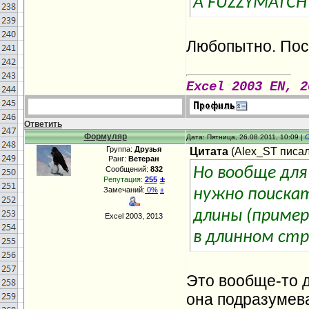
А FUZZYMATCH 
Любопытно. Посм
Excel 2003 EN, 2
Ответить
Формуляр
Дата: Пятница, 26.08.2011, 10:09 |
Группа:
Друзья
Цитата
(
Alex_ST
писал(
Ранг:
Ветеран
Сообщений:
832
Но вообще дл
±
Репутация:
255
Замечаний:
0%
±
нужно поискат
длины (приме
Excel 2003, 2013
в длинном стр
Это вообще-то д
она подразумева