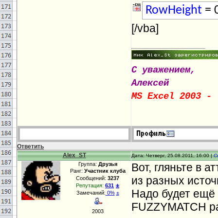
RowHeight
= 
[/vba]
С уважением,
Алексей
MS Excel 2003 - 
Ответить
Alex_ST
Дата: Четверг, 25.08.2011, 16:00 |
С
Группа:
Друзья
Вот, гляньте в а
Ранг:
Участник клуба
из разных источ
Сообщений:
3237
±
Репутация:
631
Надо будет ещё
Замечаний:
0%
±
FUZZYMATCH раб
2003