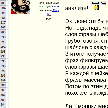
Сообщений:
3237
±
Репутация:
631
анализе!
Замечаний:
0%
±
2003
Эх, довести бы 
Но тогда надо ч
слов фразы шаб
Грубо говоря, с
шаблона с каждым
В итоге получае
фраз фильтруемо
слов фразы шаб
В каждой ячейке
фразы массива.
Потом по этим 
похожесть кажд
Да... мороки мн