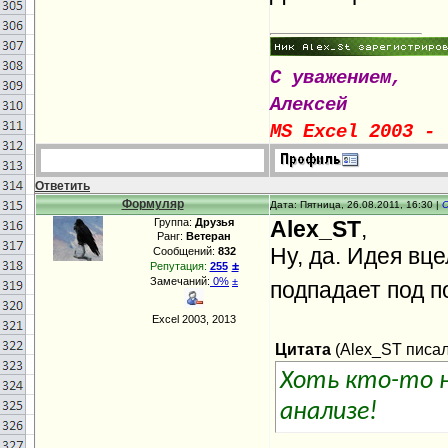
С уважением,
Алексей
MS Excel 2003 - 
Ответить
Формуляр
Дата: Пятница, 26.08.2011, 16:30 |
Группа:
Друзья
Alex_ST
,
Ранг:
Ветеран
Ну, да. Идея вце
Сообщений:
832
±
Репутация:
255
Замечаний:
0%
±
подпадает под п
Excel 2003, 2013
Цитата
(
Alex_ST
писал(
Хоть кто-то н
анализе!