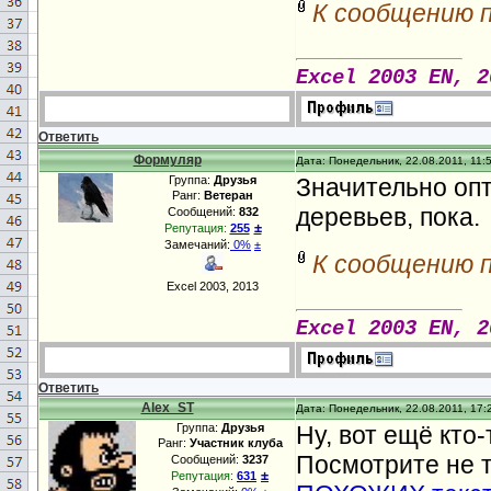
К сообщению 
Excel 2003 EN, 2
Ответить
Формуляр
Дата: Понедельник, 22.08.2011, 11:
Группа:
Друзья
Значительно опт
Ранг:
Ветеран
деревьев, пока.
Сообщений:
832
±
Репутация:
255
Замечаний:
0%
±
К сообщению 
Excel 2003, 2013
Excel 2003 EN, 2
Ответить
Alex_ST
Дата: Понедельник, 22.08.2011, 17:
Группа:
Друзья
Ну, вот ещё кто
Ранг:
Участник клуба
Посмотрите не 
Сообщений:
3237
±
Репутация:
631