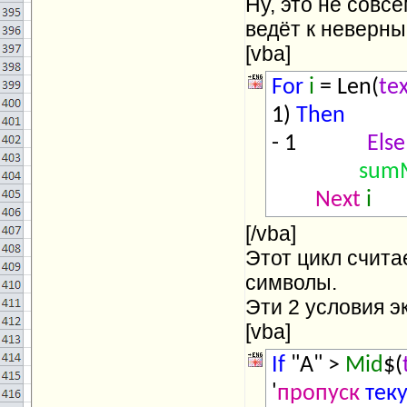
Ну, это не совс
ведёт к неверны
[vba]
For
i
= Len(
te
1)
Then
- 1
Else
sum
Next
i
[/vba]
Этот цикл счита
символы.
Эти 2 условия 
[vba]
If
"A" >
Mid
$(
'
пропуск
тек