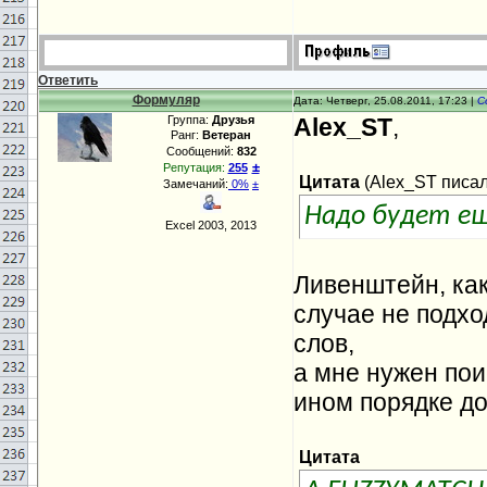
Ответить
Формуляр
Дата: Четверг, 25.08.2011, 17:23 |
С
Группа:
Друзья
Alex_ST
,
Ранг:
Ветеран
Сообщений:
832
±
Репутация:
255
Цитата
(
Alex_ST
писал(
Замечаний:
0%
±
Надо будет ещ
Excel 2003, 2013
Ливенштейн, как
случае не подхо
слов,
а мне нужен пои
ином порядке д
Цитата