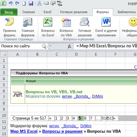
МИР 
Главная
Excel
Готовые решения
Форумы
Библиотека
Правила
Главная
Вопросы
Вопросы
Готовые
Excel и другие
Неформа
форума
форумов
по Excel
по VBA
решения
приложения
общен
Главные страницы
Вопросы и решения
= Мир MS Excel/Вопросы по VBA
С
Подфорумы:
Вопросы по VBA
Форум
Вопросы по VB, VBS, VB.net
Модератор форума:
китин
,
_Boroda_
,
DrMini
Страница
5
из
517
5
«
1
2
3
4
6
7
…
516
517
»
Модератор форума:
,
,
китин
_Boroda_
DrMini
Мир MS Excel
»
Вопросы и решения
»
Вопросы по VBA