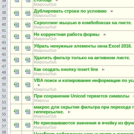
столбце
Макросы/Sub
Дублировать строки по условию
Макросы/Sub
Скроллинг мышью в комбобоксах на листе.
Макросы/Sub
Не корректная работа формы
Макросы/Sub
Убрать ненужные элементы окна Excel 2016.
Макросы/Sub
Удалить фильтр только на активном листе.
Макросы/Sub
Как создать кнопку insert line
Макросы/Sub
VBA поиск и копирование информации по у
Макросы/Sub
При сохранении Uniсod теряются символы
Макросы
макрос для скрытия фильтра при переходе 
гипперсылке.
Макросы/Sub
Не присваиваются значения в ячейку из фун
Макросы/Sub