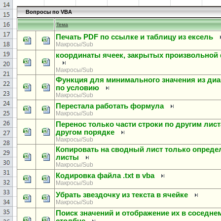
Вопросы по VBA
Тема
Печать PDF по ссылке и таблицу из ексель
Макросы/Sub
координаты ячеек, закрытых произвольной
Макросы/Sub
Функция для минимального значения из диа
по условию
Макросы/Sub
Перестала работать формула
Макросы/Sub
Перенос только части строки по другим лист
другом порядке
Макросы/Sub
Копировать на сводный лист только опред
листы
Макросы/Sub
Кодировка файла .txt в vba
Макросы/Sub
Убрать звездочку из текста в ячейке
Макросы/Sub
Поиск значений и отображение их в соседне