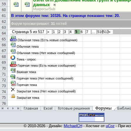
UsreForm добавление новых групп и суммир
данных
Макросы/Sub
В этом форуме тем:
10326
. На странице показано тем:
20
.
Форум просматривают:
31
гостей
Страница
5
из
517
5
«
1
2
3
4
6
7
…
516
517
»
Обычная тема (Есть новые сообщения)
Обычная тема
Обычная тема (Нет новых сообщений)
Тема - опрос
Горячая тема (Есть новые сообщения)
Важная тема
Горячая тема (Нет новых сообщений)
Горячая тема
Закрытая тема (Нет новых сообщений)
Закрытая тема
Главная
Excel
Готовые решения
Форумы
Библио
© 2010-2026 · Дизайн:
MichaelCH
·
Хостинг от
uCoz
· При ис