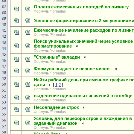
Формулы/Formulas
Оплата ежемесячных платедей по лизингу.
Формулы/Formulas
Условное форматирование с 2-мя условиям
Ежемесячное начиление расходов по лизинг
Формулы/Formulas
Поиск уникальных значений через условное
форматирование
Формулы/Formulas
"Странные" вкладки
Формулы/Formulas
Формула выдает не верное число.
Формулы/Formulas
Найти рабочий день при сменном графике п
даты
[
1
2
]
Формулы/Formulas
выделение одинаковых значений в столбце
Формулы/Formulas
Несовпадение строк
Формулы/Formulas
Условие, для перебора строк и вхождения в
заданный диапазон
Формулы/Formulas