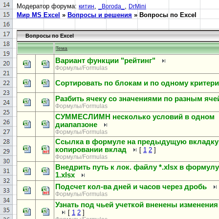
Модератор форума:
,
,
китин
_Boroda_
DrMini
Мир MS Excel
»
Вопросы и решения
»
Вопросы по Excel
Вопросы по Excel
Тема
Вариант функции "рейтинг"
Формулы/Formulas
Сортировать по блокам и по одному критер
Разбить ячеку со значениями по разным яче
Формулы/Formulas
СУММЕСЛИМН несколько условий в одном
диапапзоне
Формулы/Formulas
Ссылка в формуле на предыдущую вкладку
копировании вклад
[
1
2
]
Формулы/Formulas
Внедрить путь к лок. файлу *.xlsx в формул
1.xlsx
Подсчет кол-ва дней и часов через дробь
Формулы/Formulas
Узнать под чьей учеткой вненены изменения
[
1
2
]