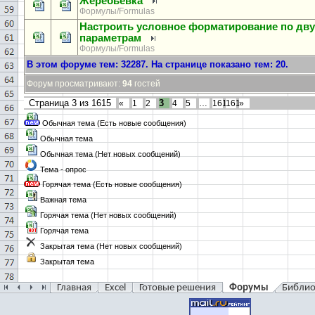
Жеребьёвка
Формулы/Formulas
Настроить условное форматирование по дв
параметрам
Формулы/Formulas
В этом форуме тем:
32287
. На странице показано тем:
20
.
Форум просматривают:
94
гостей
Страница
3
из
1615
3
«
1
2
4
5
…
1614
1615
»
Обычная тема (Есть новые сообщения)
Обычная тема
Обычная тема (Нет новых сообщений)
Тема - опрос
Горячая тема (Есть новые сообщения)
Важная тема
Горячая тема (Нет новых сообщений)
Горячая тема
Закрытая тема (Нет новых сообщений)
Закрытая тема
Главная
Excel
Готовые решения
Форумы
Библио