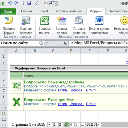
МИР 
Главная
Excel
Готовые решения
Форумы
Библиотека
Правила
Главная
Вопросы
Вопросы
Готовые
Excel и другие
Неформа
форума
форумов
по Excel
по VBA
решения
приложения
общен
Главные страницы
Вопросы и решения
= Мир MS Excel/Вопросы по Exc
С
Подфорумы:
Вопросы по Excel
Форум
Вопросы по Power-надстройкам
Вопросы по Power Qwery, Power View, Power Pivot, Power Map и
Модератор форума:
китин
,
_Boroda_
,
DrMini
Вопросы по Excel для Mac
Модератор форума:
китин
,
_Boroda_
,
DrMini
Страница
3
из
1615
3
«
1
2
4
5
…
1614
1615
»